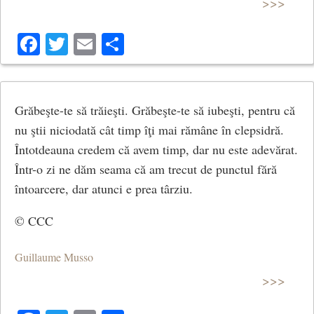
>>>
sfârșitul fiecărei yuga, timpul este distrus și apoi începe
o nouă yuga. Hindușii se află în prezent în epoca
Facebook
Twitter
Email
Share
fierului, iar atunci când se va încheia, va începe o nouă
epocă a aurului.
Yuga de Aur, Lungime 1.728.000 de ani
Grăbeşte-te să trăieşti. Grăbeşte-te să iubeşti, pentru că
nu ştii niciodată cât timp îţi mai rămâne în clepsidră.
Yuga de Argint, Lungime 1.296.000 de ani
Întotdeauna credem că avem timp, dar nu este adevărat.
Yuga de Cupru sau de Bronz, Lungime 864.000 de ani
Într-o zi ne dăm seama că am trecut de punctul fără
întoarcere, dar atunci e prea târziu.
Yuga de Fier, Lungime 432.000 de ani
© CCC
Credințele despre materie
Guillaume Musso
Hindușii cred că lumea este alcătuită din două lucruri:
>>>
spirit și materie care sunt realități diferite. Spiritul este
cunoscut ca
pursusha
și materia este cunoscută ca