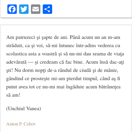
că universul este foarte vechi, dar că nu este complet
Facebook
Twitter
Email
Share
clar de unde a venit sau când a început. Hindușii cred
că există multe universuri care plutesc în spațiu, dar
există multe idei diferite despre cum a fost creată
Am patruzeci şi şapte de ani. Până acum un an m-am
lumea.
străduit, ca şi voi, să-mi întunec într-adins vederea cu
Hindușii au credințe importante despre univers și
scolastica asta a voastră şi să nu-mi dau seama de viaţa
despre cum funcționează acesta. Ei cred că timpul trece
adevărată — şi credeam că fac bine. Acum însă dac-aţi
ciclu
într-un
și că este distrus și recreat continuu.
şti! Nu dorm nopţi de-a rândul de ciudă şi de mânie,
Fiecare ciclu de timp este cunoscut ca o
yuga
(epocă).
gândind ce prosteşte mi-am pierdut timpul, când aş fi
putut avea tot ce nu-mi mai îngăduie acum bătrâneţea
Ciclul celor patru epoci
să am!
cicluri
Hindușii cred că timpul trece în
și că fiecare
(Unchiul Vanea)
perioadă de timp este una lungă. Fiecare ciclu se
numește
yuga
(epocă) și există patru yuga diferite,
Anton P. Cehov
fiecare dintre ele durând o perioadă diferită de timp. La