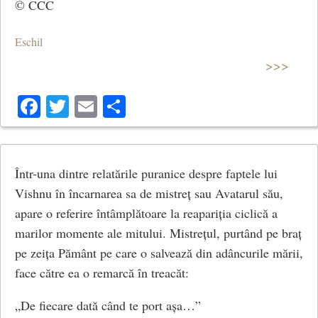
© CCC
Eschil
>>>
Facebook
Twitter
Email
Share
Într-una dintre relatările puranice despre faptele lui
Vishnu în încarnarea sa de mistreț sau Avatarul său,
apare o referire întâmplătoare la reapariția ciclică a
marilor momente ale mitului. Mistrețul, purtând pe braț
pe zeița Pământ pe care o salvează din adâncurile mării,
face către ea o remarcă în treacăt:
„De fiecare dată când te port așa…”