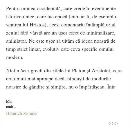
Pentru mintea occidentală, care crede în evenimente
istorice unice, care fac epocă (cum ar fi, de exemplu,
venirea lui Hristos), acest comentariu întâmplător al
zeului fără vârstă are un ușor efect de minimalizare,
anihilator. Ne este ușor să uităm că ideea noastră de
timp strict liniar, evolutiv este ceva specific omului
modern.
Nici măcar grecii din zilele lui Platon și Aristotel, care
erau mult mai aproape decât hindușii de modurile
noastre de gândire și simțire, nu o împărtășeau. Într-
adevăr, Sfântul Augustin pare să fi fost primul care a
conceput această idee modernă a timpului.
Heinrich Zimmer
(Mituri și simboluri în arta și civilizația indiană, cap.
>>>
Concepte avansate și cosmologie hindusă)