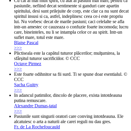
Cu cat ai mai mult spirit, cu atat ai pasiuni mai mari; pentru ca
pasiunile, nefiind decat sentimente si ganduri care apartin
spiritului, desi sunt prilejuite de corp, este clar ca nu sunt decat
spiritul insusi si ca, astfel, indeplinesc ceea ce-i este propriu
lui. Nu vorbesc decat de marile pasiuni; caci celelalte se afla
intr-un amestec ce cauzeaza o confuzie foarte incomoda; lucru
care, bineinteles, nu li se intampla celor ce au spirit. Intr-un
suflet mare, totul este mare.
Blaise Pascal
>>>
Plictiseala este la capătul tuturor plăcerilor; mulţumirea, la
sfârşitul tuturor sacrificiilor. © CCC
Octave Pirmez
>>>
Este foarte odihnitor sa fii surd. Ti se spune doar esentialul. ©
CCC
Sacha Guitry
>>>
In adancul patimilor, dincolo de placere, exista intotdeauna
putina remuscare.
Alexandre Dumas-tatal
>>>
Pasiunile sunt singurii oratori care conving intotdeauna. Ele
alcatuiesc o arta a naturii ale carei reguli nu dau gres.
Fr. de La Rochefoucauld