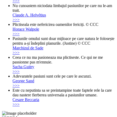
>>>
Nu cunoastem niciodata limbajul pasiunilor pe care nu le-am
trait.
Claude A. Helvétius
>>>
Plictiseala este nefericirea oamenilor fericiți. © CCC
Horace Walpole
>>>
Pasiunile omului sunt doar mijloace pe care natura le folosește
pentru a-și îndeplini planurile. (Justine) © CCC
Marchizul de Sade
>>>
Ceea ce nu ma pasioneaza ma plictiseste. Ce qui ne me
passionne pas m'ennuie.
Sacha Guitry
>>>
Adevaratele pasiuni sunt cele pe care le ascunzi.
George Sand
>>>
Este cu neputinta sa se preintampine toate faptele rele la care
dau nastere fierberea universala a pasiunilor umane.
Cesare Beccaria
>>>