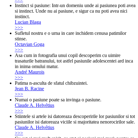
Instinct si pasiune: Intr-un domeniu unde ai pasiunea poti avea
si instinct. Unde nu ai pasiune, e sigur ca nu poti avea nici
instinct.
Lucian Blaga
>>>
Sufletul nostru e o urna in care inchidem cenusa patimilor
stinse.
Octavian Goga
>>>
Asa cum in fotografia unui copil descoperim cu uimire
trasaturile batranului, tot astfel pasiunile adolescentei ard inca
in inima omului matur.
André Maurois
>>>
Patima n-asculta de sfatul chibzuintei.
Jean B. Racine
>>>
Numai o pasiune poate sa invinga o pasiune.
Claude A. Helvétius
>>>
Stiintele si artele isi datoreaza descoperirile lor pasiunilor si tot
pasiunilor isi datoreaza viciile si majoritatea nenorocirilor sale.
Claude A. Helvétius
>>>