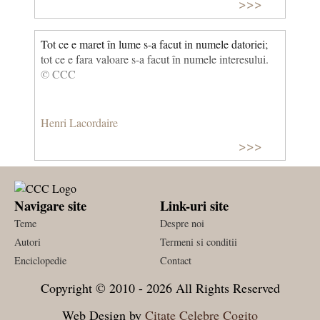
>>>
Tot ce e maret în lume s-a facut in numele datoriei;
tot ce e fara valoare s-a facut în numele interesului.
© CCC
Henri Lacordaire
>>>
Navigare site
Link-uri site
Teme
Despre noi
Autori
Termeni si conditii
Enciclopedie
Contact
Copyright © 2010 - 2026 All Rights Reserved
Web Design by
Citate Celebre Cogito