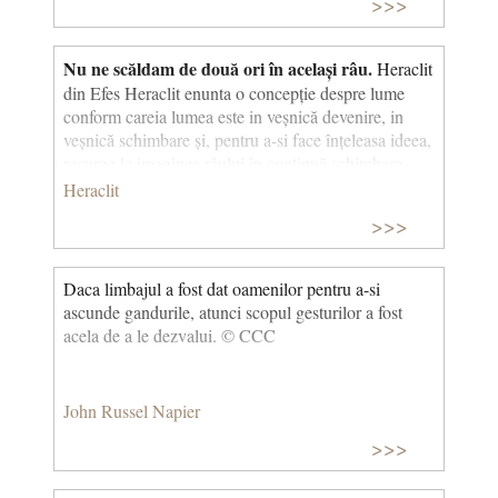
>>>
Nu ne scăldam de două ori în același râu.
Heraclit
din Efes Heraclit enunta o concepție despre lume
conform careia lumea este in veșnică devenire, in
veșnică schimbare și, pentru a-si face înțeleasa ideea,
recurge la imaginea râului în continuă schimbare.
Heraclit
>>>
Daca limbajul a fost dat oamenilor pentru a-si
ascunde gandurile, atunci scopul gesturilor a fost
acela de a le dezvalui. © CCC
John Russel Napier
>>>