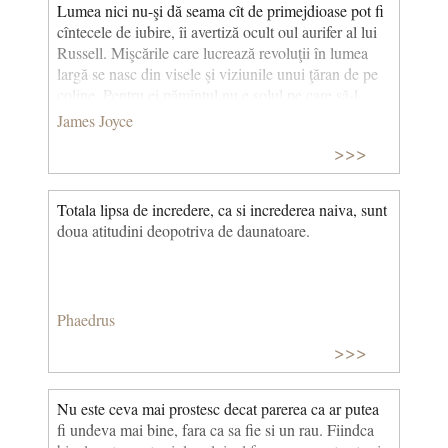
Lumea nici nu-şi dă seama cît de primejdioase pot fi
cîntecele de iubire, îi avertiză ocult oul aurifer al lui
Russell. Mişcările care lucrează revoluţii în lumea
largă se nasc din visele şi viziunile unui ţăran de pe
coline. Pentru ei pămîntul nu e solul pe care să-l
exploatezi, ci mama vie şi iubitoare. Aerul rarefiat al
James Joyce
academiei şi al arenei produce cîte un roman de şase
>>>
parale, cîntecelul de cabaret, şi Franţa dă floarea cea
mai de preţ a corupţiei în Mallarme, însă viaţa ce se
cuvine s-o rîvnim li se revelează doar celor săraci cu
Totala lipsa de incredere, ca si increderea naiva, sunt
Duhul, viaţa feacilor lui Homer. (Ulise)
doua atitudini deopotriva de daunatoare.
Phaedrus
>>>
Nu este ceva mai prostesc decat parerea ca ar putea
fi undeva mai bine, fara ca sa fie si un rau. Fiindca