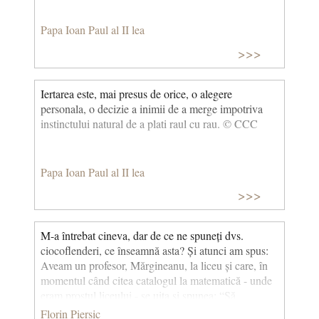
Papa Ioan Paul al II lea
>>>
Iertarea este, mai presus de orice, o alegere
personala, o decizie a inimii de a merge impotriva
instinctului natural de a plati raul cu rau. © CCC
Papa Ioan Paul al II lea
>>>
M-a întrebat cineva, dar de ce ne spuneți dvs.
ciocoflenderi, ce înseamnă asta? Și atunci am spus:
Aveam un profesor, Mărgineanu, la liceu și care, în
momentul când citea catalogul la matematică - unde
eram prostul liceului - se uita și spunea: “Să
poftească la tablă ciocoflenderul...” Și, în clipa aia,
Florin Piersic