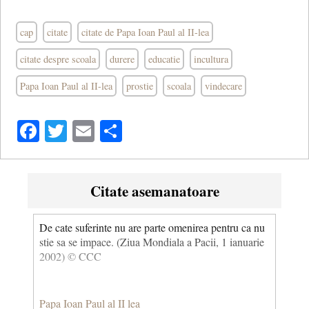
cap
citate
citate de Papa Ioan Paul al II-lea
citate despre scoala
durere
educatie
incultura
Papa Ioan Paul al II-lea
prostie
scoala
vindecare
Facebook
Twitter
Email
Share
Citate asemanatoare
De cate suferinte nu are parte omenirea pentru ca nu
stie sa se impace. (Ziua Mondiala a Pacii, 1 ianuarie
2002) © CCC
Papa Ioan Paul al II lea