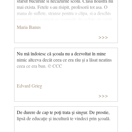
sfarsit bucuriile si necazurile scolii. Clasa noastra nu
mai exista. Fetele s-au risipit, profesorii tot asa. O
mana de suflete, stranse pentru o clipa, si-a deschis
pumnul si a scuturat pe vanturile deosebite ale vietii
idealuri felurite. A fost o despartire banala, nimicuri
Maria Banus
aproape, neintelegand ce trista, ce plina de lacrimi
>>>
grele e clipa cand un an scolar se sfarseste, cand o
clasa care a existat, dispare. (Însemnările mele)
Nu mă îndoiesc că școala nu a dezvoltat în mine
nimic altceva decât ceea ce era rău și a lăsat neatins
ceea ce era bun. © CCC
Edvard Grieg
>>>
De durere de cap te poţi trata şi singur. De prostie,
lipsă de educaţie şi incultură te vindeci prin şcoală.