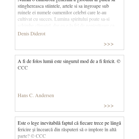
stinghereasca stiintele, artele si sa ingroape sub
ruinele ei numele oamenilor celebri care le-au
cultivat cu succes. Lumina spiritului poate sa-si
schimbe climatul, dar ea e la fel de nepieritoare ca
lumina soarelui.
Denis Diderot
>>>
A fi de folos lumii este singurul mod de a fi fericit. ©
CCC
Hans C. Andersen
>>>
Este o lege inevitabilă faptul că fiecare trece pe lângă
fericire și încearcă din răsputeri să o implore în altă
parte? © CCC