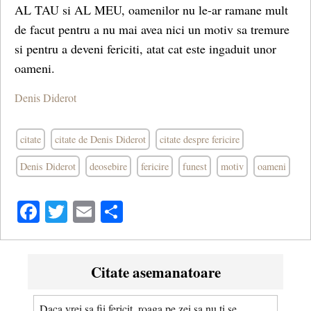
AL TAU si AL MEU, oamenilor nu le-ar ramane mult
de facut pentru a nu mai avea nici un motiv sa tremure
si pentru a deveni fericiti, atat cat este ingaduit unor
oameni.
Denis Diderot
citate
citate de Denis Diderot
citate despre fericire
Denis Diderot
deosebire
fericire
funest
motiv
oameni
Facebook
Twitter
Email
Share
Citate asemanatoare
Daca vrei sa fii fericit, roaga pe zei sa nu ti se