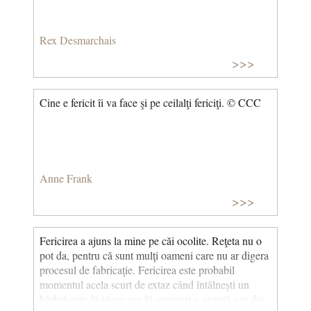
Rex Desmarchais
>>>
Cine e fericit îi va face şi pe ceilalţi fericiţi. © CCC
Anne Frank
>>>
Fericirea a ajuns la mine pe căi ocolite. Reţeta nu o
pot da, pentru că sunt mulţi oameni care nu ar digera
procesul de fabricaţie. Fericirea este probabil
momentul acela scurt de extaz când întâlneşti un
bărbat care îţi place sau îţi cumperi o geantă sau dai