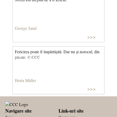
George Sand
>>>
Fericirea poate fi împărtășită. Dar nu și norocul, din
păcate. © CCC
Herta Müller
>>>
Navigare site
Link-uri site