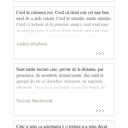
Cred în culoarea roz. Cred că râsul este cel mai bun
mod de a arde calorii. Cred în sărutări, multe sărutări.
Cred că trebuie să fii puternic atunci când totul pare
să meargă prost. Cred că fetele vesele sunt cele mai
frumoase. Cred că mâine este o nouă zi și cred în
miracole. © CCC
Audrey Hepburn
>>>
Sunt multe lucruri care, privite de la distanta, par
groaznice, de nesuferit, nemaivazute, dar cand te
apropii de ele se dovedesc omenesti, de suportat,
obisnuite. De aceea, niciodata sa nu lasi binele de
teama raului.
Niccolò Machiavelli
>>>
Cine a spus ca asteptarea e o tortura n-a spus decat