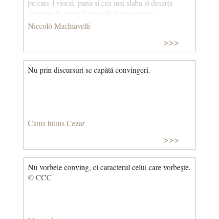
pe care-l visezi, pana si cea mai slaba si desarta
speranta iti apare demna de luat in seama.
Niccolò Machiavelli
>>>
Nu prin discursuri se capătă convingeri.
Caius Iulius Cezar
>>>
Nu vorbele conving, ci caracterul celui care vorbeşte.
© CCC