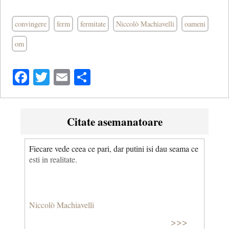
convingere
ferm
fermitate
Niccolò Machiavelli
oameni
om
Facebook
Twitter
Email
Share
Citate asemanatoare
Fiecare vede ceea ce pari, dar putini isi dau seama ce
esti in realitate.
Niccolò Machiavelli
>>>