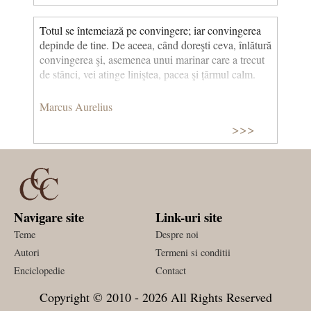
Totul se întemeiază pe convingere; iar convingerea
depinde de tine. De aceea, când doreşti ceva, înlătură
convingerea şi, asemenea unui marinar care a trecut
de stânci, vei atinge liniştea, pacea şi țărmul calm.
Marcus Aurelius
>>>
Navigare site
Link-uri site
Teme
Despre noi
Autori
Termeni si conditii
Enciclopedie
Contact
Copyright © 2010 - 2026 All Rights Reserved