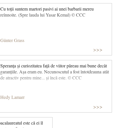
Cu toții suntem martori pasivi ai unei barbarii mereu
reînnoite. (Spre lauda lui Yasar Kemal) © CCC
Günter Grass
>>>
Speranța și curiozitatea față de viitor păreau mai bune decât
garanțiile. Așa eram eu. Necunoscutul a fost întotdeauna atât
de atractiv pentru mine... și încă este. © CCC
Hedy Lamarr
>>>
calaureatul este că ei îl