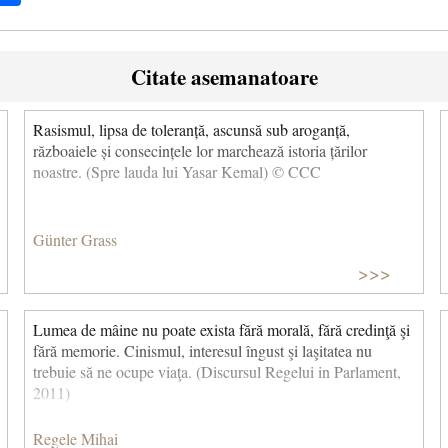
Citate asemanatoare
Rasismul, lipsa de toleranță, ascunsă sub aroganță,
războaiele și consecințele lor marchează istoria țărilor
noastre. (Spre lauda lui Yasar Kemal) © CCC
Günter Grass
>>>
Lumea de mâine nu poate exista fără morală, fără credinţă şi
fără memorie. Cinismul, interesul îngust şi laşitatea nu
trebuie să ne ocupe viaţa. (Discursul Regelui in Parlament,
2011)
Regele Mihai