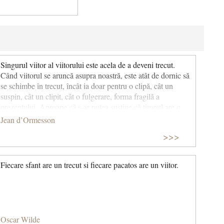
Singurul viitor al viitorului este acela de a deveni trecut.
Când viitorul se aruncă asupra noastră, este atât de dornic să
se schimbe în trecut, încât ia doar pentru o clipă, cât un
suspin, cât un clipit, cât o fulgerare, forma fragilă a
prezentului. Aproape că s-ar putea susține că timpul are o
singură idee: să sară peste etapa prezentului. (Într-o zi voi
Jean d’Ormesson
pleca fără să fi spus totul) © CCC
>>>
Fiecare sfant are un trecut si fiecare pacatos are un viitor.
Oscar Wilde