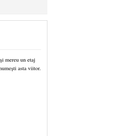
 și mereu un etaj
numești asta viitor.