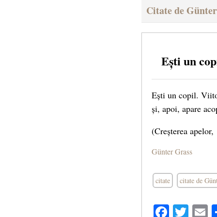
Citate de Günte
Ești un co
Ești un copil. Viit
și, apoi, apare aco
(Creșterea apelor,
Günter Grass
citate
citate de Gün
Facebo
Twit
E