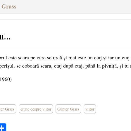
r Grass
pil…
orul este scara pe care se urcă și mai este un etaj și iar un etaj
perișul, se coboară scara, etaj după etaj, până la pivniță, și tu 
 1960)
ter Grass
citate despre viitor
Günter Grass
viitor
ok
ter
mail
Share