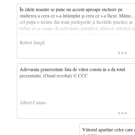
În zilele noastre se pune un accent aproape exclusiv pe
studierea a ceea ce s-a întâmplat şi ceea ce s-a făcut. Mâine...
cel puţin o treime din toate prelegerile şi lucrările practice ar
trebui să se ocupe de activitatea ştiinţifică, tehnică, artistică şi
filozofică consacrată progresului, prevederii crizelor şi
soluţiilor posibile la aceste probleme viitoare.
Robert Jungk
>>>
Adevarata generozitate fata de viitor consta in a da totul
prezentului. (Omul revoltat) © CCC
Albert Camus
>>>
Viitorul apartine celor care 