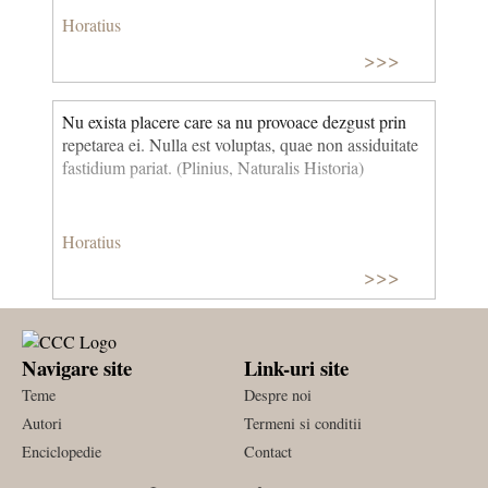
Horatius
>>>
Nu exista placere care sa nu provoace dezgust prin
repetarea ei. Nulla est voluptas, quae non assiduitate
fastidium pariat. (Plinius, Naturalis Historia)
Horatius
>>>
Navigare site
Link-uri site
Teme
Despre noi
Autori
Termeni si conditii
Enciclopedie
Contact