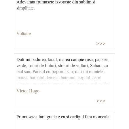
Adevarata frumusete izvoraste din sublim si
simplitate.
Voltaire
>>>
Dati-mi padurea, lacul, marea campie rusa, pajistea
verde, roiuri de fluturi, stoluri de vulturi, Sahara cu
leul sau, Parisul cu poporul sau; dati-mi muntele,
marea, barbatul, femeia, batranul, copilul, cerul
albastru, noaptea intunecata, micimea pasarii colibri,
imensitatea constelatiilor; e bine; totul imi place; nu
Victor Hugo
am nici o preferinta in ideal si in infinit; nu fac pe
>>>
delicatul; nu fac pe dificilul; nu fac nazuri; eu sunt
Gargantua al frumusetii. (Post-scriptum al vietii
mele) © CCC
Frumusetea fara gratie e ca si carligul fara momeala.