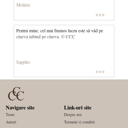
Molière
>>>
Pentru mine, cel mai frumos lucru este să văd pe
cineva iubind pe cineva. © CCC
Sappho
>>>
Navigare site
Link-uri site
Teme
Despre noi
Autori
Termeni si conditii