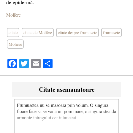
de epidermă.
Molière
citate
citate de Molière
citate despre frumusete
frumusete
Molière
Facebook
Twitter
Email
Share
Citate asemanatoare
Frumusetea nu se masoara prin volum. O singura
floare face sa se vada un pom mare; o singura stea da
armonie intregului cer intunecat.