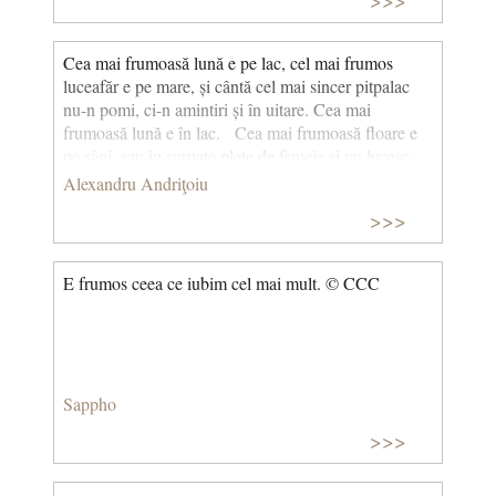
Cea mai frumoasă lună e pe lac, cel mai frumos
luceafăr e pe mare, și cântă cel mai sincer pitpalac
nu-n pomi, ci-n amintiri și în uitare. Cea mai
frumoasă lună e în lac. Cea mai frumoasă floare e
pe sâni, sau în surpate plete de femeie și nu lucesc,
pe cer, ca în fântâni, fantomele de lux din curcubeie.
Alexandru Andriţoiu
Cea mai frumoasă floare e pe sâni. E aurul mai cald
>>>
în inelar și șoldul mai cu linii sub mătasă, în nuntă-i
vinul cel mai plin de har și-n rouă raza cea mai
languroasă. E aurul mai scump în inelar. Culori și
E frumos ceea ce iubim cel mai mult. © CCC
mirodenii cercuri fac în jurul meu. Argila mea tresare
și cu cămașa cerului mă-mbrac. Și iată-mă-s,
deodată, cer și zare. . . . . . . . . . . . . . . . . . . . . . . . . . .
. . Cea mai frumoasă lună e în lac. (1958) (Arta
Poetică)
Sappho
>>>