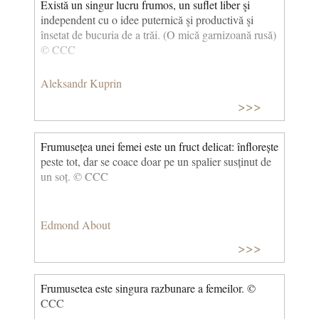
Există un singur lucru frumos, un suflet liber şi
independent cu o idee puternică şi productivă şi
însetat de bucuria de a trăi. (O mică garnizoană rusă)
© CCC
Aleksandr Kuprin
>>>
Frumusețea unei femei este un fruct delicat: înflorește
peste tot, dar se coace doar pe un spalier susținut de
un soț. © CCC
Edmond About
>>>
Frumusetea este singura razbunare a femeilor. ©
CCC