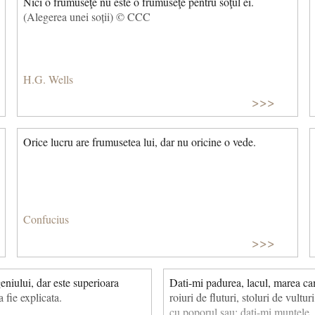
Nici o frumuseţe nu este o frumuseţe pentru soţul ei.
(Alegerea unei soții) © CCC
H.G. Wells
>>>
Orice lucru are frumusetea lui, dar nu oricine o vede.
Confucius
>>>
eniului, dar este superioara
Dati-mi padurea, lacul, marea cam
 fie explicata.
roiuri de fluturi, stoluri de vultur
cu poporul sau; dati-mi muntele, 