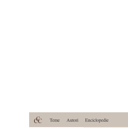
Teme
Autori
Enciclopedie