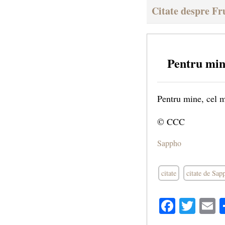
Citate despre F
Pentru min
Pentru mine, cel m
© CCC
Sappho
citate
citate de Sap
Facebo
Twit
E