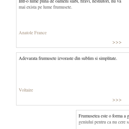
Intr-o lume plina de oameni slabi, firavi, nestiutori, nu va
mai exista pe lume frumusete.
Anatole France
>>>
Adevarata frumusete izvoraste din sublim si simplitate.
Voltaire
>>>
Frumusetea este o forma a g
geniului pentru ca nu cere sa