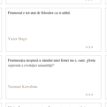
Frumosul e tot atat de folositor ca si utilul.
Victor Hugo
>>>
Frumusețea nespusă a sânului unei femei nu e, oare, gloria
supremă a evoluției umanității?
Cea mai frumoasă floare e floarea de cireş, cel mai bun om e
samuraiul. Proverb japonez © CCC Published on: Dec 27,
2017
Yasunari Kawabata
>>>