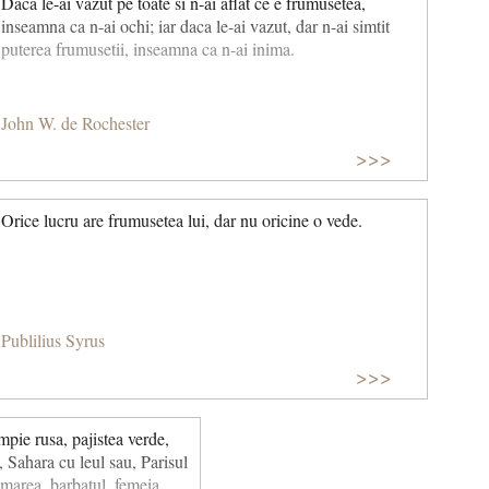
Daca le-ai vazut pe toate si n-ai aflat ce e frumusetea,
inseamna ca n-ai ochi; iar daca le-ai vazut, dar n-ai simtit
puterea frumusetii, inseamna ca n-ai inima.
John W. de Rochester
>>>
Orice lucru are frumusetea lui, dar nu oricine o vede.
Publilius Syrus
>>>
pie rusa, pajistea verde,
i, Sahara cu leul sau, Parisul
marea, barbatul, femeia,