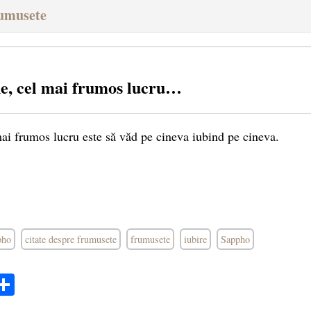
rumusete
e, cel mai frumos lucru…
ai frumos lucru este să văd pe cineva iubind pe cineva.
pho
citate despre frumusete
frumusete
iubire
Sappho
ok
ter
mail
Share