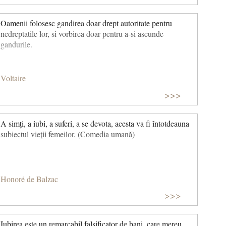
Oamenii folosesc gandirea doar drept autoritate pentru
nedreptatile lor, si vorbirea doar pentru a-si ascunde
gandurile.
Voltaire
>>>
A simți, a iubi, a suferi, a se devota, acesta va fi întotdeauna
subiectul vieții femeilor. (Comedia umană)
Honoré de Balzac
>>>
Iubirea este un remarcabil falsificator de bani, care mereu