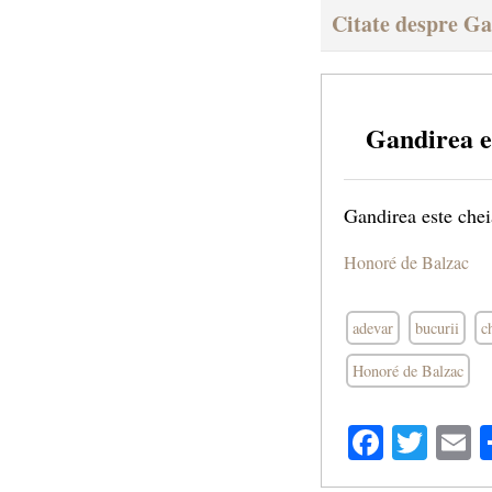
Citate despre G
Gandirea e
Gandirea este cheia
Honoré de Balzac
adevar
bucurii
c
Honoré de Balzac
Facebo
Twit
E