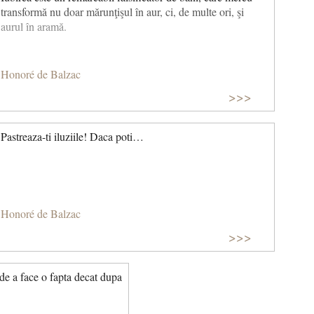
transformă nu doar mărunţişul în aur, ci, de multe ori, şi
aurul în aramă.
Honoré de Balzac
>>>
Pastreaza-ti iluziile! Daca poti…
Honoré de Balzac
>>>
de a face o fapta de­cat dupa