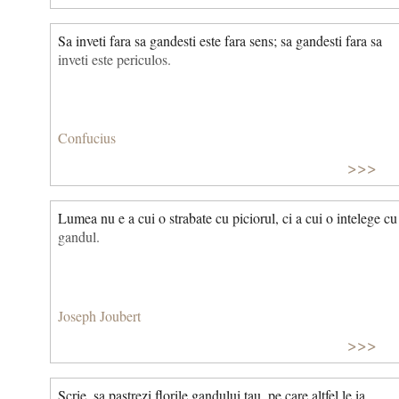
Sa inveti fara sa gandesti este fara sens; sa gandesti fara sa
inveti este periculos.
Confucius
>>>
Lumea nu e a cui o strabate cu piciorul, ci a cui o intelege cu
gandul.
Joseph Joubert
>>>
Scrie, sa pastrezi florile gandului tau, pe care altfel le ia