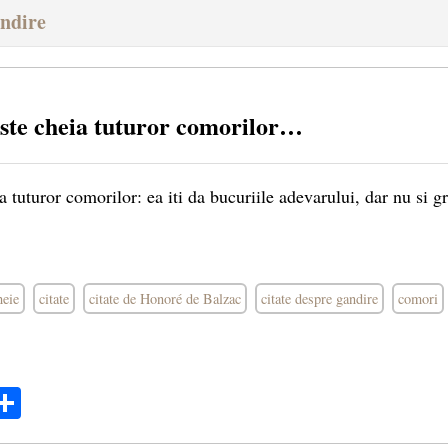
andire
ste cheia tuturor comorilor…
 tuturor comorilor: ea iti da bucuriile adevarului, dar nu si gri
heie
citate
citate de Honoré de Balzac
citate despre gandire
comori
ok
ter
mail
Share