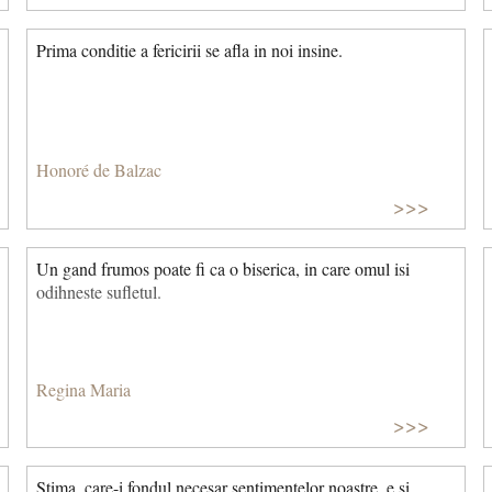
Prima conditie a fericirii se afla in noi insine.
Honoré de Balzac
>>>
Un gand frumos poate fi ca o biserica, in care omul isi
odihneste sufletul.
Regina Maria
>>>
Stima, care-i fondul necesar sentimentelor noastre, e si