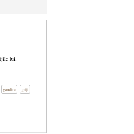
jile lui.
gandire
griji