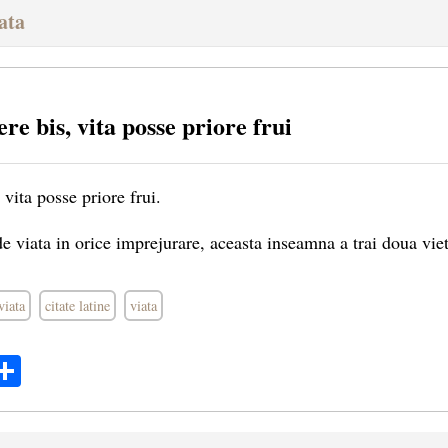
iata
ere bis, vita posse priore frui
 vita posse priore frui.
de viata in orice imprejurare, aceasta inseamna a trai doua viet
viata
citate latine
viata
ok
ter
mail
Share