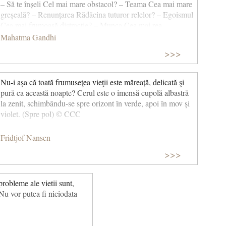
– Să te înșeli Cel mai mare obstacol? – Teama Cea mai mare
greșeală? – Renunțarea Rădăcina tuturor relelor? – Egoismul
Cea mai frumoasă distracție? – Munca Cea mai rea
înfrângere? – Descurajarea Cei mai buni profesori? – Copiii
Mahatma Gandhi
Ce stă la baza tuturor lucrurilor? – Comunicarea Ce te face
>>>
fericit? – Să fii util altora Cel mai mare mister? – Moartea
Cel mai rău defect? – Schimbările de dispoziție Cea mai
periculoasă persoană? – Mincinosul Sentimentul cel mai
Nu-i aşa că toată frumuseţea vieţii este măreață, delicată şi
nefast? – Invidia Cel mai frumos cadou? – Iertarea Ce este
pură ca această noapte? Cerul este o imensă cupolă albastră
esențial? – O casă Cea mai rapidă cale? – Linia dreaptă Cel
la zenit, schimbându-se spre orizont în verde, apoi în mov și
mai puternic sentiment? – Pacea interioară Protecția cea mai
violet. (Spre pol) © CCC
bună? – Optimismul Cea mai mare satisfacție? – Creația Cea
mai puternică forță? – Credința Cele mai necesare persoane?
Fridtjof Nansen
– Părinții Cel mai frumos lucru din viață? – Iubirea Cel mai
bun refugiu? - Dumnezeu © CCC
>>>
robleme ale vietii sunt,
 Nu vor putea fi niciodata