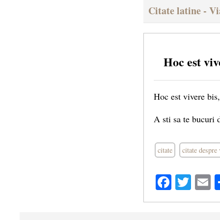
Citate latine - V
Hoc est viv
Hoc est vivere bis,
A sti sa te bucuri 
citate
citate despre 
Facebo
Twit
E