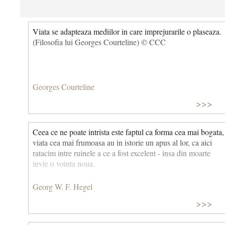
Viata se adapteaza mediilor in care imprejurarile o plaseaza.
(Filosofia lui Georges Courteline) © CCC
Georges Courteline
>>>
Ceea ce ne poate intrista este faptul ca forma cea mai bogata,
viata cea mai frumoasa au in istorie un apus al lor, ca aici
ratacim intre ruinele a ce a fost excelent - insa din moarte
invie o vointa noua.
Georg W. F. Hegel
>>>