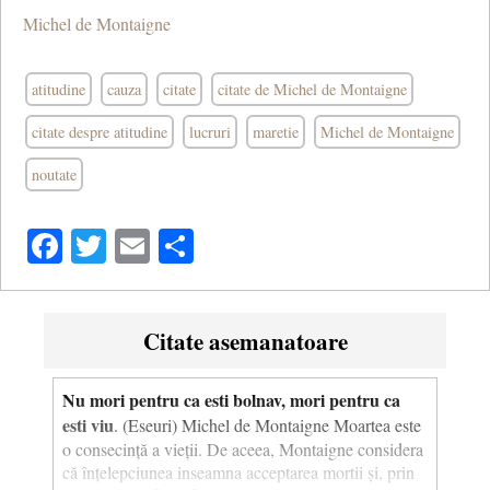
Michel de Montaigne
atitudine
cauza
citate
citate de Michel de Montaigne
citate despre atitudine
lucruri
maretie
Michel de Montaigne
noutate
Facebook
Twitter
Email
Share
Citate asemanatoare
Nu mori pentru ca esti bolnav, mori pentru ca
esti viu
. (Eseuri) Michel de Montaigne Moartea este
o consecință a vieții. De aceea, Montaigne considera
că înțelepciunea inseamna acceptarea mortii și, prin