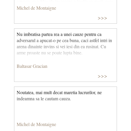
urmare, ca a filosofa inseamna a învăța sa mori, ceea
ce nu este nimic altceva decat a învăța să trăiești.
Michel de Montaigne
>>>
Nu imbratisa partea rea a unei cauze pentru ca
adversarul a apucat-o pe cea buna, caci astfel intri in
arena dinainte invins si vei iesi din ea rusinat. Cu
arme proaste nu se poate lupta bine.
Baltasar Gracian
>>>
Noutatea, mai mult decat maretia lucrurilor, ne
indeamna sa le cautam cauza.
Michel de Montaigne