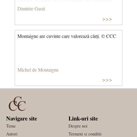
postulat, un ordin, fie ca indeamna, fie ca opreste.
Dimitrie Gusti
>>>
Montaigne are cuvinte care valorează cărți. © CCC
Michel de Montaigne
>>>
Navigare site
Link-uri site
Teme
Despre noi
Autori
Termeni si conditii