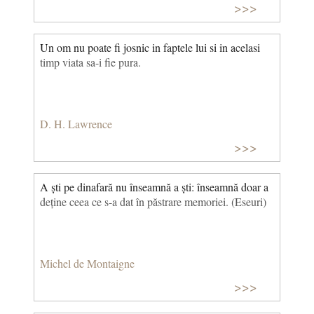
>>>
Un om nu poate fi josnic in faptele lui si in acelasi
timp viata sa-i fie pura.
D. H. Lawrence
>>>
A ști pe dinafară nu înseamnă a ști: înseamnă doar a
deține ceea ce s-a dat în păstrare memoriei. (Eseuri)
Michel de Montaigne
>>>