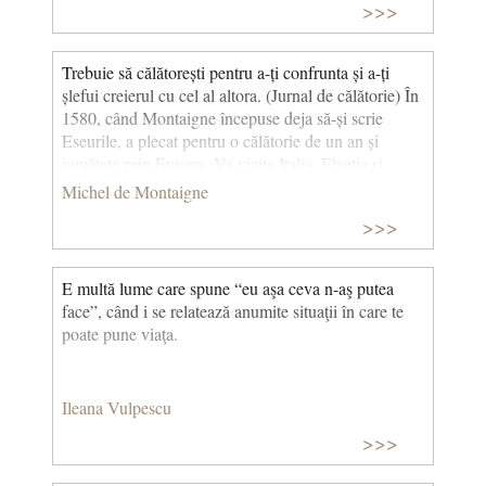
>>>
Trebuie să călătorești pentru a-ți confrunta și a-ți
șlefui creierul cu cel al altora. (Jurnal de călătorie) În
1580, când Montaigne începuse deja să-și scrie
Eseurile, a plecat pentru o călătorie de un an și
jumătate prin Europa. Va vizita Italia, Elveția și
Germania ceea ce îi va permite să scrie textul de mai
Michel de Montaigne
sus în Jurnal de călătorie. © CCC
>>>
E multă lume care spune “eu aşa ceva n-aş putea
face”, când i se relatează anumite situaţii în care te
poate pune viaţa.
Ileana Vulpescu
>>>