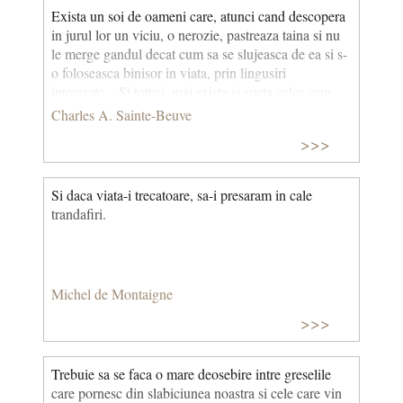
Exista un soi de oameni care, atunci cand descopera
in jurul lor un viciu, o nerozie, pastreaza taina si nu
le merge gandul decat cum sa se slujeasca de ea si s-
o foloseasca binisor in viata, prin lingusiri
interesate…Si totusi, mai exista si speta celor care
vazand aceasta falsa si convenita prefacatorie nu-si
Charles A. Sainte-Beuve
gasesc linistea pana cand, sub o forma sau alta, nu
>>>
dau la iveala si nu rostesc adevarul, asa cum il simt.
Si daca viata-i trecatoare, sa-i presaram in cale
trandafiri.
Michel de Montaigne
>>>
Trebuie sa se faca o mare deosebire intre greselile
care pornesc din slabiciunea noastra si cele care vin