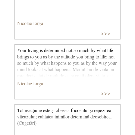
Nicolae Iorga
>>>
Your living is determined not so much by what life
brings to you as by the attitude you bring to life; not
so much by what happens to you as by the way your
mind looks at what happens. Modul tau de viata nu
este decis atat de mult de ceea ce iti ofera viata, cat
de atitudinea pe care o ai in viata; nu atat de mult de
Nicolae Iorga
ceea ce ti se intampla, cat de modul in care mintea ta
>>>
analizeaza ceea ce se intampla. John Homer Miller
Tot reacţiune este şi obsesia fricosului şi repezirea
viteazului; calitatea inimilor determină deosebirea.
(Cugetări)