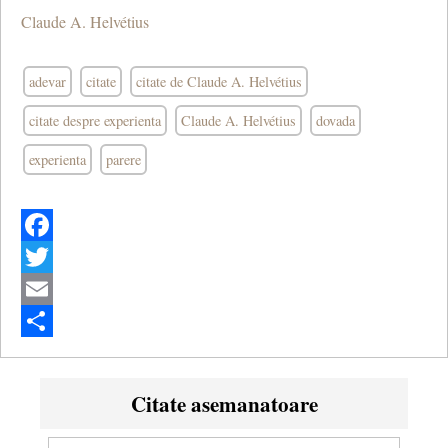
Claude A. Helvétius
adevar
citate
citate de Claude A. Helvétius
citate despre experienta
Claude A. Helvétius
dovada
experienta
parere
Facebook
Twitter
Email
Share
Citate asemanatoare