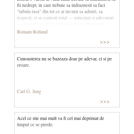
fii nedrept, in care trebuie sa indraznesti sa faci
“tabula rasa” din tot ce ai invatat sa admiri, sa
respecti, si sa contesti totul — minciuni si adevaruri
—, tot ceea ce nu ai recunoscut prin tine insuti ca
este adevarat. Prin intreaga lui educatie si prin tot
Romain Rolland
ceea ce vede si aude in juru-i, copilul absoarbe un
>>>
atat de mare numar de min­ciuni si de prostii
amestecate cu adevarurile esentiale ale vietii, incat
cea dintai datorie a adolescentului, care vrea sa fie un
Cunoasterea nu se bazeaza doar pe adevar, ci si pe
om sanatos, este sa le dea pe toate afara.
eroare.
Carl G. Jung
>>>
Acel ce stie mai mult va fi cel mai deprimat de
timpul ce se pierde.