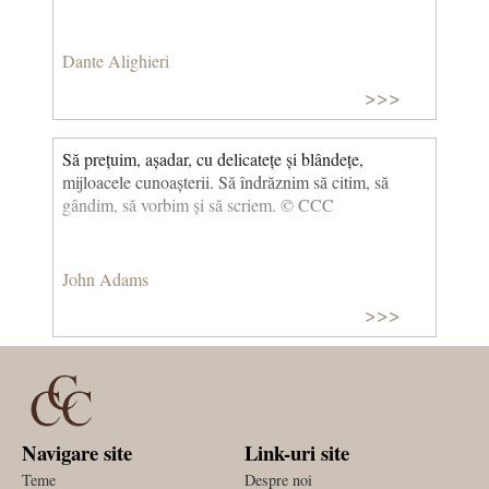
Dante Alighieri
>>>
Să prețuim, așadar, cu delicatețe și blândețe,
mijloacele cunoașterii. Să îndrăznim să citim, să
gândim, să vorbim și să scriem. © CCC
John Adams
>>>
Navigare site
Link-uri site
Teme
Despre noi