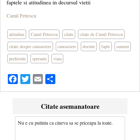
faptele si atitudinea in decursul vietii
Camil Petrescu
atitudine
Camil Petrescu
citate
citate de Camil Petrescu
citate despre cunoastere
cunoastere
dorinte
fapte
oameni
preferinte
sperante
viata
Facebook
Twitter
Email
Share
Citate asemanatoare
Nu e cu putinta ca cineva sa se priceapa la toate.