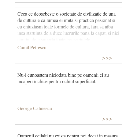
Ceea ce deosebeste o societate de civilizatie de una
de cultura e ca lumea ei imita si practica pasionat si
cu entuziasm toate formele de cultura, fara sa aiba
insa staruinta de a duce lucrurile pana la capat, si nici
curajul de a suporta toate consecintele.
Camil Petrescu
>>>
Nu-i cunoastem niciodata bine pe oameni; ei au
incaperi inchise pentru ochiul superficial.
George Calinescu
>>>
Oamenii ceilalti nu exista pentru noi decat in masura