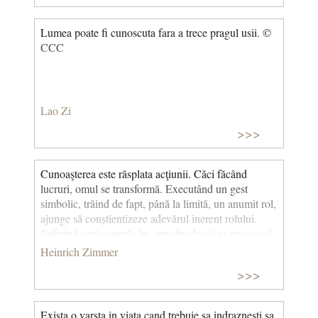
Lumea poate fi cunoscuta fara a trece pragul usii. ©
CCC
Lao Zi
>>>
Cunoaşterea este răsplata acţiunii. Căci făcând
lucruri, omul se transformă. Executând un gest
simbolic, trăind de fapt, până la limită, un anumit rol,
ajunge să conștientizeze adevărul inerent rolului.
Suferind consecințele lui, aprofundează și epuizează
conținutul său. (Filozofiile Indiei) © CCC
Heinrich Zimmer
>>>
Exista o varsta in viata cand trebuie sa indraznesti sa