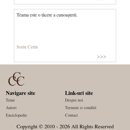
Teama este o tăcere a cunoaşterii.
Sorin Cerin
>>>
Navigare site
Link-uri site
Teme
Despre noi
Autori
Termeni si conditii
Enciclopedie
Contact
Copyright © 2010 - 2026 All Rights Reserved