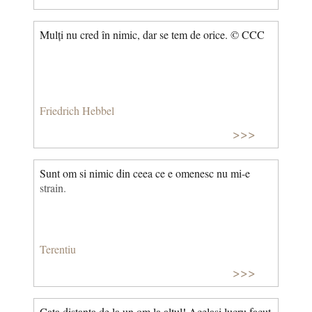
Mulți nu cred în nimic, dar se tem de orice. © CCC
Friedrich Hebbel
>>>
Sunt om si nimic din ceea ce e omenesc nu mi-e
strain.
Terentiu
>>>
Cata distanta de la un om la altul! Acelasi lucru facut