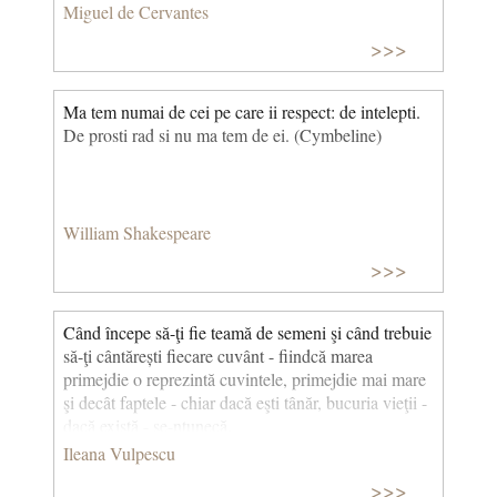
Miguel de Cervantes
>>>
Ma tem numai de cei pe care ii respect: de intelepti.
De prosti rad si nu ma tem de ei. (Cymbeline)
William Shakespeare
>>>
Când începe să-ţi fie teamă de semeni şi când trebuie
să-ţi cântărești fiecare cuvânt - fiindcă marea
primejdie o reprezintă cuvintele, primejdie mai mare
şi decât faptele - chiar dacă eşti tânăr, bucuria vieţii -
dacă există - se-ntunecă.
Ileana Vulpescu
>>>