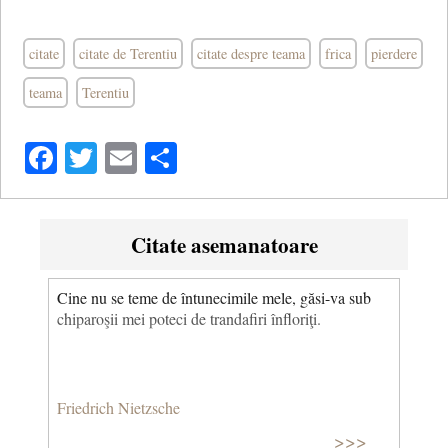
citate
citate de Terentiu
citate despre teama
frica
pierdere
teama
Terentiu
Facebook
Twitter
Email
Share
Citate asemanatoare
Cine nu se teme de întunecimile mele, găsi-va sub
chiparoşii mei poteci de trandafiri înfloriţi.
Friedrich Nietzsche
>>>