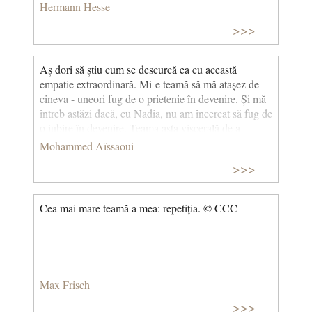
Hermann Hesse
>>>
Aș dori să știu cum se descurcă ea cu această
empatie extraordinară. Mi-e teamă să mă atașez de
cineva - uneori fug de o prietenie în devenire. Și mă
întreb astăzi dacă, cu Nadia, nu am încercat să fug de
o iubire în devenire. Teama asta viscerală de a
depinde de cineva și care încă mă urmărește.
Mohammed Aïssaoui
(Acrobații) © CCC
>>>
Cea mai mare teamă a mea: repetiția. © CCC
Max Frisch
>>>