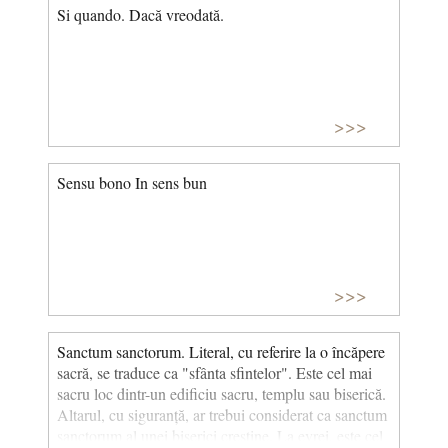
Si quando. Dacă vreodată.
>>>
Sensu bono In sens bun
>>>
Sanctum sanctorum. Literal, cu referire la o încăpere
sacră, se traduce ca "sfânta sfintelor". Este cel mai
sacru loc dintr-un edificiu sacru, templu sau biserică.
Altarul, cu siguranță, ar trebui considerat ca sanctum
sanctorum al unei biserici creștine. La evrei, este cel