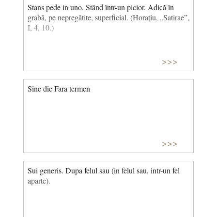
Stans pede in uno. Stând într-un picior. Adică în
grabă, pe nepregătite, superficial. (Horațiu, „Satirae”,
I, 4, 10.)
>>>
Sine die Fara termen
>>>
Sui generis. Dupa felul sau (in felul sau, intr-un fel
aparte).