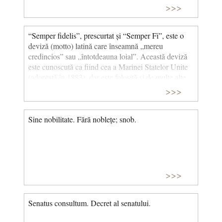
>>>
“Semper fidelis”, prescurtat și “Semper Fi”, este o
deviză (motto) latină care înseamnă „mereu
credincios” sau „întotdeauna loial”. Această deviză
este cunoscută ca fiind cea a Marinei Statelor Unite
(adoptată în 1883), dar este folosită și de multe alte
unități militare, școli, orașe și familii din întreaga
>>>
lume.
Sine nobilitate. Fără noblețe; snob.
>>>
Senatus consultum. Decret al senatului.