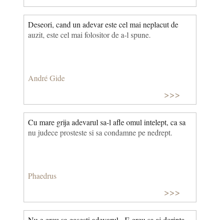
Deseori, cand un adevar este cel mai neplacut de
auzit, este cel mai folositor de a-l spune.
André Gide
>>>
Cu mare grija adevarul sa-l afle omul intelept, ca sa
nu judece prosteste si sa condamne pe nedrept.
Phaedrus
>>>
Nu e greu sa gasesti adevarul. E greu sa ai dorinta