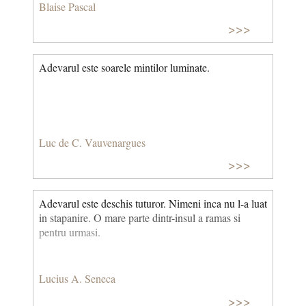
Binele pe care ni-l face ne indeamna sa-l iubim, in
Blaise Pascal
afara de faptul ca inima este inclinata sa-
>>>
l indrageasca tocmai pentru aceasta comuniune a
intelegerii.
Adevarul este soarele mintilor luminate.
Luc de C. Vauvenargues
>>>
Adevarul este deschis tuturor. Nimeni inca nu l-a luat
in stapanire. O mare parte dintr-insul a ramas si
pentru urmasi.
Lucius A. Seneca
>>>