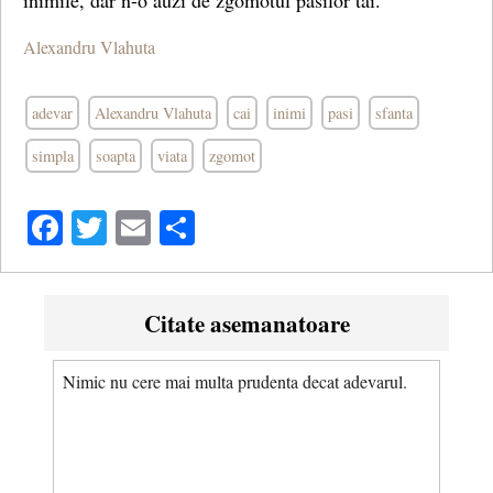
inimile, dar n-o auzi de zgomotul pasilor tai.
Alexandru Vlahuta
adevar
Alexandru Vlahuta
cai
inimi
pasi
sfanta
simpla
soapta
viata
zgomot
Facebook
Twitter
Email
Share
Citate asemanatoare
Nimic nu cere mai multa prudenta decat adevarul.