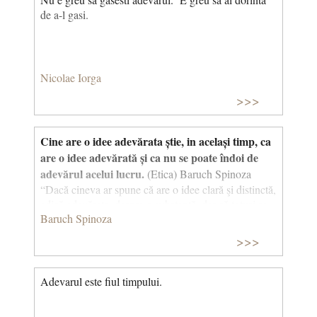
de a-l gasi.
Nicolae Iorga
>>>
Cine are o idee adevărata știe, in același timp, ca
are o idee adevărată și ca nu se poate îndoi de
adevărul acelui lucru.
(Etica) Baruch Spinoza
“Dacă cineva ar spune că are o idee clară şi distinctă,
adică adevărata, despre o substanţă, dar că totuşi se
Baruch Spinoza
îndoieşte că această substanţă există, ar fi acelaşi
lucru ca şi când ar spune că are o idee adevărată, dar
>>>
se îndoieşte de adevărul ei.” Adevărul se reveleaza în
noi. E lipsit de sens să crezi ca cineva ar putea gandi
eronat, deoarece a gandi astfel nu inseamna a gândi.
Adevarul este fiul timpului.
Eroarea nu provine dintr-o miscare a gândirii noastre,
ci din acțiunea lucrurilor exterioare asupra noastră.