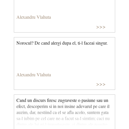
Alexandru Vlahuta
>>>
Norocul? De cand alergi dupa el, ti-l faceai singur.
Alexandru Vlahuta
>>>
Cand un discurs firesc zugraveste o pasiune sau un
efect, descoperim si in noi insine adevarul pe care il
auzim, dar, nestiind ca el se afla acolo, suntem gata
sa-l iubim pe cel care ne-a facut sa-l simtim; caci nu
dintre-ale lui ni-l impartaseste, ci dintre-ale noastre.