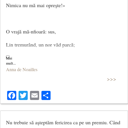
Nimica nu mă mai opreşte!»
O vrajă mă-nfioară: sus,
Lin tremurând, un nor văd parcă;
Pe-aripa morţii, doru-mi, dus,
Anna de Noailles
Alunecă precum o barcă.
>>>
Facebook
Twitter
Email
Share
Un tren – o ce plăcuţi fiori…
Când vocea-i în văzduh irumpe,
Nu trebuie să aşteptăm fericirea ca pe un premiu. Când
Cu nervii frânţi, ai vrea să mori;