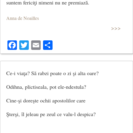
suntem fericiţi nimeni nu ne premiază.
Dar zilele, îţi zici, sunt scumpe.
Anna de Noailles
>>>
Un suflet tânăr, ah, aş vrea,
Facebook
Twitter
Email
Share
Cu mine-n seara prea frumoasă…
Ar respira sfârşeala mea,
Ce-i viaţa? Să rabzi poate o zi şi alta oare?
Ca salcia mai romanţioasă.
Odihna, plictiseala, pot ele-ndestula?
Cine-şi doreşte ochii apostolilor care
I-aş spune: « Vezi, nu tu mă ţii,
Şterşi, îl jeleau pe zeul ce valu-l despica?
Ci doar ispita nopţii, toată;
Ea m-a schimbat, de parc-aş fi