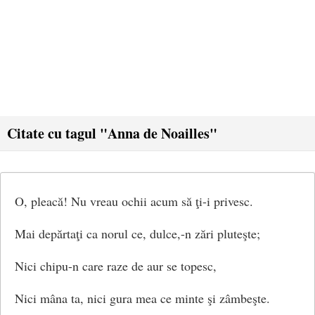
Citate cu tagul "Anna de Noailles"
O, pleacă! Nu vreau ochii acum să ţi-i privesc.
Mai depărtaţi ca norul ce, dulce,-n zări pluteşte;
Nici chipu-n care raze de aur se topesc,
Nici mâna ta, nici gura mea ce minte şi zâmbeşte.