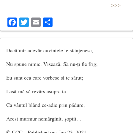
>>>
(Ceartă)
Facebook
Twitter
Email
Share
Dacă într-adevăr cuvintele te stânjenesc,
Nu spune nimic. Visează. Să nu-ți fie frig;
Eu sunt cea care vorbesc și te sărut;
Lasă-mă să revărs asupra ta
Ca vântul blând ce-adie prin pădure,
Acest murmur nemărginit, șoptit…
© CCC Published on: Jan 23, 2021