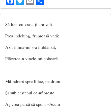
Facebook
Twitter
Email
Share
Să lupt cu vraja-ţi am voit
Prea îndelung, frumoasă vară;
Azi, inima-mi s-a îmblânzit,
Plăcerea-n vinele-mi coboară.
Mă-ndrept spre liliac, pe drum
Şi sub castanul ce-nfloreşte,
Aş vrea parcă să spun: «Acum