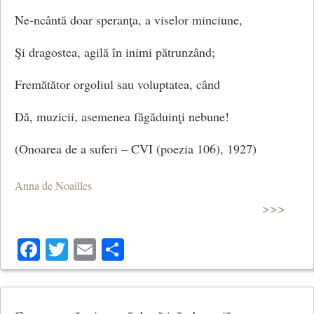
Ne-ncântă doar speranţa, a viselor minciune,
O porumbiţă însetată.
Şi dragostea, agilă în inimi pătrunzând;
Fremătător orgoliul sau voluptatea, când
Biet copilandru,-aleanul greu,
Dă, muzicii, asemenea făgăduinţi nebune!
Tot aurul ce-l port în sânge,
(Onoarea de a suferi – CVI (poezia 106), 1927)
Tristeţea sufletului meu
Anna de Noailles
Doar nopţii singure-mi pot plânge.
>>>
Facebook
Twitter
Email
Share
Copacii-au simţuri şi râvnesc,
Iar noaptea-i, vai, neputincioasă;