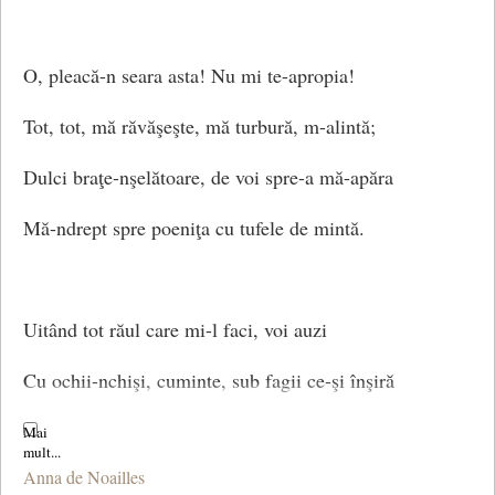
O, pleacă-n seara asta! Nu mi te-apropia!
Tot, tot, mă răvăşeşte, mă turbură, m-alintă;
Dulci braţe-nşelătoare, de voi spre-a mă-apăra
Mă-ndrept spre poeniţa cu tufele de mintă.
Uitând tot răul care mi-l faci, voi auzi
Cu ochii-nchişi, cuminte, sub fagii ce-şi înşiră
Acolo rămurişul cu umbrele-argintii,
Anna de Noailles
Frunzişul tot cum paşnic şi liniştit, respiră!