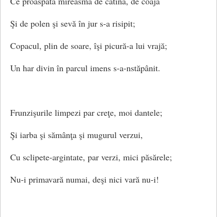
Ce proaspată mireasmă de cătină, de coajă
Suspinele-i se risipesc
Şi de polen şi sevă în jur s-a risipit;
În bolta fumurie, joasă.
Copacul, plin de soare, îşi picură-a lui vrajă;
Un har divin în parcul imens s-a-nstăpânit.
Văzduhul, vezi, e înflorit.
O, taci, pe tine te vreau doară;
Frunzişurile limpezi par creţe, moi dantele;
Vreau ochiu-ţi împăinjenit…
Şi iarba şi sămânţa şi mugurul verzui,
Un suflet fii, ce se-nfioară.
Cu sclipete-argintate, par verzi, mici păsărele;
Un strigăt lung, necontenit.
Nu-i primavară numai, deşi nici vară nu-i!
Şi plângi, copilul meu iubit!
(Seară romantică)