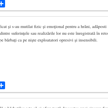
ok
ter
mail
Share
ficat și s-au mutilat fizic și emoțional pentru a hrăni, adăposti
dintre suferințele sau realizările lor nu este înregistrată în ret
pe bărbați ca pe niște exploatatori opresivi și insensibili.
ok
ter
mail
Share