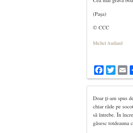
Cea mai gravă boal
(Pașa)
© CCC
Michel Audiard
Facebo
Twit
E
Doar ți-am spus de
chiar râde pe soco
să întrebe. În înc
găsesc totdeauna c