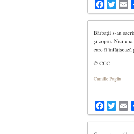
Facebo
Twit
E
Bărbații s-au sacri
și copiii. Nici una 
care îi înfățișează 
© CCC
Camille Paglia
Facebo
Twit
E