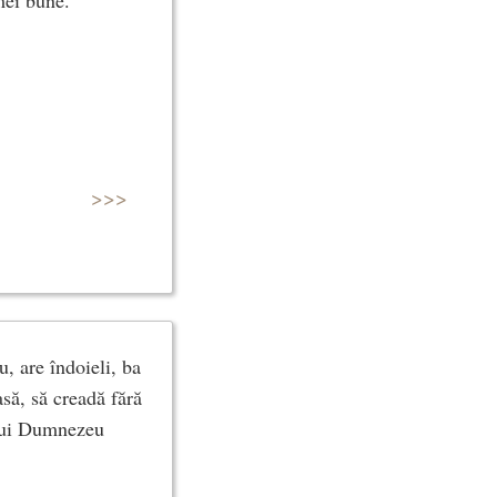
mei bune.
>>>
, are îndoieli, ba
să, să creadă fără
a lui Dumnezeu