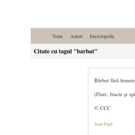
Teme
Autori
Enciclopedie
Citate cu tagul "barbat"
Bărbat fără femeie,
(Flori, fructe și sp
© CCC
Jean Paul