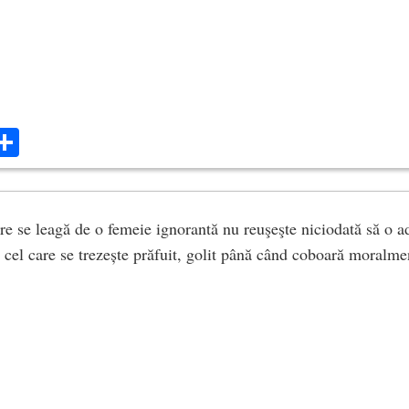
ok
ter
mail
Share
re se leagă de o femeie ignorantă nu reuşeşte niciodată să o ad
 cel care se trezește prăfuit, golit până când coboară moralmen