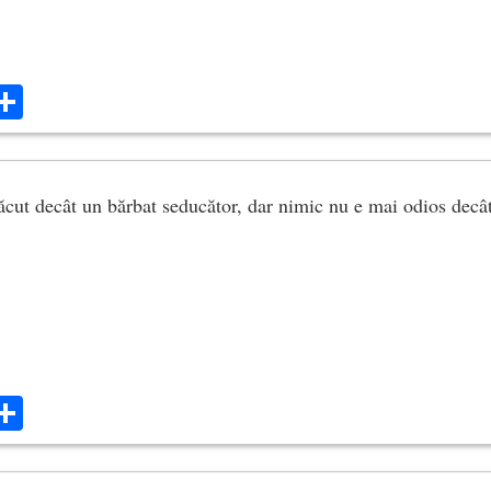
ok
ter
mail
Share
cut decât un bărbat seducător, dar nimic nu e mai odios decât
ok
ter
mail
Share