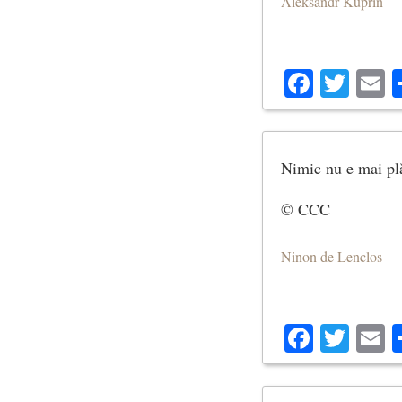
Aleksandr Kuprin
Facebo
Twit
E
Nimic nu e mai plă
© CCC
Ninon de Lenclos
Facebo
Twit
E