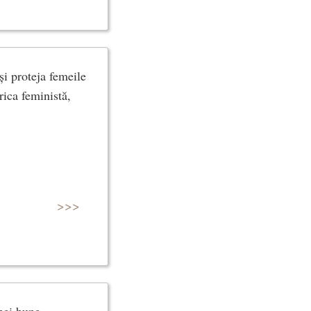
 și proteja femeile
orica feministă,
>>>