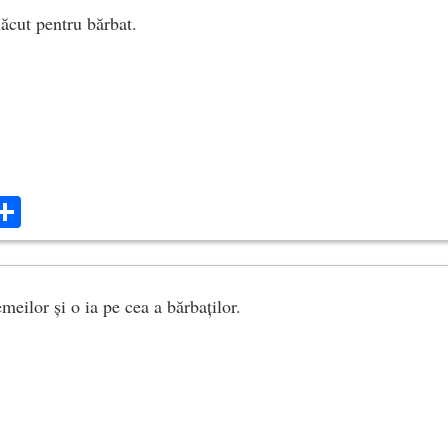
ăcut pentru bărbat.
ok
ter
mail
Share
meilor și o ia pe cea a bărbaților.