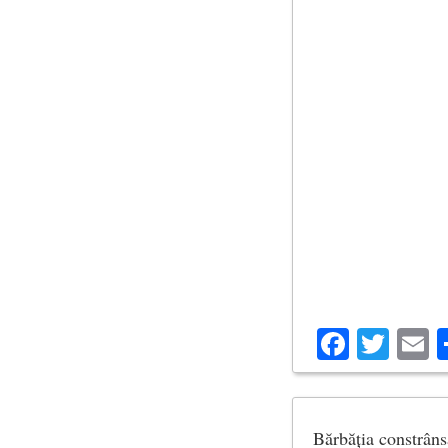
Facebo
Twit
E
Bărbăția constrânsă