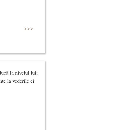
>>>
ucă la nivelul lui;
te la vederile ei