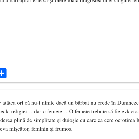
ă a bărbaților este să-și ofere toată dragostea unei singure fe
ok
ter
mail
Share
 atâtea ori că nu-i nimic dacă un bărbat nu crede în Dumnezeu
teala religiei… dar o femeie… O femeie trebuie să fie evlavioa
rederea plină de simplitate și duioșie cu care ea cere ocrotire
eva mișcător, feminin și frumos.