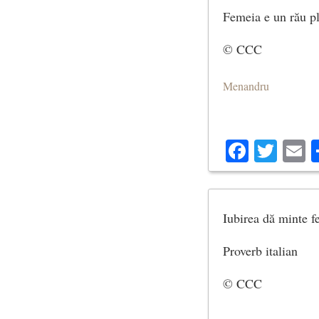
Femeia e un rău pl
© CCC
Menandru
Facebo
Twit
E
Iubirea dă minte fe
Proverb italian
© CCC