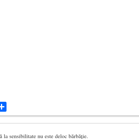
ok
ter
mail
Share
 la sensibilitate nu este deloc bărbăție.