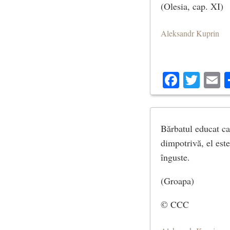
(Olesia, cap. XI)
Aleksandr Kuprin
Facebo
Twit
E
Bărbatul educat ca
dimpotrivă, el este
înguste.
(Groapa)
© CCC