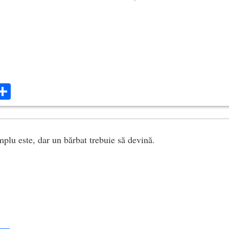
ok
ter
mail
Share
mplu este, dar un bărbat trebuie să devină.