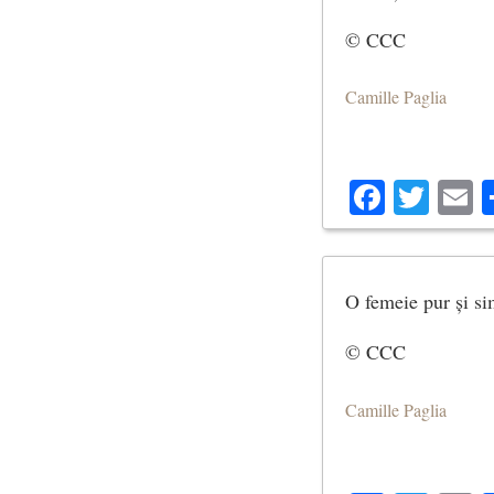
© CCC
Camille Paglia
Facebo
Twit
E
O femeie pur și si
© CCC
Camille Paglia