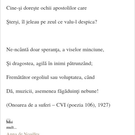
Cine-şi doreşte ochii apostolilor care
Ci doar ispita nopţii, toată;
Şterşi, îl jeleau pe zeul ce valu-l despica?
Ea m-a schimbat, de parc-aş fi
O porumbiţă însetată.
Ne-ncântă doar speranţa, a viselor minciune,
Şi dragostea, agilă în inimi pătrunzând;
Biet copilandru,-aleanul greu,
Fremătător orgoliul sau voluptatea, când
Tot aurul ce-l port în sânge,
Dă, muzicii, asemenea făgăduinţi nebune!
Tristeţea sufletului meu
(Onoarea de a suferi – CVI (poezia 106), 1927)
Doar nopţii singure-mi pot plânge.
Anna de Noailles