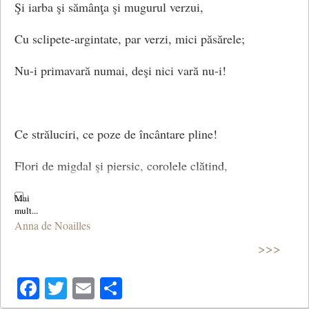
Şi iarba şi sămânţa şi mugurul verzui,
Şi plângi, copilul meu iubit!
Cu sclipete-argintate, par verzi, mici păsărele;
(Seară romantică)
Nu-i primavară numai, deşi nici vară nu-i!
Ce străluciri, ce poze de încântare pline!
Flori de migdal şi piersic, corolele clătind,
Vibrează ca o roză roire de albine,
Anna de Noailles
Cu inima parfumate şi guri spre noi tânjind.
>>>
Facebook
Twitter
Email
Share
Nimic nu mişcă. Pacea-i deplină în natură!