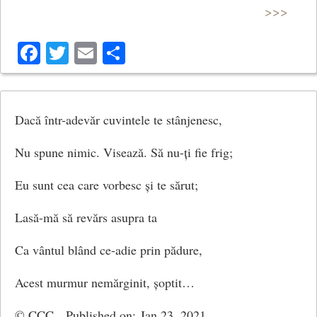
>>>
(Ceartă)
Facebook
Twitter
Email
Share
Dacă într-adevăr cuvintele te stânjenesc,
Nu spune nimic. Visează. Să nu-ți fie frig;
Eu sunt cea care vorbesc și te sărut;
Lasă-mă să revărs asupra ta
Ca vântul blând ce-adie prin pădure,
Acest murmur nemărginit, șoptit…
© CCC Published on: Jan 23, 2021