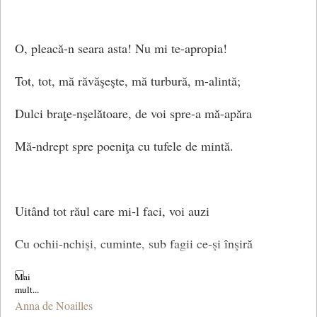
O, pleacă-n seara asta! Nu mi te-apropia!
Tot, tot, mă răvăşeşte, mă turbură, m-alintă;
Dulci braţe-nşelătoare, de voi spre-a mă-apăra
Mă-ndrept spre poeniţa cu tufele de mintă.
Uitând tot răul care mi-l faci, voi auzi
Cu ochii-nchişi, cuminte, sub fagii ce-şi înşiră
Acolo rămurişul cu umbrele-argintii,
Anna de Noailles
Frunzişul tot cum paşnic şi liniştit, respiră!