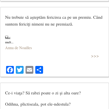
Când vocea-i în văzduh irumpe,
Nu trebuie să aşteptăm fericirea ca pe un premiu. Când
Cu nervii frânţi, ai vrea să mori;
suntem fericiţi nimeni nu ne premiază.
Dar zilele, îţi zici, sunt scumpe.
Anna de Noailles
Un suflet tânăr, ah, aş vrea,
>>>
Cu mine-n seara prea frumoasă…
Facebook
Twitter
Email
Share
Ar respira sfârşeala mea,
Ca salcia mai romanţioasă.
Ce-i viaţa? Să rabzi poate o zi şi alta oare?
Odihna, plictiseala, pot ele-ndestula?
I-aş spune: « Vezi, nu tu mă ţii,