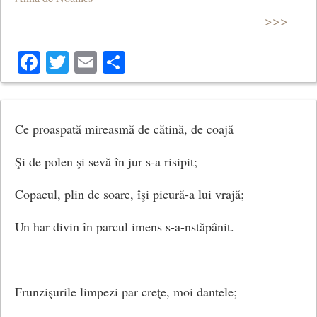
Copacii-au simţuri şi râvnesc,
>>>
Iar noaptea-i, vai, neputincioasă;
Facebook
Twitter
Email
Share
Suspinele-i se risipesc
În bolta fumurie, joasă.
Ce proaspată mireasmă de cătină, de coajă
Şi de polen şi sevă în jur s-a risipit;
Văzduhul, vezi, e înflorit.
Copacul, plin de soare, îşi picură-a lui vrajă;
O, taci, pe tine te vreau doară;
Un har divin în parcul imens s-a-nstăpânit.
Vreau ochiu-ţi împăinjenit…
Un suflet fii, ce se-nfioară.
Frunzişurile limpezi par creţe, moi dantele;
Un strigăt lung, necontenit.