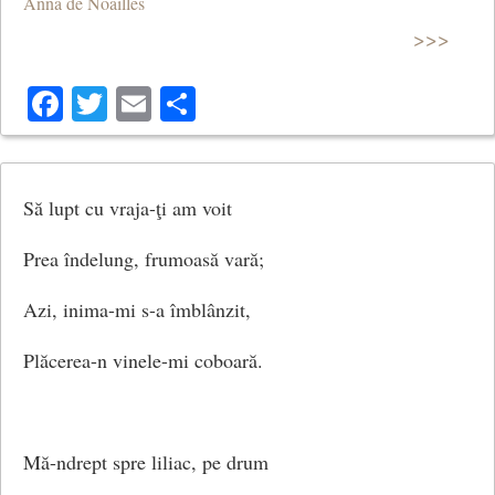
Anna de Noailles
>>>
Facebook
Twitter
Email
Share
Să lupt cu vraja-ţi am voit
Prea îndelung, frumoasă vară;
Azi, inima-mi s-a îmblânzit,
Plăcerea-n vinele-mi coboară.
Mă-ndrept spre liliac, pe drum