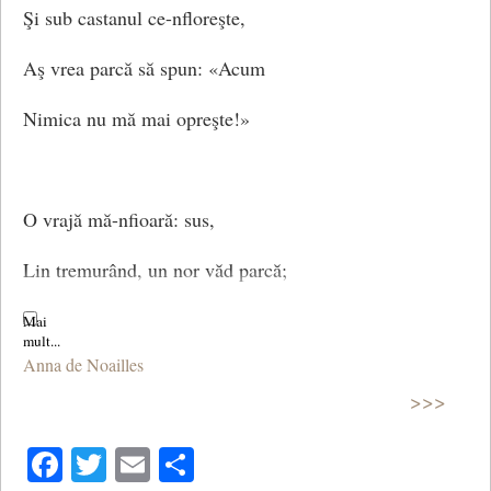
Şi sub castanul ce-nfloreşte,
Aş vrea parcă să spun: «Acum
Nimica nu mă mai opreşte!»
O vrajă mă-nfioară: sus,
Lin tremurând, un nor văd parcă;
Pe-aripa morţii, doru-mi, dus,
Anna de Noailles
Alunecă precum o barcă.
>>>
Facebook
Twitter
Email
Share
Un tren – o ce plăcuţi fiori…