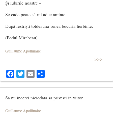
Şi iubirile noastre –
Poezie scrisă după despărțirea de pictorița
Marie
Se cade poate să-mi aduc aminte –
Laurencin
în 1912.
După restrişti totdeauna venea bucuria fierbinte.
(Podul Mirabeau)
Guillaume Apollinaire
>>>
Facebook
Twitter
Email
Share
Sa nu incerci niciodata sa privesti in viitor.
Guillaume Apollinaire