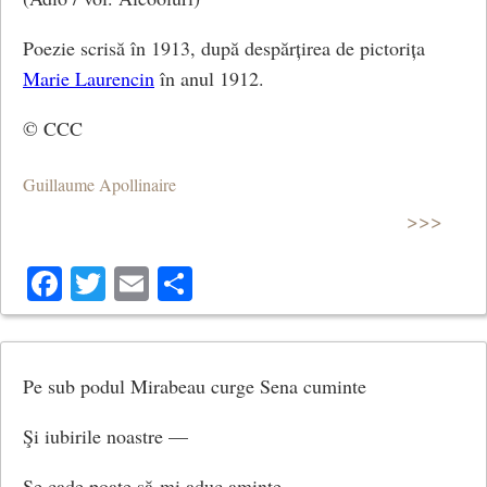
Poezie scrisă în 1913, după despărțirea de pictorița
Marie Laurencin
în anul 1912.
© CCC
Guillaume Apollinaire
>>>
Facebook
Twitter
Email
Share
Pe sub podul Mirabeau curge Sena cuminte
Şi iubirile noastre —
Se cade poate să-mi aduc aminte —