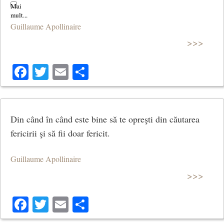
Guillaume Apollinaire
Noaptea vine, sună ceasul bătrân,
>>>
Zilele trec, eu rămân.
Facebook
Twitter
Email
Share
Se duc iubirile ca apa curgătoare,
Din când în când este bine să te opreşti din căutarea
Se duc iubirile —
fericirii şi să fii doar fericit.
Cât de înceată-i viaţa când doare
Guillaume Apollinaire
Și cât de aprigă speranţa arzătoare.
>>>
Facebook
Twitter
Email
Share
Noaptea vine, sună ceasul bătrân,