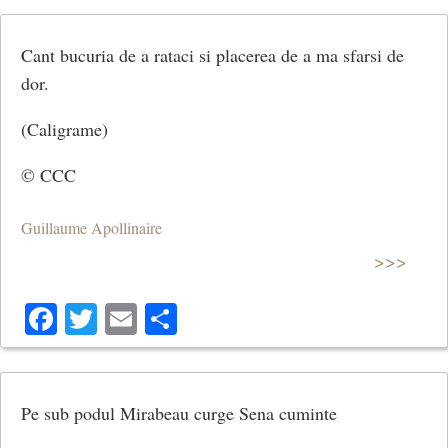
Zilele trec, eu rămân.
Cant bucuria de a rataci si placerea de a ma sfarsi de
dor.
Zilele trec, săptămânile trec înainte,
(Caligrame)
Nici timpurile duse
© CCC
Nu revin, nici iubirea fierbinte —
Guillaume Apollinaire
Pe sub podul Mirabeau curge Sena cuminte.
>>>
Facebook
Twitter
Email
Share
Noaptea vine, sună ceasul bătrân,
Zilele trec, eu rămân.
Pe sub podul Mirabeau curge Sena cuminte
(Podul Mirabeau)