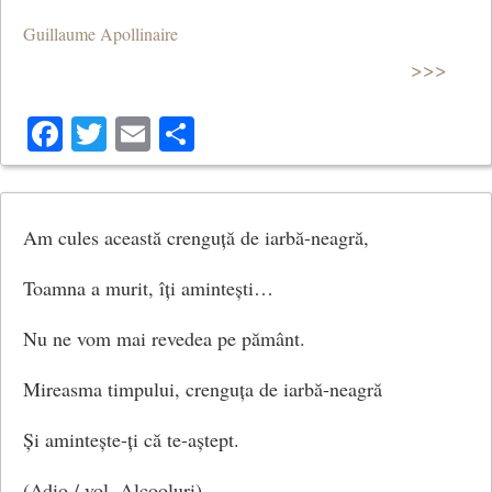
Guillaume Apollinaire
>>>
Facebook
Twitter
Email
Share
Am cules această crenguță de iarbă-neagră,
Toamna a murit, îți amintești…
Nu ne vom mai revedea pe pământ.
Mireasma timpului, crenguța de iarbă-neagră
Și amintește-ți că te-aștept.
(Adio / vol. Alcooluri)