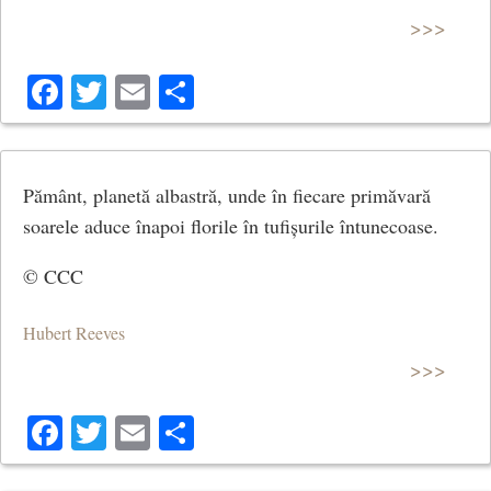
>>>
Facebook
Twitter
Email
Share
Pământ, planetă albastră, unde în fiecare primăvară
soarele aduce înapoi florile în tufișurile întunecoase.
© CCC
Hubert Reeves
>>>
Facebook
Twitter
Email
Share