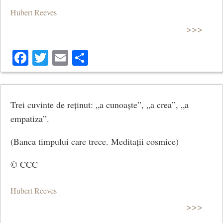
Hubert Reeves
>>>
Facebook
Twitter
Email
Share
Trei cuvinte de reținut: „a cunoaște”, „a crea”, „a
empatiza”.
(Banca timpului care trece. Meditații cosmice)
© CCC
Hubert Reeves
>>>