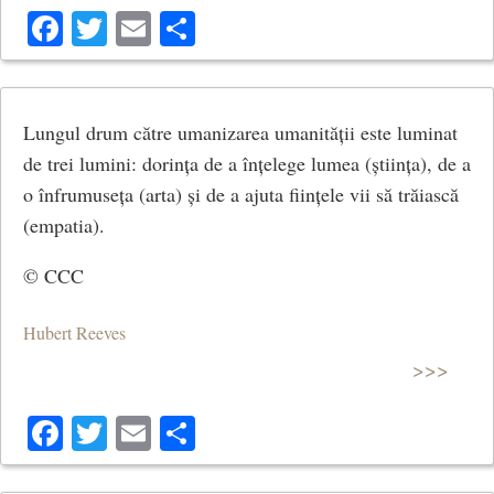
Facebook
Twitter
Email
Share
Lungul drum către umanizarea umanității este luminat
de trei lumini: dorința de a înțelege lumea (știința), de a
o înfrumuseța (arta) și de a ajuta ființele vii să trăiască
(empatia).
© CCC
Hubert Reeves
>>>
Facebook
Twitter
Email
Share