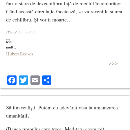
într-o stare de dezechilibru față de mediul înconjurător.
Când această circulație încetează, se va reveni la starea
de echilibru. Și vor fi moarte…
(Praf de stele)
© CCC
Hubert Reeves
>>>
Facebook
Twitter
Email
Share
Să fim realiști. Putem cu adevărat visa la umanizarea
umanității?
(Banca timpului care trece. Meditații cosmice)