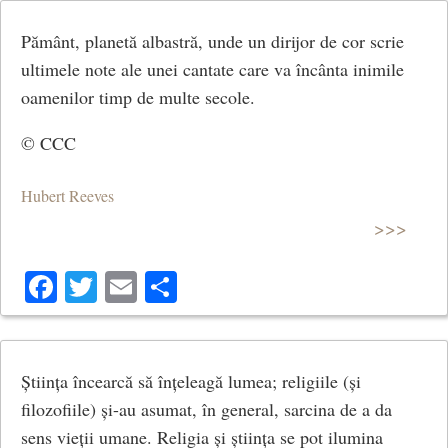
Pământ, planetă albastră, unde un dirijor de cor scrie
ultimele note ale unei cantate care va încânta inimile
oamenilor timp de multe secole.
© CCC
Hubert Reeves
>>>
Facebook
Twitter
Email
Share
Știința încearcă să înțeleagă lumea; religiile (și
filozofiile) și-au asumat, în general, sarcina de a da
sens vieții umane. Religia și știința se pot ilumina