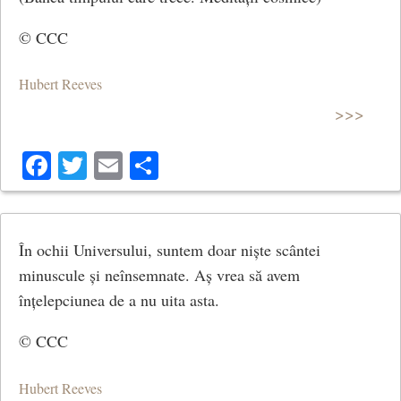
© CCC
Hubert Reeves
>>>
Facebook
Twitter
Email
Share
În ochii Universului, suntem doar niște scântei
minuscule și neînsemnate. Aș vrea să avem
înțelepciunea de a nu uita asta.
© CCC
Hubert Reeves