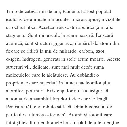
Timp de câteva mii de ani, Pământul a fost populat
exclusiv de animale minuscule, microscopice, invizibile
cu ochiul liber. Acestea trăiesc din abundență în ape
stagnante. Sunt minuscule la scara noastră. La scară
atomică, sunt structuri gigantice; numărul de atomi din
fiecare se ridică la mii de miliarde, carbon, azot,
oxigen, hidrogen, generați în stele acum moarte. Aceste
structuri vii, delicate, sunt mai mult decât suma
moleculelor care le alcătuiesc. Au dobândit o
proprietate care nu există în lumea nucleonilor și a
atomilor: pot muri. Existența lor nu este asigurată
automat de ansamblul forțelor fizice care le leagă.
Pentru a trăi, ele trebuie să facă schimb constant de
particule cu lumea exterioară. Atomii și fotonii care
intră și ies din membranele lor au rolul de a le menține