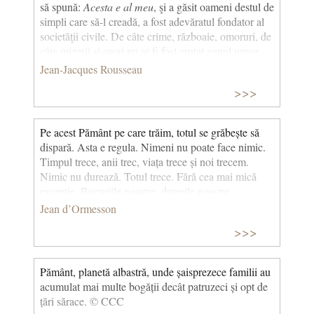
să spună:
Acesta e al meu
, şi a găsit oameni destul de
simpli care să-l creadă, a fost adevăratul fondator al
societăţii civile. De câte crime, războaie, omoruri, de
câte mizerii şi orori nu ar fi fost cruţat genul uman
dacă acela care smulgând ţăruşii sau acoperind şanţul
Jean-Jacques Rousseau
cu pământ, ar fi strigat: “Feriți- vă de a da ascultare
>>>
acestui impostor. Sunteţi pierduţi dacă uitaţi că
roadele sunt ale tuturor şi pământul nu este al
nimănui”. (Discurs asupra inegalităţii dintre oameni)
Pe acest Pământ pe care trăim, totul se grăbește să
dispară. Asta e regula. Nimeni nu poate face nimic.
Timpul trece, anii trec, viața trece și noi trecem.
Nimic nu durează. Totul trece. Fără cea mai mică
excepție. Bucuriile noastre, durerile noastre,
obiceiurile noastre, credințele noastre, limbile
Jean d’Ormesson
noastre, civilizațiile noastre. Pământul nostru va fi
>>>
doar o mare ruină și toate acestea vor trece. La fel,
Soarele și galaxia noastră. Și universul? Multă
vreme, oamenii au crezut că universul este etern. Dar
Pământ, planetă albastră, unde șaisprezece familii au
spre începutul secolului trecut, prin calcul și
acumulat mai multe bogății decât patruzeci și opt de
observație, mai aproape de Geneză decât majoritatea
țări sărace. © CCC
filozofilor, știința a descoperit că, asemenea vieții, și