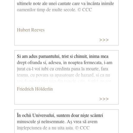
ultimele note ale unei cantate care va încânta inimile
oamenilor timp de multe secole. © CCC
Hubert Reeves
>>>
Si am adus pamantului, trist si chinuit, inima mea
drept ofranda si, adesea, in noaptea fermecata, i-am
jurat ca-l voi iubi cu credinta pana la moarte, fara
teama, cu povara sa apasatoare de hazard, si ca nu
voi dispretui nici una din tainele sale. Astfel, m-am
legat de el pe viata.
Friedrich Hölderlin
>>>
În ochii Universului, suntem doar niște scântei
minuscule și neînsemnate. Aș vrea să avem
înțelepciunea de a nu uita asta. © CCC