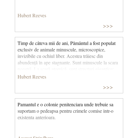
Hubert Reeves
>>>
Timp de câteva mii de ani, Pământul a fost populat
exclusiv de animale minuscule, microscopice,
invizibile cu ochiul liber. Acestea trăiesc din
abundență în ape stagnante. Sunt minuscule la scara
noastră. La scară atomică, sunt structuri gigantice;
numărul de atomi din fiecare se ridică la mii de
Hubert Reeves
miliarde, carbon, azot, oxigen, hidrogen, generați în
>>>
stele acum moarte. Aceste structuri vii, delicate, sunt
mai mult decât suma moleculelor care le alcătuiesc.
Au dobândit o proprietate care nu există în lumea
Pamantul e o colonie penitenciara unde trebuie sa
nucleonilor și a atomilor: pot muri. Existența lor nu
suportam o pedeapsa pentru crimele comise intr-o
este asigurată automat de ansamblul forțelor fizice
existenta anterioara.
care le leagă. Pentru a trăi, ele trebuie să facă schimb
constant de particule cu lumea exterioară. Atomii și
fotonii care intră și ies din membranele lor au rolul de
August Strindberg