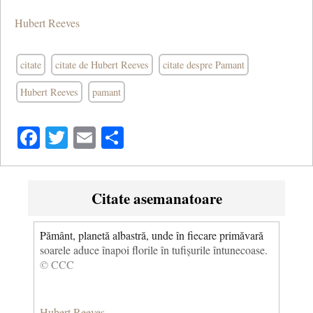
Hubert Reeves
citate
citate de Hubert Reeves
citate despre Pamant
Hubert Reeves
pamant
Facebook
Twitter
Email
Share
Citate asemanatoare
Pământ, planetă albastră, unde în fiecare primăvară
soarele aduce înapoi florile în tufișurile întunecoase.
© CCC
Hubert Reeves