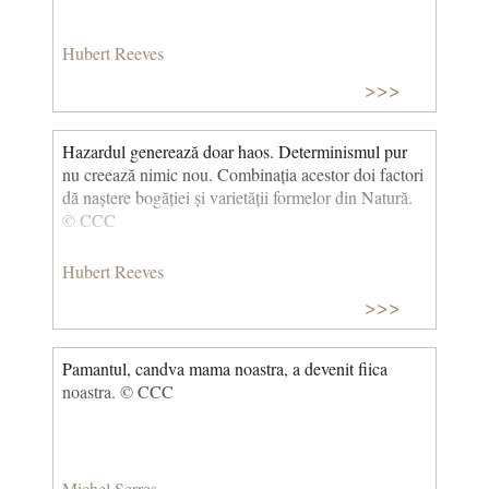
universul are o istorie. A avut un început și va avea
un sfârșit. Va trece ca și oamenii. (Călăuza rătăciților,
Hubert Reeves
Dispariția) © CCC
>>>
Hazardul generează doar haos. Determinismul pur
nu creează nimic nou. Combinația acestor doi factori
dă naștere bogăției și varietății formelor din Natură.
© CCC
Hubert Reeves
>>>
Pamantul, candva mama noastra, a devenit fiica
noastra. © CCC
Michel Serres