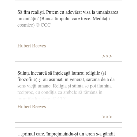
Să fim realiști. Putem cu adevărat visa la umanizarea
umanității? (Banca timpului care trece. Meditații
cosmice) © CCC
Hubert Reeves
>>>
Știința încearcă să înțeleagă lumea; religiile (și
filozofiile) și-au asumat, în general, sarcina de a da
sens vieții umane. Religia și știința se pot ilumina
reciproc, cu condiția ca ambele să rămână în
propriile lor sfere. © CCC
Hubert Reeves
>>>
…primul care, împrejmuindu-și un teren s-a gândit