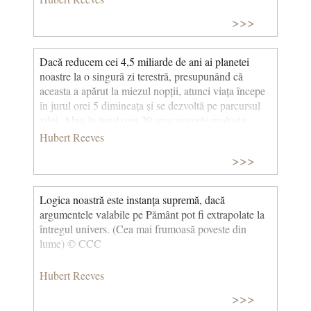
>>>
Dacă reducem cei 4,5 miliarde de ani ai planetei
noastre la o singură zi terestră, presupunând că
aceasta a apărut la miezul nopții, atunci viața începe
în jurul orei 5 dimineața și se dezvoltă pe parcursul
zilei. Abia în jurul orei 20 apar primele moluște.
Apoi, la ora 23, sosesc dinozaurii, care dispar la ora
Hubert Reeves
23:40. Cât despre strămoșii noștri, aceștia ajung în
>>>
sfârșit abia în ultimele 5 minute dinaintea miezului
nopții și își văd creierul dublându-se în dimensiune
abia în ultimul minut. Revoluția Industrială a început
Logica noastră este instanța supremă, dacă
abia acum o sutime de secundă. (Cea mai frumoasă
argumentele valabile pe Pământ pot fi extrapolate la
poveste din lume) © CCC
întregul univers. (Cea mai frumoasă poveste din
lume) © CCC
Hubert Reeves
>>>