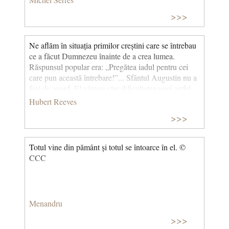
>>>
Ne aflăm în situația primilor creștini care se întrebau
ce a făcut Dumnezeu înainte de a crea lumea.
Răspunsul popular era: „Pregătea iadul pentru cei
care pun această întrebare!”... Sfântul Augustin nu a
fost de acord. El văzuse clar dificultatea unei astfel
de întrebări. Ea presupunea că timpul exista
Hubert Reeves
«înainte» de creație. El a răspuns că creația nu a fost
>>>
doar cea a materiei, ci și cea a timpului!” (Cea mai
frumoasă poveste din lume) © CCC
Totul vine din pământ și totul se întoarce în el. ©
CCC
Menandru
>>>