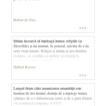
Robert de Niro
>>>
Știința încearcă să înțeleagă lumea; religiile (și
filozofiile) și-au asumat, în general, sarcina de a da
sens vieții umane. Religia și știința se pot ilumina
reciproc, cu condiția ca ambele să rămână în
propriile lor sfere. © CCC
Hubert Reeves
>>>
Lungul drum către umanizarea umanității este
luminat de trei lumini: dorința de a înțelege lumea
(știința), de a o înfrumuseța (arta) și de a ajuta ființele
vii să trăiască (empatia). © CCC