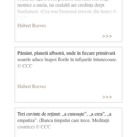
motrice a uneia, iar cealaltă are credința drept
fundament. (Cea mai frumoasă poveste din lume) ©
CCC
Hubert Reeves
>>>
Pământ, planetă albastră, unde în fiecare primăvară
soarele aduce înapoi florile în tufișurile întunecoase.
© CCC
Hubert Reeves
>>>
Trei cuvinte de reținut: „a cunoaște”, „a crea”, „a
empatiza”. (Banca timpului care trece. Meditații
cosmice) © CCC