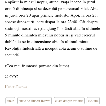
a apărut la miezul nopții, atunci viața începe în jurul
orei 5 dimineața și se dezvoltă pe parcursul zilei. Abia
în jurul orei 20 apar primele moluște. Apoi, la ora 23,
sosesc dinozaurii, care dispar la ora 23:40. Cât despre
strămoșii noștri, aceștia ajung în sfârșit abia în ultimele
5 minute dinaintea miezului nopții și își văd creierul
dublându-se în dimensiune abia în ultimul minut.
Revoluția Industrială a început abia acum o sutime de
secundă.
(Cea mai frumoasă poveste din lume)
© CCC
Hubert Reeves
citate
citate de Hubert Reeves
citate despre evolutie
evolutie