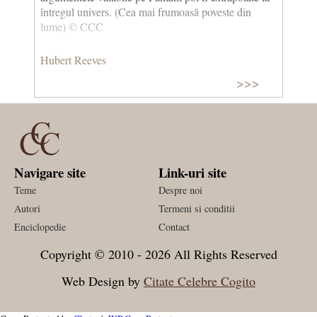
întregul univers. (Cea mai frumoasă poveste din
lume) © CCC
Hubert Reeves
>>>
Navigare site
Link-uri site
Teme
Despre noi
Autori
Termeni si conditii
Enciclopedie
Contact
Copyright © 2010 - 2026 All Rights Reserved
Web Design by
Citate Celebre Cogito