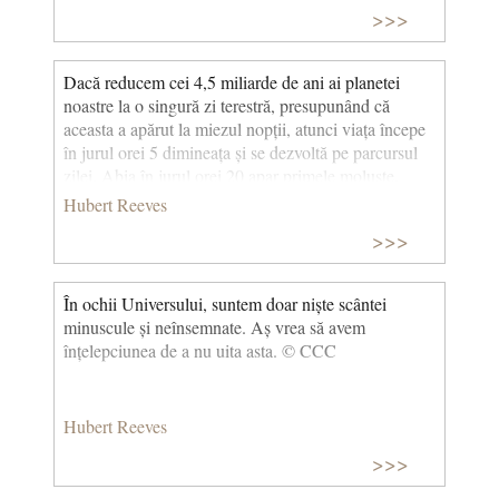
>>>
Dacă reducem cei 4,5 miliarde de ani ai planetei
noastre la o singură zi terestră, presupunând că
aceasta a apărut la miezul nopții, atunci viața începe
în jurul orei 5 dimineața și se dezvoltă pe parcursul
zilei. Abia în jurul orei 20 apar primele moluște.
Apoi, la ora 23, sosesc dinozaurii, care dispar la ora
Hubert Reeves
23:40. Cât despre strămoșii noștri, aceștia ajung în
>>>
sfârșit abia în ultimele 5 minute dinaintea miezului
nopții și își văd creierul dublându-se în dimensiune
abia în ultimul minut. Revoluția Industrială a început
În ochii Universului, suntem doar niște scântei
abia acum o sutime de secundă. (Cea mai frumoasă
minuscule și neînsemnate. Aș vrea să avem
poveste din lume) © CCC
înțelepciunea de a nu uita asta. © CCC
Hubert Reeves
>>>