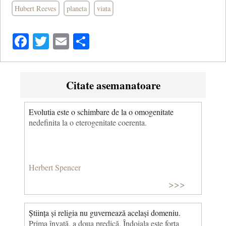
Hubert Reeves
planeta
viata
Facebook
Twitter
Email
Share
Citate asemanatoare
Evolutia este o schimbare de la o omogenitate
nedefinita la o eterogenitate coerenta.
Herbert Spencer
>>>
Știința și religia nu guvernează același domeniu.
Prima învață, a doua predică. Îndoiala este forța