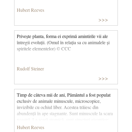
Hubert Reeves
>>>
Privește planta, forma ei exprimă amintirile vii ale
întregii evoluții. (Omul în relația sa cu animalele și
spiritele elementelor) © CCC
Rudolf Steiner
>>>
Timp de câteva mii de ani, Pământul a fost populat
exclusiv de animale minuscule, microscopice,
invizibile cu ochiul liber. Acestea trăiesc din
abundență în ape stagnante. Sunt minuscule la scara
noastră. La scară atomică, sunt structuri gigantice;
numărul de atomi din fiecare se ridică la mii de
Hubert Reeves
miliarde, carbon, azot, oxigen, hidrogen, generați în