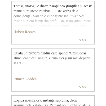
Totuși, analogiile dintre narațiunea științifică și aceste
mituri sunt incontestabile… Este vorba de o
coincidență? Sau de o cunoaștere intuitivă? Noi
înșine suntem făcuți din praful Big Bang-ului. Poate
că purtăm în noi memoria universului? (Cea mai
frumoasă poveste din lume) © CCC
Hubert Reeves
>>>
Există un proverb hindus care spune: 'Creşti doar
atunci când eşti singur'. (Până aici şi nu mai departe)
© CCC
Rumer Godden
>>>
Logica noastră este instanța supremă, dacă
argumentele valabile pe Pământ pot fi extrapolate la