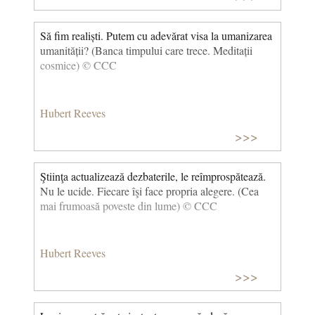
încetează, se va reveni la starea de echilibru. Și vor fi
moarte… (Praf de stele) © CCC
Să fim realiști. Putem cu adevărat visa la umanizarea
umanității? (Banca timpului care trece. Meditații
cosmice) © CCC
Hubert Reeves
>>>
Ştiinţa actualizează dezbaterile, le reîmprospătează.
Nu le ucide. Fiecare îşi face propria alegere. (Cea
mai frumoasă poveste din lume) © CCC
Hubert Reeves
>>>