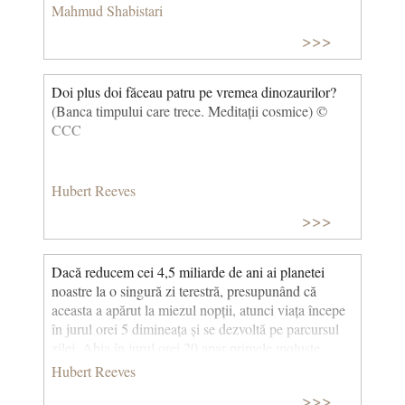
sectă, cu excepția "Adevărului". © CCC
Mahmud Shabistari
>>>
Doi plus doi făceau patru pe vremea dinozaurilor?
(Banca timpului care trece. Meditații cosmice) ©
CCC
Hubert Reeves
>>>
Dacă reducem cei 4,5 miliarde de ani ai planetei
noastre la o singură zi terestră, presupunând că
aceasta a apărut la miezul nopții, atunci viața începe
în jurul orei 5 dimineața și se dezvoltă pe parcursul
zilei. Abia în jurul orei 20 apar primele moluște.
Apoi, la ora 23, sosesc dinozaurii, care dispar la ora
Hubert Reeves
23:40. Cât despre strămoșii noștri, aceștia ajung în
>>>
sfârșit abia în ultimele 5 minute dinaintea miezului