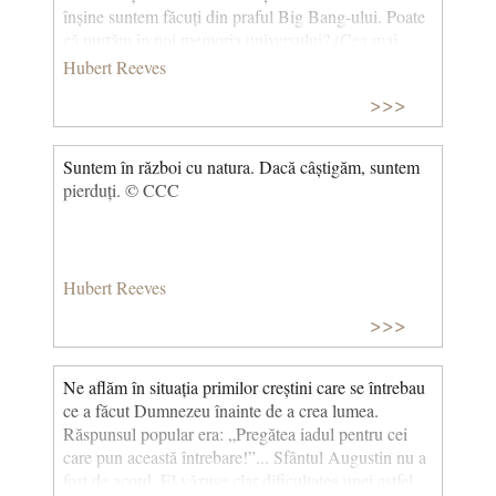
înșine suntem făcuți din praful Big Bang-ului. Poate
că purtăm în noi memoria universului? (Cea mai
frumoasă poveste din lume) © CCC
Hubert Reeves
>>>
Suntem în război cu natura. Dacă câștigăm, suntem
pierduți. © CCC
Hubert Reeves
>>>
Ne aflăm în situația primilor creștini care se întrebau
ce a făcut Dumnezeu înainte de a crea lumea.
Răspunsul popular era: „Pregătea iadul pentru cei
care pun această întrebare!”... Sfântul Augustin nu a
fost de acord. El văzuse clar dificultatea unei astfel