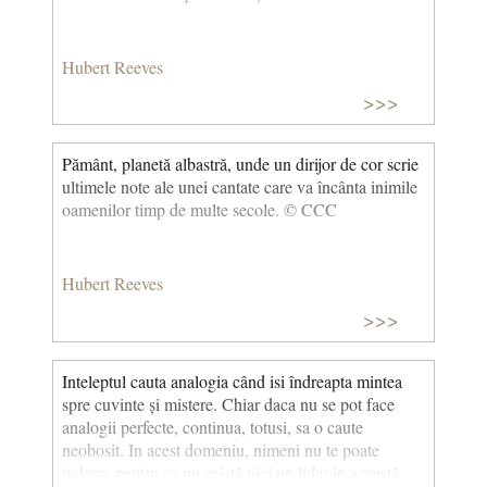
Hubert Reeves
>>>
Pământ, planetă albastră, unde un dirijor de cor scrie
ultimele note ale unei cantate care va încânta inimile
oamenilor timp de multe secole. © CCC
Hubert Reeves
>>>
Inteleptul cauta analogia când isi îndreapta mintea
spre cuvinte și mistere. Chiar daca nu se pot face
analogii perfecte, continua, totusi, sa o caute
neobosit. In acest domeniu, nimeni nu te poate
judeca, pentru ca nu există nici un lider in această