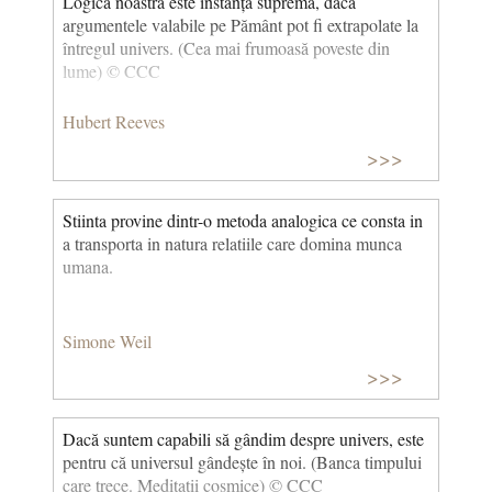
Logica noastră este instanța supremă, dacă
argumentele valabile pe Pământ pot fi extrapolate la
întregul univers. (Cea mai frumoasă poveste din
lume) © CCC
Hubert Reeves
>>>
Stiinta provine dintr-o metoda analogica ce consta in
a transporta in natura relatiile care domina munca
umana.
Simone Weil
>>>
Dacă suntem capabili să gândim despre univers, este
pentru că universul gândește în noi. (Banca timpului
care trece. Meditații cosmice) © CCC