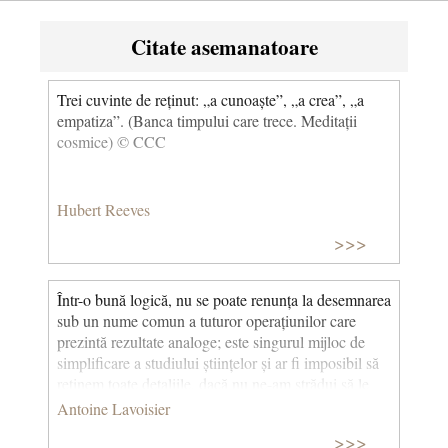
Citate asemanatoare
Trei cuvinte de reținut: „a cunoaște”, „a crea”, „a
empatiza”. (Banca timpului care trece. Meditații
cosmice) © CCC
Hubert Reeves
>>>
Într-o bună logică, nu se poate renunța la desemnarea
sub un nume comun a tuturor operațiunilor care
prezintă rezultate analoge; este singurul mijloc de
simplificare a studiului științelor și ar fi imposibil să
reținem toate detaliile, dacă nu ne-am strădui să le
clasificăm. © CCC
Antoine Lavoisier
>>>