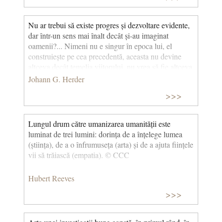
Nu ar trebui să existe progres și dezvoltare evidente,
dar într-un sens mai înalt decât și-au imaginat
oamenii?... Nimeni nu e singur în epoca lui, el
construiește pe cea precedentă, aceasta nu devine
altceva decât temelia viitorului, nu vrea să fie altceva
decât atât - asta este ceea ce ni se spune prin analogia
Johann G. Herder
în natură, grăitorul model exemplar al lui Dumnezeu
>>>
în toate lucrările! Evident, aşa este şi în cazul speciei
umane! © CCC
Lungul drum către umanizarea umanității este
luminat de trei lumini: dorința de a înțelege lumea
(știința), de a o înfrumuseța (arta) și de a ajuta ființele
vii să trăiască (empatia). © CCC
Hubert Reeves
>>>