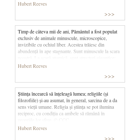
de întrebări. Ea presupunea că timpul exista
Hubert Reeves
«înainte» de creație. El a răspuns că creația nu a fost
>>>
doar cea a materiei, ci și cea a timpului!” (Cea mai
frumoasă poveste din lume) © CCC
Timp de câteva mii de ani, Pământul a fost populat
exclusiv de animale minuscule, microscopice,
invizibile cu ochiul liber. Acestea trăiesc din
abundență în ape stagnante. Sunt minuscule la scara
noastră. La scară atomică, sunt structuri gigantice;
numărul de atomi din fiecare se ridică la mii de
Hubert Reeves
miliarde, carbon, azot, oxigen, hidrogen, generați în
>>>
stele acum moarte. Aceste structuri vii, delicate, sunt
mai mult decât suma moleculelor care le alcătuiesc.
Au dobândit o proprietate care nu există în lumea
Știința încearcă să înțeleagă lumea; religiile (și
nucleonilor și a atomilor: pot muri. Existența lor nu
filozofiile) și-au asumat, în general, sarcina de a da
este asigurată automat de ansamblul forțelor fizice
sens vieții umane. Religia și știința se pot ilumina
care le leagă. Pentru a trăi, ele trebuie să facă schimb
reciproc, cu condiția ca ambele să rămână în
constant de particule cu lumea exterioară. Atomii și
propriile lor sfere. © CCC
fotonii care intră și ies din membranele lor au rolul de
Hubert Reeves
a le menține într-o stare de dezechilibru față de
mediul înconjurător. Când această circulație
>>>