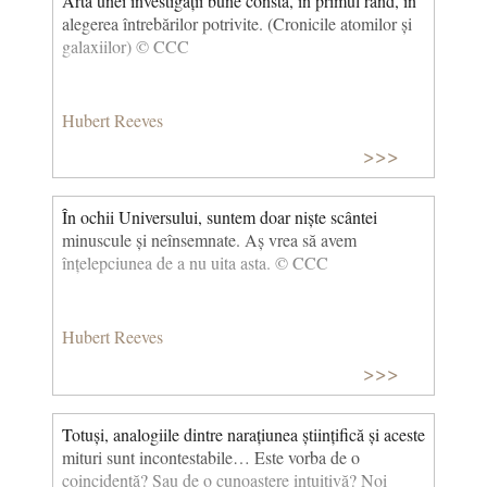
Arta unei investigații bune constă, în primul rând, în
alegerea întrebărilor potrivite. (Cronicile atomilor și
galaxiilor) © CCC
Hubert Reeves
>>>
În ochii Universului, suntem doar niște scântei
minuscule și neînsemnate. Aș vrea să avem
înțelepciunea de a nu uita asta. © CCC
Hubert Reeves
>>>
Totuși, analogiile dintre narațiunea științifică și aceste
mituri sunt incontestabile… Este vorba de o
coincidență? Sau de o cunoaștere intuitivă? Noi