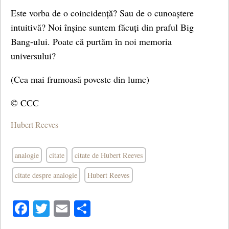
Este vorba de o coincidență? Sau de o cunoaștere
intuitivă? Noi înșine suntem făcuți din praful Big
Bang-ului. Poate că purtăm în noi memoria
universului?
(Cea mai frumoasă poveste din lume)
© CCC
Hubert Reeves
analogie
citate
citate de Hubert Reeves
citate despre analogie
Hubert Reeves
Facebook
Twitter
Email
Share