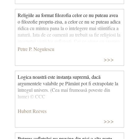
Religiile au format filozofia celor ce nu puteau avea
o filozofie propriu-zisa, a celor ce nu se puteau adica
ridica cu mintea pana la o intelegere mai stiintifica a
naturii. Iata de ce oamenii au trebuit sa fie religiosi la
inceputui vietii lor sufletesti. Cei ce ajung cu vremea
sa-si piarda credintele religioase sunt de regula siliti
Petre P. Negulescu
sa renunte la ele, din cauza ca dezvoltarea lor
>>>
intelectuala ii duce la alte explicari, mai bune, adica,
pentru ei, mai satisfacatoare, a lumii. Dar in lipsa
unor astfel de explicatii, stiintifice sau filozofice, cele
Logica noastră este instanța supremă, dacă
religioase sunt indispensabile si inevitabile. Numai
argumentele valabile pe Pământ pot fi extrapolate la
asa putem intelege universalitatea religiilor.
întregul univers. (Cea mai frumoasă poveste din
lume) © CCC
Hubert Reeves
>>>
Puterea sufletului nu provine din nici o alta parte