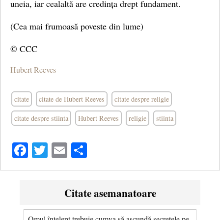
uneia, iar cealaltă are credința drept fundament.
(Cea mai frumoasă poveste din lume)
© CCC
Hubert Reeves
citate
citate de Hubert Reeves
citate despre religie
citate despre stiinta
Hubert Reeves
religie
stiinta
Facebook
Twitter
Email
Share
Citate asemanatoare
Omul înţelept trebuie cumva să ascundă secretele pe