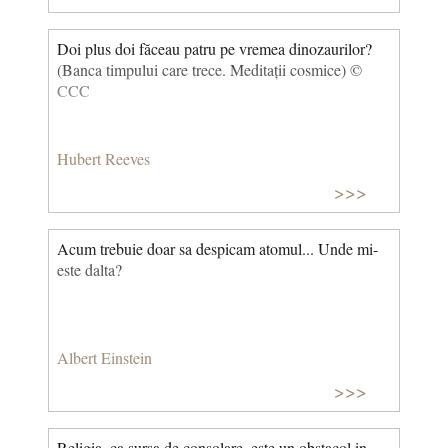
Doi plus doi făceau patru pe vremea dinozaurilor?
(Banca timpului care trece. Meditații cosmice) ©
CCC
Hubert Reeves
>>>
Acum trebuie doar sa despicam atomul... Unde mi-
este dalta?
Albert Einstein
>>>
Religia, ca sursa de consolare, este un obstacol in