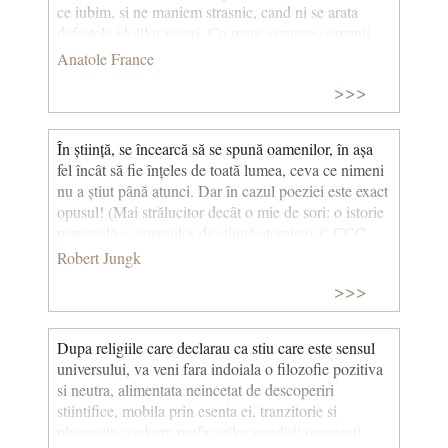
ce iubim, si ne maniem strasnic, cand ni se arata
defectele idolilor nostri. Cu mare greutate oamenii
izbutesc sa puna un pic de spirit critic in cercetarea
Anatole France
convingerilor si a izvoarelor credintei lor. De altfel, e
>>>
si drept ca daca ne-am uita cu lupa la principii n-am
mai crede niciodata.
În știință, se încearcă să se spună oamenilor, în așa
fel încât să fie înțeles de toată lumea, ceva ce nimeni
nu a știut până atunci. Dar în cazul poeziei este exact
opusul! (Mai strălucitor decât o mie de sori: o istorie
personală a oamenilor de știință atomiști) © CCC
Robert Jungk
>>>
Dupa religiile care declarau ca stiu care este sensul
universului, va veni fara indoiala o filozofie pozitiva
si neutra, alimentata neincetat de descoperiri
stiintifice, mobila prin esenta ei, tranzitorie si
plasmuita conform prefacerilor gandirii omenesti.