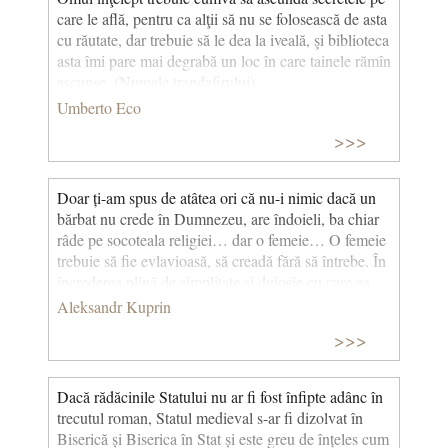
care le află, pentru ca alţii să nu se folosească de asta
cu răutate, dar trebuie să le dea la iveală, şi biblioteca
asta îmi pare mai degrabă un loc în care tainele rămîn
ascunse. (Numele trandafirului)
Umberto Eco
>>>
Doar ți-am spus de atâtea ori că nu-i nimic dacă un
bărbat nu crede în Dumnezeu, are îndoieli, ba chiar
râde pe socoteala religiei… dar o femeie… O femeie
trebuie să fie evlavioasă, să creadă fără să întrebe. În
încrederea plină de simplitate și duioșie cu care ea
cere ocrotirea lui Dumnezeu găsesc totdeauna ceva
Aleksandr Kuprin
mișcător, feminin și frumos. (Olesia, cap. XI)
>>>
Dacă rădăcinile Statului nu ar fi fost înfipte adânc în
trecutul roman, Statul medieval s-ar fi dizolvat în
Biserică și Biserica în Stat și este greu de înțeles cum