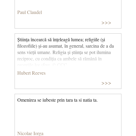
constant de particule cu lumea exterioară. Atomii și
fotonii care intră și ies din membranele lor au rolul de
Paul Claudel
a le menține într-o stare de dezechilibru față de
mediul înconjurător. Când această circulație
>>>
încetează, se va reveni la starea de echilibru. Și vor fi
moarte… (Praf de stele) © CCC
Știința încearcă să înțeleagă lumea; religiile (și
filozofiile) și-au asumat, în general, sarcina de a da
sens vieții umane. Religia și știința se pot ilumina
reciproc, cu condiția ca ambele să rămână în
propriile lor sfere. © CCC
Hubert Reeves
>>>
Omenirea se iubeste prin tara ta si natia ta.
Nicolae Iorga