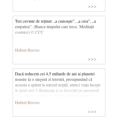
>>>
Trei cuvinte de reținut: „a cunoaște”, „a crea”, „a
empatiza”. (Banca timpului care trece. Meditații
cosmice) © CCC
Hubert Reeves
>>>
Dacă reducem cei 4,5 miliarde de ani ai planetei
noastre la o singură zi terestră, presupunând că
aceasta a apărut la miezul nopții, atunci viața începe
în jurul orei 5 dimineața și se dezvoltă pe parcursul
zilei. Abia în jurul orei 20 apar primele moluște.
Apoi, la ora 23, sosesc dinozaurii, care dispar la ora
Hubert Reeves
23:40. Cât despre strămoșii noștri, aceștia ajung în
>>>
sfârșit abia în ultimele 5 minute dinaintea miezului
nopții și își văd creierul dublându-se în dimensiune