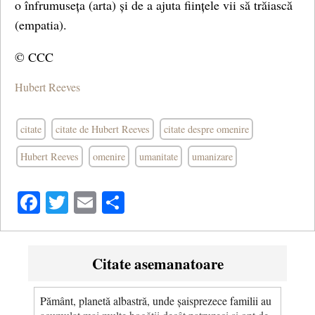
o înfrumuseța (arta) și de a ajuta ființele vii să trăiască
(empatia).
© CCC
Hubert Reeves
citate
citate de Hubert Reeves
citate despre omenire
Hubert Reeves
omenire
umanitate
umanizare
Facebook
Twitter
Email
Share
Citate asemanatoare
Pământ, planetă albastră, unde șaisprezece familii au