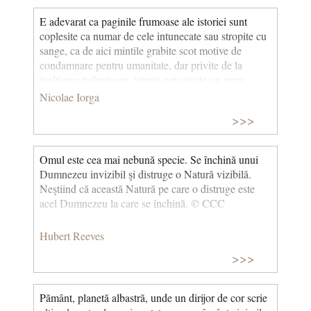
abia în ultimul minut. Revoluția Industrială a început
E adevarat ca paginile frumoase ale istoriei sunt
abia acum o sutime de secundă. (Cea mai frumoasă
coplesite ca numar de cele intunecate sau stropite cu
poveste din lume) © CCC
sange, ca de aici mintile grabite scot motive de
condamnare pentru umanitate, dar privite de la
inaltimea trebuitoare, istoria povesteste un mare
triumf al energiei omenesti, care e oprita adesea in
Nicolae Iorga
loc, care pierde din roadele silintelor sale, dar care-si
>>>
castiga inapoi, prin lupta indaratnica, cuceririle
cotropite un timp de inconstienta barbarului, de
nisipul deserturilor.
Omul este cea mai nebună specie. Se închină unui
Dumnezeu invizibil şi distruge o Natură vizibilă.
Neştiind că această Natură pe care o distruge este
acel Dumnezeu la care se închină. © CCC
Hubert Reeves
>>>
Pământ, planetă albastră, unde un dirijor de cor scrie