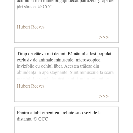
acumulat mai multe bogății decât patruzeci și opt de
țări sărace. © CCC
Hubert Reeves
>>>
Timp de câteva mii de ani, Pământul a fost populat
exclusiv de animale minuscule, microscopice,
invizibile cu ochiul liber. Acestea trăiesc din
abundență în ape stagnante. Sunt minuscule la scara
noastră. La scară atomică, sunt structuri gigantice;
numărul de atomi din fiecare se ridică la mii de
Hubert Reeves
miliarde, carbon, azot, oxigen, hidrogen, generați în
>>>
stele acum moarte. Aceste structuri vii, delicate, sunt
mai mult decât suma moleculelor care le alcătuiesc.
Au dobândit o proprietate care nu există în lumea
Pentru a iubi omenirea, trebuie sa o vezi de la
nucleonilor și a atomilor: pot muri. Existența lor nu
distanta. © CCC
este asigurată automat de ansamblul forțelor fizice
care le leagă. Pentru a trăi, ele trebuie să facă schimb