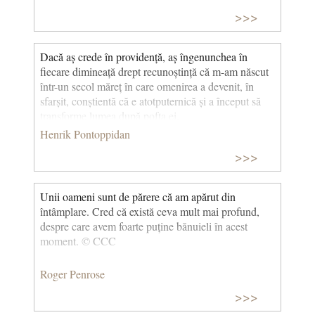
«înainte» de creație. El a răspuns că creația nu a fost
>>>
doar cea a materiei, ci și cea a timpului!” (Cea mai
frumoasă poveste din lume) © CCC
Dacă aș crede în providență, aș îngenunchea în
fiecare dimineață drept recunoștință că m-am născut
într-un secol măreț în care omenirea a devenit, în
sfarșit, conștientă că e atotputernică și a început să
transforme lumea după pofta ei.
Henrik Pontoppidan
>>>
Unii oameni sunt de părere că am apărut din
întâmplare. Cred că există ceva mult mai profund,
despre care avem foarte puține bănuieli în acest
moment. © CCC
Roger Penrose
>>>