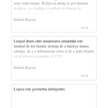
sens vieții umane. Religia și știința se pot ilumina
reciproc, cu condiția ca ambele să rămână în
propriile lor sfere. © CCC
Hubert Reeves
>>>
Lungul drum către umanizarea umanității este
luminat de trei lumini: dorința de a înțelege lumea
(știința), de a o înfrumuseța (arta) și de a ajuta ființele
vii să trăiască (empatia). © CCC
Hubert Reeves
>>>
Logica este geometria inteligentei.