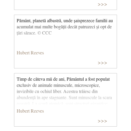
>>>
Pământ, planetă albastră, unde șaisprezece familii au
acumulat mai multe bogății decât patruzeci și opt de
țări sărace. © CCC
Hubert Reeves
>>>
Timp de câteva mii de ani, Pământul a fost populat
exclusiv de animale minuscule, microscopice,
invizibile cu ochiul liber. Acestea trăiesc din
abundență în ape stagnante. Sunt minuscule la scara
noastră. La scară atomică, sunt structuri gigantice;
numărul de atomi din fiecare se ridică la mii de
Hubert Reeves
miliarde, carbon, azot, oxigen, hidrogen, generați în
>>>
stele acum moarte. Aceste structuri vii, delicate, sunt
mai mult decât suma moleculelor care le alcătuiesc.