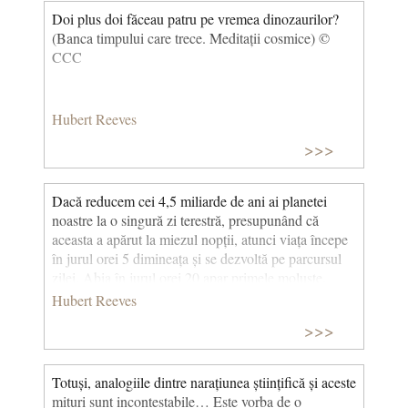
Doi plus doi făceau patru pe vremea dinozaurilor?
(Banca timpului care trece. Meditații cosmice) ©
CCC
Hubert Reeves
>>>
Dacă reducem cei 4,5 miliarde de ani ai planetei
noastre la o singură zi terestră, presupunând că
aceasta a apărut la miezul nopții, atunci viața începe
în jurul orei 5 dimineața și se dezvoltă pe parcursul
zilei. Abia în jurul orei 20 apar primele moluște.
Apoi, la ora 23, sosesc dinozaurii, care dispar la ora
Hubert Reeves
23:40. Cât despre strămoșii noștri, aceștia ajung în
>>>
sfârșit abia în ultimele 5 minute dinaintea miezului
nopții și își văd creierul dublându-se în dimensiune
abia în ultimul minut. Revoluția Industrială a început
Totuși, analogiile dintre narațiunea științifică și aceste
abia acum o sutime de secundă. (Cea mai frumoasă
mituri sunt incontestabile… Este vorba de o