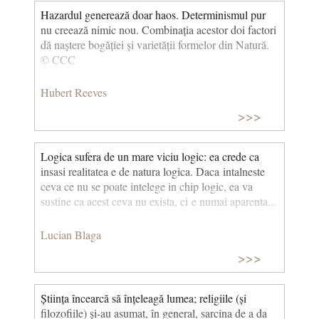
Au dobândit o proprietate care nu există în lumea
Hazardul generează doar haos. Determinismul pur
nucleonilor și a atomilor: pot muri. Existența lor nu
nu creează nimic nou. Combinația acestor doi factori
este asigurată automat de ansamblul forțelor fizice
dă naștere bogăției și varietății formelor din Natură.
care le leagă. Pentru a trăi, ele trebuie să facă schimb
© CCC
constant de particule cu lumea exterioară. Atomii și
fotonii care intră și ies din membranele lor au rolul de
Hubert Reeves
a le menține într-o stare de dezechilibru față de
mediul înconjurător. Când această circulație
>>>
încetează, se va reveni la starea de echilibru. Și vor fi
moarte… (Praf de stele) © CCC
Logica sufera de un mare viciu logic: ea crede ca
insasi realitatea e de natura logica. Daca intalneste
ceva ce nu se poate intelege in chip logic, ea va
sustine ca acest ceva nu exista, ci e numai aparenta...
Lucian Blaga
>>>
Știința încearcă să înțeleagă lumea; religiile (și
filozofiile) și-au asumat, în general, sarcina de a da