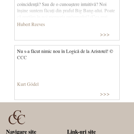
poveste din lume) © CCC
coincidență? Sau de o cunoaștere intuitivă? Noi
înșine suntem făcuți din praful Big Bang-ului. Poate
că purtăm în noi memoria universului? (Cea mai
frumoasă poveste din lume) © CCC
Hubert Reeves
>>>
Nu s-a făcut nimic nou în Logică de la Aristotel! ©
CCC
Kurt Gödel
>>>
Navigare site
Link-uri site