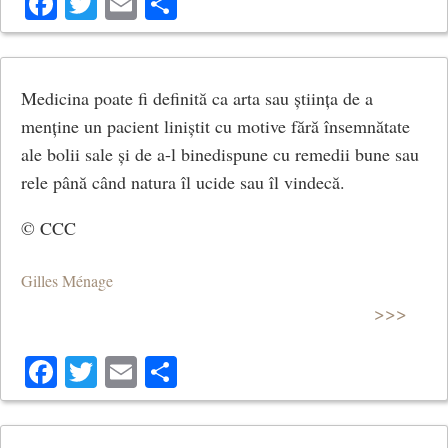
Facebook
Twitter
Email
Share
Medicina poate fi definită ca arta sau știința de a
menține un pacient liniștit cu motive fără însemnătate
ale bolii sale și de a-l binedispune cu remedii bune sau
rele până când natura îl ucide sau îl vindecă.
© CCC
Gilles Ménage
>>>
Facebook
Twitter
Email
Share