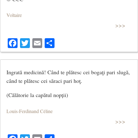
Voltaire
>>>
Facebook
Twitter
Email
Share
Ingrată medicină! Când te plătesc cei bogaţi pari slugă,
când te plătesc cei săraci pari hoţ.
(Călătorie la capătul nopții)
Louis-Ferdinand Céline
>>>