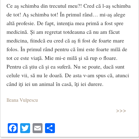
Ce aș schimba din trecutul meu?! Cred că l-aș schimba
de tot! Aș schimba tot! În primul rând… mi-aș alege
altă profesie. De fapt, intenția mea primă a fost spre
medicină. Și am regretat totdeauna că nu am făcut
medicina, fiindcă eu cred că aș fi fost de foarte mare
folos. În primul rând pentru că îmi este foarte milă de
tot ce este viață. Mie mi-e milă și să rup o floare.
Pentru că știu că și ea suferă. Nu se poate, dacă sunt
celule vii, să nu le doară. De asta v-am spus că, atunci
când iți iei un animal în casă, îți iei durere.
Ileana Vulpescu
>>>
Facebook
Twitter
Email
Share