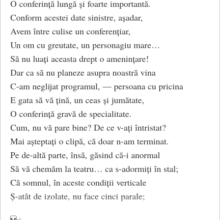
O conferință lungă și foarte importantă.
Conform acestei date sinistre, așadar,
Avem între culise un conferențiar,
Un om cu greutate, un personagiu mare…
Să nu luați aceasta drept o amenințare!
Dar ca să nu planeze asupra noastră vina
C-am neglijat programul, — persoana cu pricina
E gata să vă țină, un ceas și jumătate,
O conferință gravă de specialitate.
Cum, nu vă pare bine? De ce v-ați întristat?
Mai așteptați o clipă, că doar n-am terminat.
Pe de-altă parte, însă, găsind că-i anormal
Să vă chemăm la teatru… ca s-adormiți în stal;
Că somnul, în aceste condiții verticale
Ș-atât de izolate, nu face cinci parale;
Că nimene nu poate pretinde nimănui