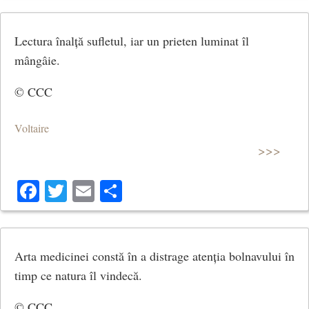
Lectura înalță sufletul, iar un prieten luminat îl
mângâie.
© CCC
Voltaire
>>>
Facebook
Twitter
Email
Share
Arta medicinei constă în a distrage atenția bolnavului în
timp ce natura îl vindecă.
© CCC