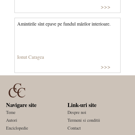
>>>
Amintirile sînt epave pe fundul mărilor interioare.
Ionut Caragea
>>>
Navigare site
Link-uri site
Teme
Despre noi
Autori
Termeni si conditii
Enciclopedie
Contact