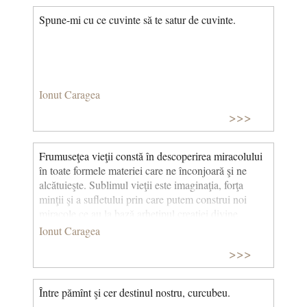
Spune-mi cu ce cuvinte să te satur de cuvinte.
Ionut Caragea
>>>
Frumuseţea vieţii constă în descoperirea miracolului
în toate formele materiei care ne înconjoară şi ne
alcătuieşte. Sublimul vieţii este imaginaţia, forţa
minţii şi a sufletului prin care putem construi noi
miracole ce au la bază arhetipul creaţiei divine.
Ionut Caragea
>>>
Între pămînt şi cer destinul nostru, curcubeu.