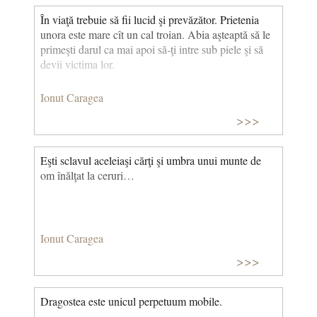
În viaţă trebuie să fii lucid şi prevăzător. Prietenia
unora este mare cît un cal troian. Abia aşteaptă să le
primeşti darul ca mai apoi să‑ţi intre sub piele şi să
devii victima lor.
Ionut Caragea
>>>
Eşti sclavul aceleiaşi cărţi şi umbra unui munte de
om înălţat la ceruri…
Ionut Caragea
>>>
Dragostea este unicul perpetuum mobile.