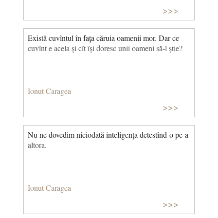
>>>
Există cuvîntul în faţa căruia oamenii mor. Dar ce
cuvînt e acela şi cît îşi doresc unii oameni să-l ştie?
Ionut Caragea
>>>
Nu ne dovedim niciodată inteligenţa detestînd‑o pe‑a
altora.
Ionut Caragea
>>>