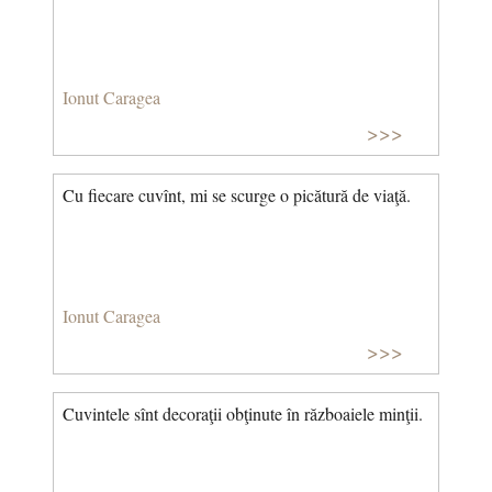
Ionut Caragea
>>>
Cu fiecare cuvînt, mi se scurge o picătură de viaţă.
Ionut Caragea
>>>
Cuvintele sînt decoraţii obţinute în războaiele minţii.