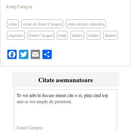
Ionuţ Caragea
citate
citate de Ionut Caragea
citate despre clepsidra
clepsidra
Ionut Caragea
timp
umbra
umbre
zbatere
Facebook
Twitter
Email
Share
Citate asemanatoare
Te voi iubi în fiecare minut cîte o zi, pînă cînd toţi
anii se vor umple de preistorii.
Ionut Caragea