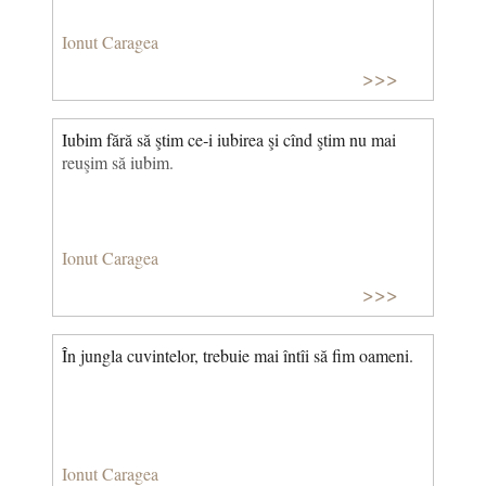
Ionut Caragea
>>>
Iubim fără să ştim ce‑i iubirea şi cînd ştim nu mai
reuşim să iubim.
Ionut Caragea
>>>
În jungla cuvintelor, trebuie mai întîi să fim oameni.
Ionut Caragea