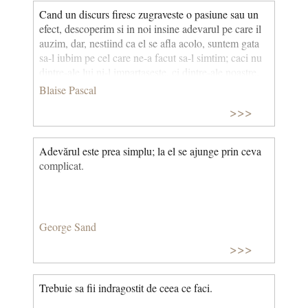
Cand un discurs firesc zugraveste o pasiune sau un
efect, descoperim si in noi insine adevarul pe care il
auzim, dar, nestiind ca el se afla acolo, suntem gata
sa-l iubim pe cel care ne-a facut sa-l simtim; caci nu
dintre-ale lui ni-l impartaseste, ci dintre-ale noastre.
Binele pe care ni-l face ne indeamna sa-l iubim, in
Blaise Pascal
afara de faptul ca inima este inclinata sa-
>>>
l indrageasca tocmai pentru aceasta comuniune a
intelegerii.
Adevărul este prea simplu; la el se ajunge prin ceva
complicat.
George Sand
>>>
Trebuie sa fii indragostit de ceea ce faci.