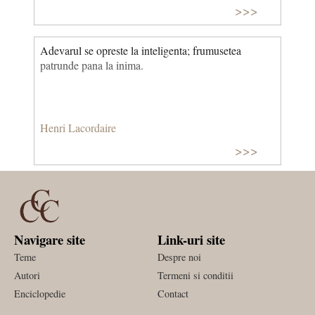
>>>
interzice sa fim ceea ce suntem in numele propriilor
sale principii…; trebuie sa avem libertatea de a gresi,
cu conditia ca adevarul sa se bucure si el de o
Adevarul se opreste la inteligenta; frumusetea
libertate asemanatoare; adevarul va birui intotdeauna
patrunde pana la inima.
la momentul oportun.
Henri Lacordaire
>>>
Navigare site
Link-uri site
Teme
Despre noi
Autori
Termeni si conditii
Enciclopedie
Contact