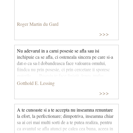
Roger Martin du Gard
>>>
Nu adevarul in a carui posesie se afla sau isi
inchipuie ca se afla, ci osteneala sincera pe care si-a
dat-o ca sa-l dobandeasca face valoarea omului,
fiindca nu prin posesie, ci prin cercetare ii sporesc
puterile . . . Posesia te face linistit, lenes, trufas.
Gotthold E. Lessing
>>>
A te cunoaste si a te accepta nu inseamna renuntare
la efort, la perfectionare; dimpotriva, inseamna chiar
sa ai cei mai multi sorti de a te putea realiza, pentru
ca avantul se afla atunci pe calea cea buna, aceea in