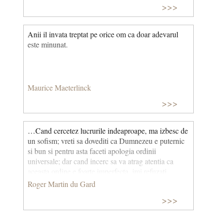
>>>
Anii il invata treptat pe orice om ca doar adevarul
este minunat.
Maurice Maeterlinck
>>>
…Cand cercetez lucrurile indeaproape, ma izbesc de
un sofism; vreti sa dovediti ca Dumnezeu e puternic
si bun si pentru asta faceti apologia ordinii
universale; dar cand incerc sa va atrag atentia ca
aceasta ordine e foarte imperfecta, imi refuzati
dreptul de a discuta problema universului, tocmai
Roger Martin du Gard
fiindca este opera lui Dumnezeu…Asa se face ca nu
>>>
mi s-a ingaduit sa impac cele doua afirmatii: pe de o
parte, ca Dumnezeu este culmea perfectiunii, si pe de