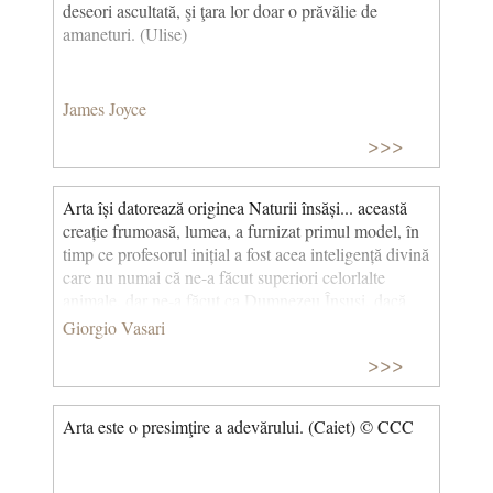
deseori ascultată, şi ţara lor doar o prăvălie de
amaneturi. (Ulise)
James Joyce
>>>
Arta își datorează originea Naturii însăși... această
creație frumoasă, lumea, a furnizat primul model, în
timp ce profesorul inițial a fost acea inteligență divină
care nu numai că ne-a făcut superiori celorlalte
animale, dar ne-a făcut ca Dumnezeu Însuși, dacă
îmi pot îngădui să spun. © CCC
Giorgio Vasari
>>>
Arta este o presimţire a adevărului. (Caiet) © CCC