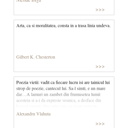
>>>
Arta, ca si moralitatea, consta in a trasa linia undeva.
Gilbert K. Chesterton
>>>
Poezia vietii: vadit ca fiecare lucru isi are tainicul lui
strop de poezie, cantecul lui. Sa-l simti, e un mare
dar…A lamuri un zambet din frumusetea lumii
acesteia si a-i da expresie vesnica, a desface din
haosul vremii clipa prin care se poate privi in
eternitate, nu e a spori cu aceasta lumina, farmecul,
Alexandru Vlahuta
puterile vietii omenesti?
>>>