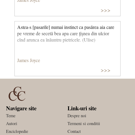
>>>
Astea-s [pasarile] numai instinct ca pasărea aia care
pe vreme de secetă bea apa care ţîşnea din ulcior
cînd arunca ea înăuntru pietricele. (Ulise)
James Joyce
>>>
Navigare site
Link-uri site
Teme
Despre noi
Autori
Termeni si conditii
Enciclopedie
Contact