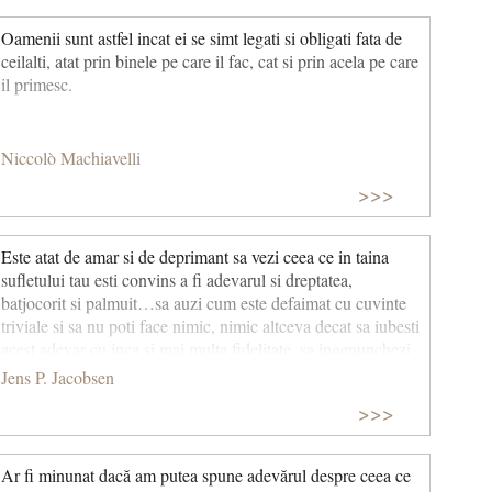
Oamenii sunt astfel incat ei se simt legati si obligati fata de
ceilalti, atat prin binele pe care il fac, cat si prin acela pe care
il primesc.
Niccolò Machiavelli
>>>
Este atat de amar si de deprimant sa vezi ceea ce in taina
sufletului tau esti convins a fi adevarul si dreptatea,
batjocorit si palmuit…sa auzi cum este defaimat cu cuvinte
triviale si sa nu poti face nimic, nimic altceva decat sa iubesti
acest adevar cu inca si mai multa fidelitate, sa ingenunchezi
cu inca si mai multa veneratie in fata lui.
Jens P. Jacobsen
>>>
Ar fi minunat dacă am putea spune adevărul despre ceea ce