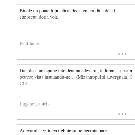
Binele nu poate fi practicat decat cu conditia de a fi
cunoscut, dorit, voit.
Paul Janet
>>>
Dar, daca am spune intotdeauna adevarul, in lume… ne-am
petrece viata insultandu-ne… (Mizantropul și auvergnata) ©
CCC
Eugène Labiche
>>>
Adevarul si virtutea trebuie sa fie necrutatoare.