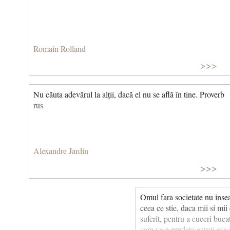
Romain Rolland
>>>
Nu căuta adevărul la alții, dacă el nu se află în tine. Proverb
rus
Alexandre Jardin
>>>
Omul fara societate nu insea
ceea ce stie, daca mii si mii
suferit, pentru a cuceri buca
care va e predata astazi asa 