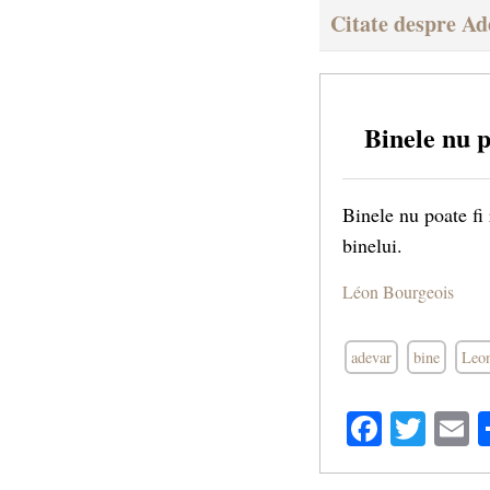
Citate despre Ad
Binele nu p
Binele nu poate fi 
binelui.
Léon Bourgeois
adevar
bine
Leo
Facebo
Twit
E