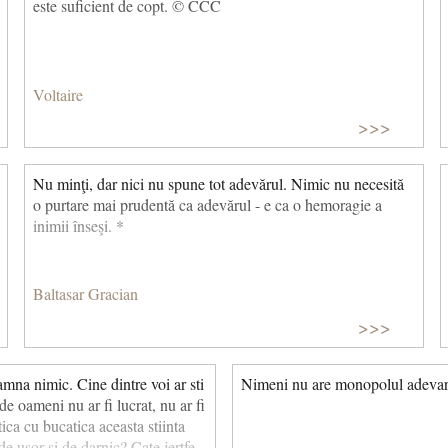
este suficient de copt. © CCC
Voltaire
>>>
Nu minţi, dar nici nu spune tot adevărul. Nimic nu necesită
o purtare mai prudentă ca adevărul - e ca o hemoragie a
inimii înseşi. *
Baltasar Gracian
>>>
mna nimic. Cine dintre voi ar sti
Nimeni nu are monopolul adevarul
 de oameni nu ar fi lucrat, nu ar fi
tica cu bucatica aceasta stiinta
de usor si de darnic? Cate jertfe,