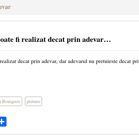
evar
oate fi realizat decat prin adevar…
realizat decat prin adevar, dar adevarul nu pretuieste decat pri
n Bourgeois
pretuire
ok
ter
mail
Share