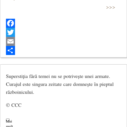
>>>
Facebook
Twitter
Email
Share
Superstiția fără temei nu se potrivește unei armate.
Curajul este singura zeitate care domnește în pieptul
războinicului.
© CCC