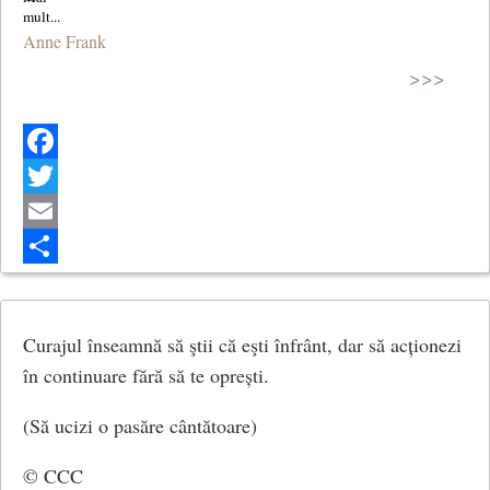
Anne Frank
>>>
Facebook
Twitter
Email
Share
Curajul înseamnă să ştii că eşti înfrânt, dar să acționezi
în continuare fără să te oprești.
(Să ucizi o pasăre cântătoare)
© CCC