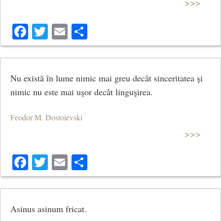
>>>
Facebook
Twitter
Email
Share
Nu există în lume nimic mai greu decât sinceritatea şi
nimic nu este mai uşor decât linguşirea.
Feodor M. Dostoievski
>>>
Facebook
Twitter
Email
Share
Asinus asinum fricat.