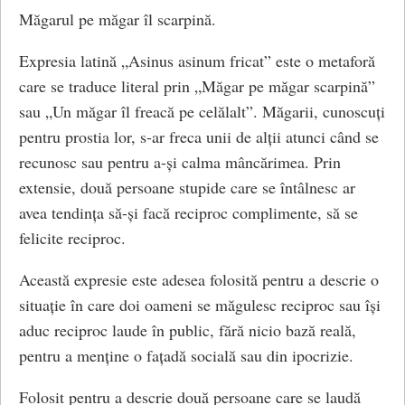
Măgarul pe măgar îl scarpină.
Expresia latină „Asinus asinum fricat” este o metaforă
care se traduce literal prin „Măgar pe măgar scarpină”
sau „Un măgar îl freacă pe celălalt”. Măgarii, cunoscuți
pentru prostia lor, s-ar freca unii de alții atunci când se
recunosc sau pentru a-și calma mâncărimea. Prin
extensie, două persoane stupide care se întâlnesc ar
avea tendința să-și facă reciproc complimente, să se
felicite reciproc.
Această expresie este adesea folosită pentru a descrie o
situație în care doi oameni se măgulesc reciproc sau își
aduc reciproc laude în public, fără nicio bază reală,
pentru a menține o fațadă socială sau din ipocrizie.
Folosit pentru a descrie două persoane care se laudă