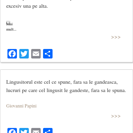
excesiv una pe alta.
Oamenii vanitoși se lingușesc reciproc în privința
calităților pe care nu le posedă.
>>>
Facebook
Twitter
Email
Share
Lingusitorul este cel ce spune, fara sa le gandeasca,
lucruri pe care cel lingusit le gandeste, fara sa le spuna.
Giovanni Papini
>>>
Facebook
Twitter
Email
Share