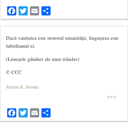
Facebook
Twitter
Email
Share
Dacă vanitatea este motorul umanității, lingușirea este
lubrifiantul ei.
(Leneșele gânduri ale unui trândav)
© CCC
Jerome K. Jerome
>>>
Facebook
Twitter
Email
Share