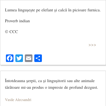
Lumea lingușește pe elefant și calcă în picioare furnica.
Proverb indian
© CCC
>>>
Facebook
Twitter
Email
Share
Întotdeauna șerpii, ca și lingușitorii sau alte animale
târâtoare mi-au produs o impresie de profund dezgust.
Vasile Alecsandri