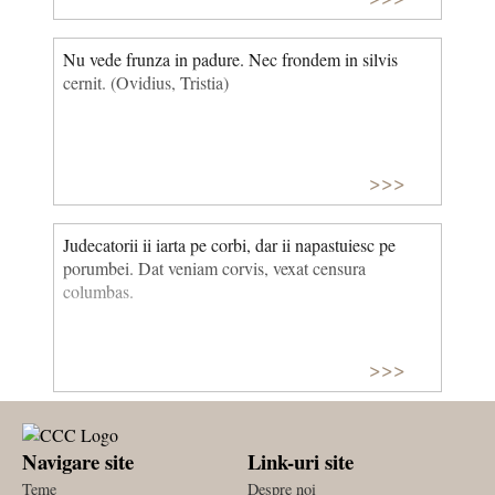
Nu vede frunza in padure. Nec frondem in silvis
cernit. (Ovidius, Tristia)
>>>
Judecatorii ii iarta pe corbi, dar ii napastuiesc pe
porumbei. Dat veniam corvis, vexat censura
columbas.
>>>
Navigare site
Link-uri site
Teme
Despre noi