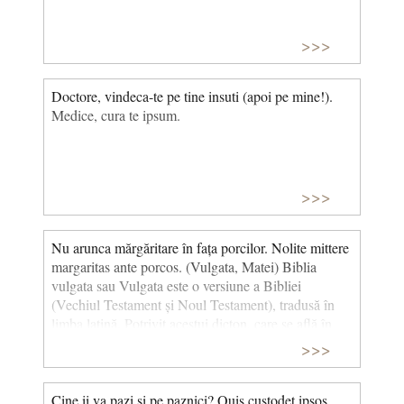
>>>
Doctore, vindeca-te pe tine insuti (apoi pe mine!).
Medice, cura te ipsum.
>>>
Nu arunca mărgăritare în fața porcilor. Nolite mittere
margaritas ante porcos. (Vulgata, Matei) Biblia
vulgata sau Vulgata este o versiune a Bibliei
(Vechiul Testament și Noul Testament), tradusă în
limba latină. Potrivit acestui dicton, care se află în
Noul Testament, în Evanghelia după Matei, este
>>>
inutil să oferi lucruri de preţ celor ce nu ştiu să le
aprecieze.
Cine ii va pazi si pe paznici? Quis custodet ipsos