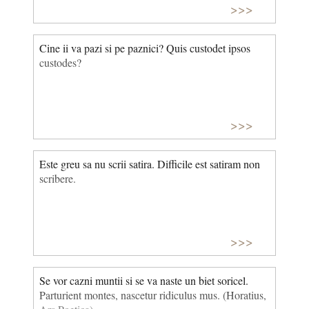
Noul Testament, în Evanghelia după Matei, este
>>>
inutil să oferi lucruri de preţ celor ce nu ştiu să le
aprecieze.
Cine ii va pazi si pe paznici? Quis custodet ipsos
custodes?
>>>
Este greu sa nu scrii satira. Difficile est satiram non
scribere.
>>>
Se vor cazni muntii si se va naste un biet soricel.
Parturient montes, nascetur ridiculus mus. (Horatius,