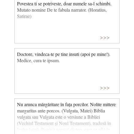
Povestea ti se potriveste, doar numele sa-l schimbi.
Mutato nomine De te fabula narrator. (Horatius,
Satirae)
>>>
Doctore, vindeca-te pe tine insuti (apoi pe mine!).
Medice, cura te ipsum.
>>>
Nu arunca mărgăritare în fața porcilor. Nolite mittere
margaritas ante porcos. (Vulgata, Matei) Biblia
vulgata sau Vulgata este o versiune a Bibliei
(Vechiul Testament și Noul Testament), tradusă în
limba latină. Potrivit acestui dicton, care se află în