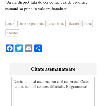
*Arata dispret fata de cei ce fac caz de eruditie,
cautand sa puna in valoare banalitati.
citate
citate despre ironie
citate latine
fleacuri
ironie
obositor
Facebook
Twitter
Email
Share
Citate asemanatoare
Nimic nu-i mai urat decat un chel cu peruca. Calvo
turpius est nihil comato. (Martialis, Epigrammata)