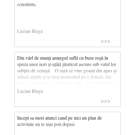
constiinta.
Lucian Blaga
>>>
Din vârf de munţi amurgul suflă cu buze roşii în
spuza unor nori şi-ațâță jăraticul ascuns sub valul lor
subţire de cenuşă. O rază ce vine goană din apus şi-
adună aripile şi se lasă tremurând pe-o frunză: dar
prea e grea povara - şi frunza cade. O, sufletul! Să
mi-l ascund mai bine-n piept şi mai adânc, să nu-l
Lucian Blaga
ajungă nici o rază de lumină: s-ar prăbuşi. E
>>>
toamnă. (Amurg de toamnă)
Incepi sa mori atunci cand pe nici un plan de
activitate nu te mai poti depasi.