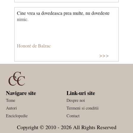
Cine vrea sa dovedeasca prea multe, nu dovedeste
nimic.
Honoré de Balzac
>>>
Navigare site
Link-uri site
Teme
Despre noi
Autori
Termeni si conditii
Enciclopedie
Contact
Copyright © 2010 - 2026 All Rights Reserved