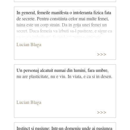
In general, femeile manifesta o intoleranta fizica fata
de secrete. Pentru constiinta celor mai multe femei,
taina este un corp strain. Da in grija unei femei un
secret. Daca femeia va izbuti sa-l pastreze, e sigur ca
ea se va imbolnavi, facand cel putin o urticarie.
Lucian Blaga
>>>
Un personaj alcatuit numai din lumini, fara umbre,
nu are plasticitate, nu e viu. In viata, e ca si in desen.
Lucian Blaga
>>>
Instinct si pasiune: Intr-un domeniu unde ai pasiunea