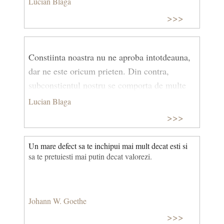
Lucian Blaga
>>>
Constiinta noastra nu ne aproba intotdeauna,
dar ne este oricum prieten. Din contra,
subconstientul nostru se comporta de multe
ori ca si cum ar avea un tratat de alianta cu
Lucian Blaga
adversarii nostri.
>>>
Un mare defect sa te inchipui mai mult decat esti si
sa te pretuiesti mai putin decat valorezi.
Johann W. Goethe
>>>