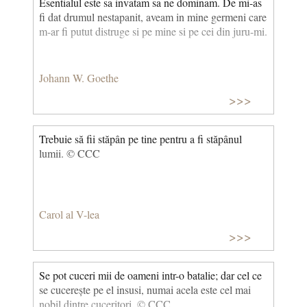
Esentialul este sa invatam sa ne dominam. De mi-as
fi dat drumul nestapanit, aveam in mine germeni care
m-ar fi putut distruge si pe mine si pe cei din juru-mi.
Johann W. Goethe
>>>
Trebuie să fii stăpân pe tine pentru a fi stăpânul
lumii. © CCC
Carol al V-lea
>>>
Se pot cuceri mii de oameni intr-o batalie; dar cel ce
se cucerește pe el insusi, numai acela este cel mai
nobil dintre cuceritori. © CCC