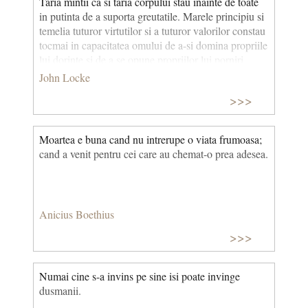
Taria mintii ca si taria corpului stau inainte de toate
in putinta de a suporta greutatile. Marele principiu si
temelia tuturor virtutilor si a tuturor valorilor constau
tocmai in capacitatea omului de a-si domina propriile
lui dorinte si de a se opune propriilor lui porniri,
pentru a urma numai ceea ce mintea ii spune ca este
John Locke
mai bun, chiar atunci cand dorintele sale l-ar indrepta
>>>
pe alte cai.
Moartea e buna cand nu intrerupe o viata frumoasa;
cand a venit pentru cei care au chemat-o prea adesea.
Anicius Boethius
>>>
Numai cine s-a invins pe sine isi poate invinge
dusmanii.