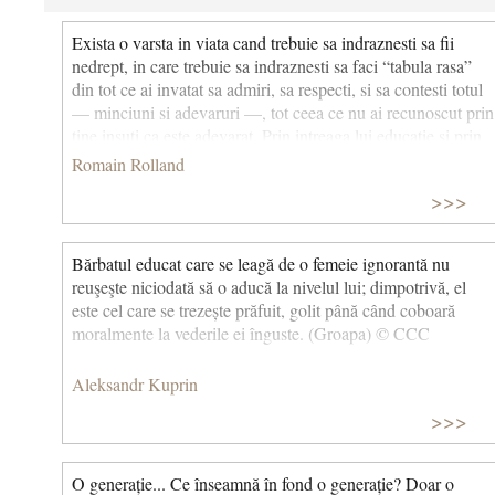
Exista o varsta in viata cand trebuie sa indraznesti sa fii
nedrept, in care trebuie sa indraznesti sa faci “tabula rasa”
din tot ce ai invatat sa admiri, sa respecti, si sa contesti totul
— minciuni si adevaruri —, tot ceea ce nu ai recunoscut prin
tine insuti ca este adevarat. Prin intreaga lui educatie si prin
tot ceea ce vede si aude in juru-i, copilul absoarbe un atat de
Romain Rolland
mare numar de min­ciuni si de prostii amestecate cu
>>>
adevarurile esentiale ale vietii, incat cea dintai datorie a
adolescentului, care vrea sa fie un om sanatos, este sa le dea
pe toate afara.
Bărbatul educat care se leagă de o femeie ignorantă nu
reuşeşte niciodată să o aducă la nivelul lui; dimpotrivă, el
este cel care se trezește prăfuit, golit până când coboară
moralmente la vederile ei înguste. (Groapa) © CCC
Aleksandr Kuprin
>>>
O generație... Ce înseamnă în fond o generație? Doar o