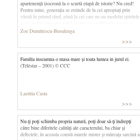
apartenență izocronă la o scurtă etapă de istorie? Nu cred!
Pentru mine, generația se extinde de la cei apropiați prin
vârstă în primul rând, până la cei care ne-au modelat spiritele
şi ne-au fost aproape, până la întreaga ambianță care ne-a
înconjurat, la atmosfera vremii în care ne-am desfăşurat şi pe
Zoe Dumitrescu-Busulenga
care am reprezentat-o. Mă gândesc la generația de
>>>
universitari din care am făcut parte, legată de o formație
comună foarte solidă, în spiritul respectului față de valori, cu
conştiința misiunii de a le transmite celor de după noi.
Familia inseamna o masa mare și toata lumea in jurul ei.
(Téléstar – 2001) © CCC
Laetitia Casta
>>>
Nu-ţi poţi schimba propria natură, poţi doar să-ţi îndrepţi
către bine diferitele calităţi ale caracterului, ba chiar şi
defectele; în aceasta constă marele mister şi măreaţa sarcină a