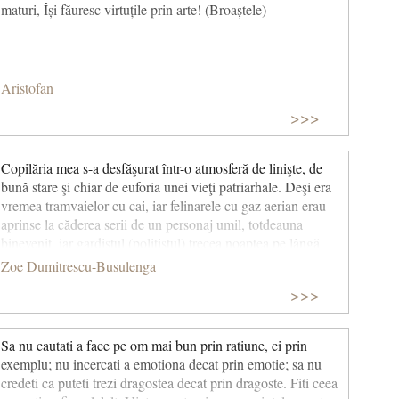
maturi, Își făuresc virtuțile prin arte! (Broaștele)
Aristofan
>>>
Copilăria mea s-a desfăşurat într-o atmosferă de linişte, de
bună stare şi chiar de euforia unei vieţi patriarhale. Deşi era
vremea tramvaielor cu cai, iar felinarele cu gaz aerian erau
aprinse la căderea serii de un personaj umil, totdeauna
binevenit, iar gardistul (poliţistul) trecea noaptea pe lângă
case şi fluiera ca să ne dea de veste că totul este în ordine,
Zoe Dumitrescu-Busulenga
mă simţeam foarte în largul meu. (Convorbiri în cumpănă de
>>>
Alexandru Deșliu)
Sa nu cautati a face pe om mai bun prin ratiune, ci prin
exemplu; nu incercati a emotiona decat prin emotie; sa nu
credeti ca puteti trezi dragostea decat prin dragoste. Fiti ceea