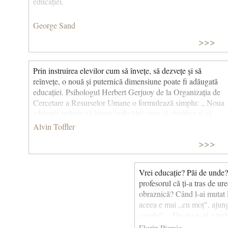
educaţiei.
George Sand
>>>
Prin instruirea elevilor cum să învețe, să dezvețe și să
reînvețe, o nouă și puternică dimensiune poate fi adăugată
educației. Psihologul Herbert Gerjuoy de la Organizația de
Cercetare a Resurselor Umane o formulează simplu: „ Noua
educație trebuie să învețe individul cum să clasifice și să
reclasifice informațiile, cum să le evalueze veridicitatea, cum
Alvin Toffler
să schimbe categoriile atunci când este necesar, cum să
>>>
treacă de la concret la abstract și invers, cum să privească
problemele dintr-o nouă direcție — cum să învețe singur.
Analfabetul de mâine nu va fi omul care nu știe să citească,
Vrei educație? Păi de unde?
ci va fi omul care nu a învățat să învețe.” (Puterea în mișcare,
profesorul că ți-a tras de ur
1990) © CCC
obraznică? Când l-ai mutat 
aceea e mai ,,cu moț", ajungâ
școala?.... De-aia n-ai o țar
bască de lege, de țară (pe ca
Florin Piersic