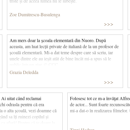
triste şi de aceea lumea nu le iubeşte.
Zoe Dumitrescu-Busulenga
>>>
Am mers doar la școala elementară din Nuoro. După
aceasta, am luat lecții private de italiană de la un profesor de
școală elementară. Mi-a dat teme despre care să scriu, iar
unele dintre ele au ieșit atât de bine încât mi-a spus să le
public într-un ziar. © CCC
Grazia Deledda
>>>
 Ai uitat când reclamai
Folosesc tot ce m-a învăţat Alfr
echi odrasla pentru că era
de actor... Sunt foarte recunoscă
la o alta școală, vezi doamne că
mi-a dat-o în realizarea filmelo
nd sa îți ruinezi copilul și
ă ca afară! Pentru că te doare la
re o înjuri pe unde te duci),
Tippi Hedren