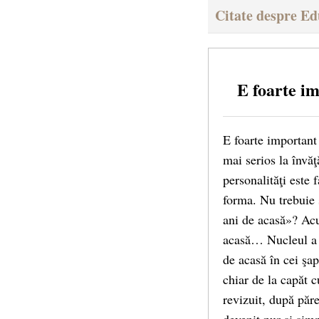
Citate despre Ed
E foarte i
E foarte important
mai serios la învăţ
personalităţi este 
forma. Nu trebuie 
ani de acasă»? Ac
acasă… Nucleul a f
de acasă în cei şap
chiar de la capăt c
revizuit, după păr