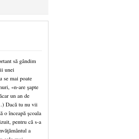
ortant să gândim
ii unei
nu se mai poate
uri, «n-are şapte
ăcar un an de
…) Dacă tu nu vii
 să o înceapă şcoala
izuit, pentru că s-a
Învăţământul a