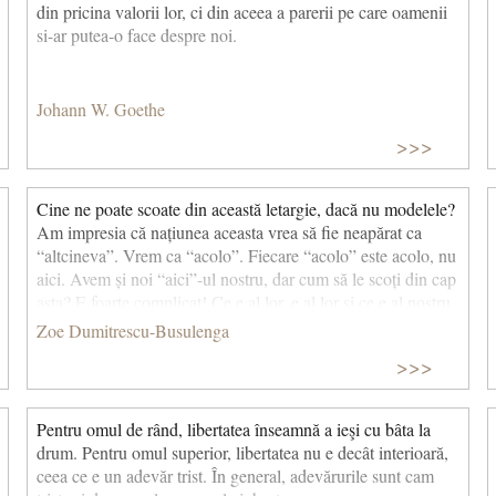
din pricina valorii lor, ci din aceea a parerii pe care oamenii
si-ar putea-o face despre noi.
Johann W. Goethe
>>>
Cine ne poate scoate din această letargie, dacă nu modelele?
Am impresia că națiunea aceasta vrea să fie neapărat ca
“altcineva”. Vrem ca “acolo”. Fiecare “acolo” este acolo, nu
aici. Avem și noi “aici”-ul nostru, dar cum să le scoți din cap
asta? E foarte complicat! Ce e al lor, e al lor și ce e al nostru
e al nostru. Noi abolim trecutul, abolim rădăcinile. Procesul
Zoe Dumitrescu-Busulenga
este foarte insidios și poate prinde. Văd ceva la vecin și
>>>
vreau să fiu ca el. Dar eu am trecutul meu, am determinările
mele interioare și nu pot să fiu ca el, pentru că el are alte
motivații, alte condiționări. Niște oameni foarte cultivați și
Pentru omul de rând, libertatea înseamnă a ieşi cu bâta la
neimplicați politic ar putea face aceasta. E foarte greu însă!
drum. Pentru omul superior, libertatea nu e decât interioară,
ceea ce e un adevăr trist. În general, adevărurile sunt cam