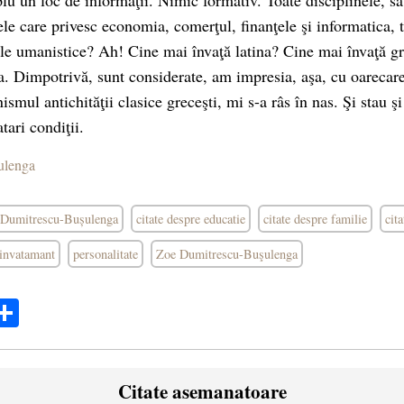
plu un loc de informaţii. Nimic formativ. Toate disciplinele, s
ele care privesc economia, comerţul, finanţele şi informatica,
ele umanistice? Ah! Cine mai învaţă latina? Cine mai învaţă g
. Dimpotrivă, sunt considerate, am impresia, aşa, cu oarecar
smul antichităţii clasice greceşti, mi s-a râs în nas. Şi stau 
tari condiţii.
ulenga
e Dumitrescu-Bușulenga
citate despre educatie
citate despre familie
cit
invatamant
personalitate
Zoe Dumitrescu-Buşulenga
ok
ter
mail
Share
Citate asemanatoare