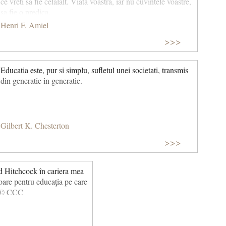
ce vreti sa fie celalalt. Viata voastra, iar nu cuvintele voastre,
sa fie o predica.
Henri F. Amiel
>>>
Educatia este, pur si simplu, sufletul unei societati, transmis
din generatie in generatie.
Gilbert K. Chesterton
>>>
ed Hitchcock în cariera mea
toare pentru educaţia pe care
r. © CCC