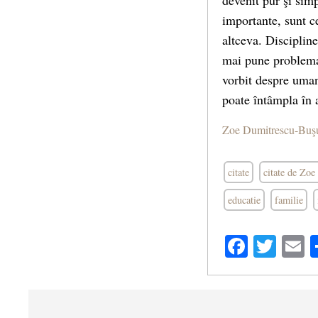
devenit pur şi sim
importante, sunt c
altceva. Disciplin
mai pune problema
vorbit despre umani
poate întâmpla în a
Zoe Dumitrescu-Buş
citate
citate de Zo
educatie
familie
Facebo
Twit
E