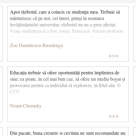
Apoi războiul, care a coincis cu studenţia mea. Trebuie să
mărturisesc că pe noi, cei tineri, prinşi în noutatea
învăţământului universitar, războiul nu ne-a prea afectat.
Viaţa studenţească a fost, totuşi, frumoasă. Aveam profesori
de primă mărime şi la Drept, şi la Litere, citeam enorm la
Biblioteca Facultăţii Carol I, mă pregăteam serios de
Zoe Dumitrescu-Busulenga
examene. În acelaşi timp, participam la viaţa culturală a
>>>
Bucureştiului care, în ciuda războiului, era foarte bogată…
(Convorbiri în cumpănă de Alexandru Deșliu)
Educația trebuie să ofere oportunități pentru împlinirea de
sine; ea poate, în cel mai bun caz, să ofere un mediu bogat și
provocator pentru ca individul să exploreze, în felul său. ©
CCC
Noam Chomsky
>>>
Din pacate, buna crestere si cuviinta ne sunt recomandate nu