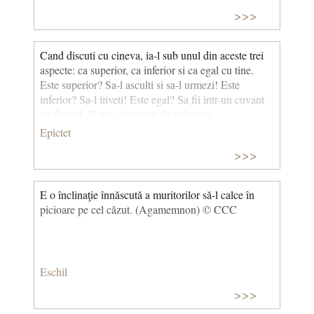
>>>
Cand discuti cu cineva, ia-l sub unul din aceste trei
aspecte: ca superior, ca inferior si ca egal cu tine.
Este superior? Sa-l asculti si sa-l urmezi! Este
inferior? Sa-l inveti! Este egal? Sa fii intr-un cuvant
cu dansul. Si asa, ai scapat de galceava.
Epictet
>>>
E o înclinaţie înnăscută a muritorilor să-l calce în
picioare pe cel căzut. (Agamemnon) © CCC
Eschil
>>>