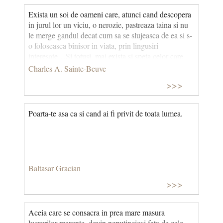
Exista un soi de oameni care, atunci cand descopera
in jurul lor un viciu, o nerozie, pastreaza taina si nu
le merge gandul decat cum sa se slujeasca de ea si s-
o foloseasca binisor in viata, prin lingusiri
interesate…Si totusi, mai exista si speta celor care
vazand aceasta falsa si convenita prefacatorie nu-si
Charles A. Sainte-Beuve
gasesc linistea pana cand, sub o forma sau alta, nu
>>>
dau la iveala si nu rostesc adevarul, asa cum il simt.
Poarta-te asa ca si cand ai fi privit de toata lumea.
Baltasar Gracian
>>>
Aceia care se consacra in prea mare masura
lucrurilor marunte, devin neputinciosi fata de cele