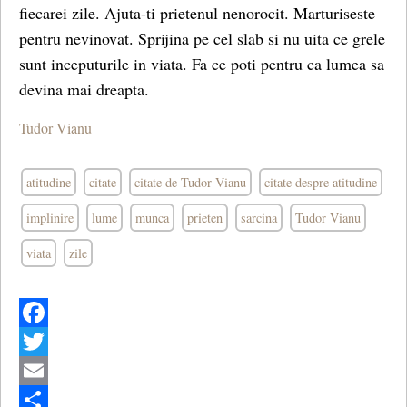
fiecarei zile. Ajuta-ti prietenul nenorocit. Marturiseste
pentru nevinovat. Sprijina pe cel slab si nu uita ce grele
sunt inceputurile in viata. Fa ce poti pentru ca lumea sa
devina mai dreapta.
Tudor Vianu
atitudine
citate
citate de Tudor Vianu
citate despre atitudine
implinire
lume
munca
prieten
sarcina
Tudor Vianu
viata
zile
Facebook
Twitter
Email