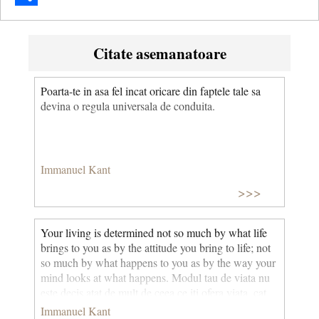
Share
Citate asemanatoare
Poarta-te in asa fel incat oricare din faptele tale sa
devina o regula universala de conduita.
Immanuel Kant
>>>
Your living is determined not so much by what life
brings to you as by the attitude you bring to life; not
so much by what happens to you as by the way your
mind looks at what happens. Modul tau de viata nu
este decis atat de mult de ceea ce iti ofera viata, cat
de atitudinea pe care o ai in viata; nu atat de mult de
Immanuel Kant