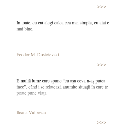
ceea ce ti se intampla, cat de modul in care mintea ta
>>>
analizeaza ceea ce se intampla. John Homer Miller
In toate, cu cat alegi calea cea mai simpla, cu atat e
mai bine.
Feodor M. Dostoievski
>>>
E multă lume care spune “eu aşa ceva n-aş putea
face”, când i se relatează anumite situaţii în care te
poate pune viaţa.
Ileana Vulpescu
>>>