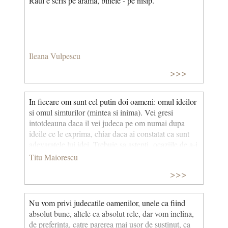
Răul e scris pe aramă, binele - pe nisip.
Ileana Vulpescu
>>>
In fiecare om sunt cel putin doi oameni: omul ideilor
si omul simturilor (mintea si inima). Vei gresi
intotdeauna daca il vei judeca pe om numai dupa
ideile ce le exprima, chiar daca ai constatat ca sunt
adevaratele lui idei. Trebuie sa astepti ocaziile de a-i
constata adevaratele lui simtiri, cel putin in
Titu Maiorescu
problemele mai importante.
>>>
Nu vom privi judecatile oamenilor, unele ca fiind
absolut bune, altele ca absolut rele, dar vom inclina,
de preferinta, catre parerea mai usor de sustinut, ca