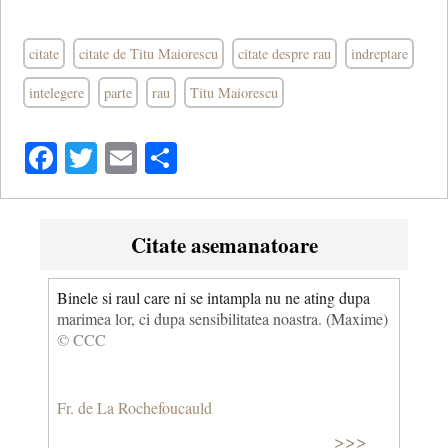
citate
citate de Titu Maiorescu
citate despre rau
indreptare
intelegere
parte
rau
Titu Maiorescu
Facebook
Twitter
Email
Share
Citate asemanatoare
Binele si raul care ni se intampla nu ne ating dupa
marimea lor, ci dupa sensibilitatea noastra. (Maxime)
© CCC
Fr. de La Rochefoucauld
>>>