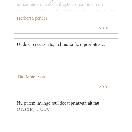
nimeni nu are perfecta dreptate si ca nimeni nu
greseste cu totul…in toate este ceva bun, mascat, mai
mult sau mai putin, de parti rele.
Herbert Spencer
>>>
Unde e o necesitate, trebuie sa fie o posibilitate.
Titu Maiorescu
>>>
Nu putem invinge raul decat printr-un alt rau.
(Mustele) © CCC