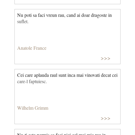
Nu poti sa faci vreun rau, cand ai doar dragoste in
suflet.
Anatole France
>>>
Cei care aplauda raul sunt inca mai vinovati decat cei
care-l faptuiesc.
Wilhelm Grimm
>>>
Nu-ti este permis sa faci nici cel mai mic rau in