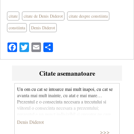
citate
citate de Denis Diderot
citate despre constiinta
constiinta
Denis Diderot
Facebook
Twitter
Email
Share
Citate asemanatoare
Un om cu cat se intoarce mai mult inapoi, cu cat se
avanta mai mult inainte, cu atat e mai mare…
Prezentul e o consecinta necesara a trecutului si
viitorul o consecinta necesara a prezentului;
prezentul e un punct indivizibil si curgator pe care
omul nu poate sta, asa cum nu poate sta pe varful
Denis Diderot
unui ac.
>>>