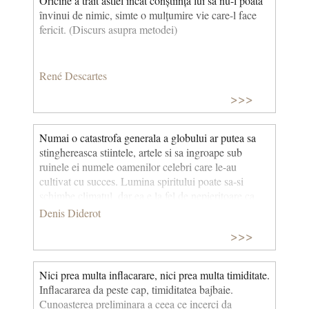
Oricine a trăit astfel încât conștiința lui să nu-l poată
învinui de nimic, simte o mulțumire vie care-l face
fericit. (Discurs asupra metodei)
René Descartes
>>>
Numai o catastrofa generala a globului ar putea sa
stinghereasca stiintele, artele si sa ingroape sub
ruinele ei numele oamenilor celebri care le-au
cultivat cu succes. Lumina spiritului poate sa-si
schimbe climatul, dar ea e la fel de nepieritoare ca
lumina soarelui.
Denis Diderot
>>>
Nici prea multa inflacarare, nici prea multa timiditate.
Inflacararea da peste cap, timiditatea bajbaie.
Cunoasterea preliminara a ceea ce incerci da