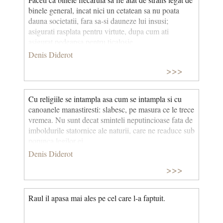
binele general, incat nici un cetatean sa nu poata
dauna societatii, fara sa-si dauneze lui insusi;
asigurati rasplata pentru virtute, dupa cum ati
asigurat pedeapsa pentru ticalosie.
Denis Diderot
>>>
Cu religiile se intampla asa cum se intampla si cu
canoanele manastiresti: slabesc, pe masura ce le trece
vremea. Nu sunt decat sminteli neputincioase fata de
imboldurile statornice ale naturii, care ne readuce sub
porunca legilor ei.
Denis Diderot
>>>
Raul il apasa mai ales pe cel care l-a faptuit.