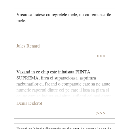
Vreau sa traiesc cu regretele mele, nu cu remuscarile
mele.
Jules Renard
>>>
Vazand in ce chip este infatisata FIINTA
SUPREMA, firea ei suparacioasa, asprimea
razbunarilor ei, facand o comparatie care sa ne arate
numeric raportul dintre cei pe care ii lasa sa piara si
cei pe care se indura sa-i ajute, sufletul cel mai drept
ar fi ispitit sa doreasca sa nu existe o astfel de fiinta.
Denis Diderot
Am fi destul de linistiti in lumea asta, daca am fi
>>>
siguri ca nu avem de ce sa ne temem pe cealalta; pe
nimeni nu l-a speriat gandul ca nu exista Dumnezeu,
ci gandul ca e asa cum este infatisat.
Faceti ca binele fiecaruia sa fie atat de strans legat de