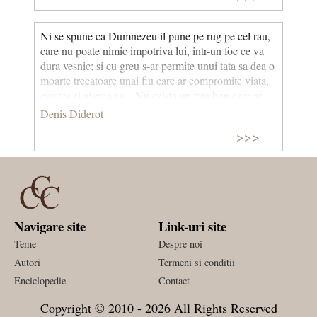
Ni se spune ca Dumnezeu il pune pe rug pe cel rau,
care nu poate nimic impotriva lui, intr-un foc ce va
dura vesnic; si cu greu s-ar permite unui tata sa dea o
moarte trecatoare unai fiu care ar compromite viata,
cinstea si averea sa…Nu exista un tata bun care ar
vrea sa semene cu tatal nostru din ceruri.
Denis Diderot
>>>
Navigare site
Link-uri site
Teme
Despre noi
Autori
Termeni si conditii
Enciclopedie
Contact
Copyright © 2010 - 2026 All Rights Reserved