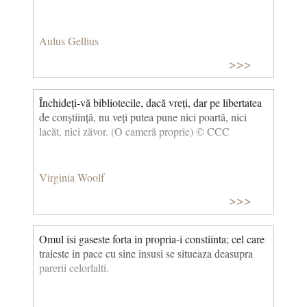
Aulus Gellius
>>>
Închideți-vă bibliotecile, dacă vreți, dar pe libertatea
de conștiință, nu veți putea pune nici poartă, nici
lacăt, nici zăvor. (O cameră proprie) © CCC
Virginia Woolf
>>>
Omul isi gaseste forta in propria-i constiinta; cel care
traieste in pace cu sine insusi se situeaza deasupra
parerii celorlalti.