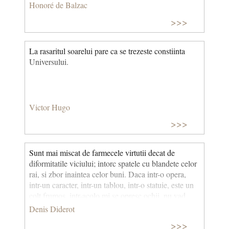
Honoré de Balzac
>>>
La rasaritul soarelui pare ca se trezeste constiinta
Universului.
Victor Hugo
>>>
Sunt mai miscat de farmecele virtutii decat de
diformitatile viciului; intorc spatele cu blandete celor
rai, si zbor inaintea celor buni. Daca intr-o opera,
intr-un caracter, intr-un tablou, intr-o statuie, este un
colt frumos, intr-acolo mi se opresc ochii, nu vad
decat lucrul acela, nu-mi amintesc decat de el,
Denis Diderot
aproape uit restul. Cum ma transform cand totul e
>>>
frumos!