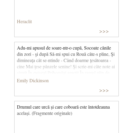
Heraclit
>>>
Adu-mi apusul de soare-ntr-o cupă, Socoate cănile
din zori - şi după Să-mi spui cu Rouă câte-s pline, Şi
dimineaţa cât se-ntinde - Când doarme ţesătoarea -
cine Mai ţese pânzele senine! Şi scrie-mi câte note ai
simţit În extazul Prihorului ameţit În ramul plin de
uimire nouă - Ţestoasa câte plimbări a făcut - Albina
Emily Dickinson
câte potire a băut, La marea Orgie cu rouă! Bolta
>>>
curcubeului de cine e dusă Şi cine mână zarea
supusă Cu nuiele subţiri de Azur? Degetele cui sunt
stalactite - Salbele nopţii de cine-s socotite De nu s-a
Drumul care urcă și care coboară este întotdeauna
pierdut vreuna-mprejur? Şi cine a clădit Căscioara
același. (Fragmente originale)
Albă, cine A zăvorât ferestrele atât de bine Ca
spiritu-mi să nu pătrundă în larg? Cine-ntr-o zi de
gală anume Îmi va deschide dincolo de lume Şi voi