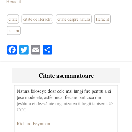
Heraclit
citate
citate de Heraclit
citate despre natura
Heraclit
natura
Facebook
Twitter
Email
Share
Citate asemanatoare
Natura folosește doar cele mai lungi fire pentru a-și
țese modelele, astfel încât fiecare părticică din
țesătura ei dezvăluie organizarea întregii tapiserii. ©
CCC
Richard Feynman