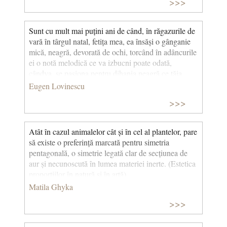
>>>
Sunt cu mult mai puțini ani de când, în răgazurile de
vară în târgul natal, fetița mea, ea însăși o gânganie
mică, neagră, devorată de ochi, torcând în adâncurile
ei o notă melodică ce va izbucni poate odată,
cândva, se pasiona pentru dihania neagră ce tăia
armonia serilor de august cu scurtul ei țipăt, în a
Eugen Lovinescu
cărui notă melopeică ea nu distingea parada erotică
>>>
sau elanul pământului către eternitatea albastră a
bolții, ci un strigăt de alarmă, o disperare. (Greierele,
Aquaforte)
Atât în cazul animalelor cât și în cel al plantelor, pare
să existe o preferință marcată pentru simetria
pentagonală, o simetrie legată clar de secțiunea de
aur și necunoscută în lumea materiei inerte. (Estetica
proporțiilor în natură și în artă)
Matila Ghyka
>>>