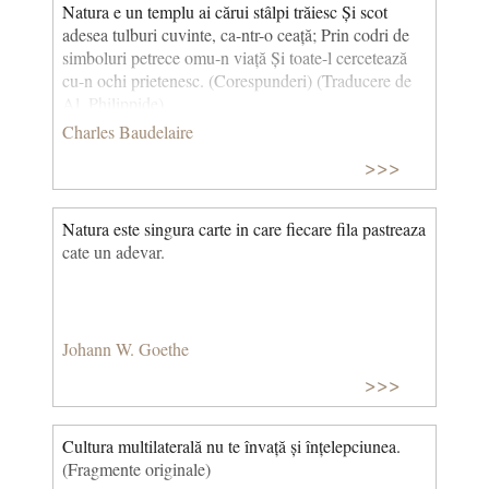
Natura e un templu ai cărui stâlpi trăiesc Și scot
adesea tulburi cuvinte, ca-ntr-o ceață; Prin codri de
simboluri petrece omu-n viață Și toate-l cercetează
cu-n ochi prietenesc. (Corespunderi) (Traducere de
Al. Philippide)
Charles Baudelaire
>>>
Natura este singura carte in care fiecare fila pastreaza
cate un adevar.
Johann W. Goethe
>>>
Cultura multilaterală nu te învață și înțelepciunea.
(Fragmente originale)