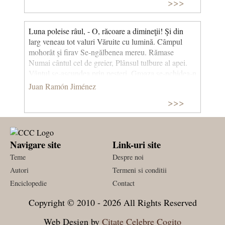
>>>
Luna poleise râul, - O, răcoare a dimineţii! Şi din
larg veneau tot valuri Văruite cu lumină. Câmpul
mohorât şi firav Se-ngălbenea mereu. Rămase
Numai cântul cel de greier, Plânsul tulbure al apei.
Vântul se-ascundea prin peşteri, Groaza se-nchidea-n
colibe. Printre cetină de pini Aripi prinseră-a se-
Juan Ramón Jiménez
ntinde. Stelele mureau pe boltă, Munţii sângerau în
>>>
zare. Colea-n puţul din grădină Ciripea o rândunică.
(Luna poleise râul) (traducere de Ion Frunzetti)
Navigare site
Link-uri site
Teme
Despre noi
Autori
Termeni si conditii
Enciclopedie
Contact
Copyright © 2010 - 2026 All Rights Reserved
Web Design by
Citate Celebre Cogito