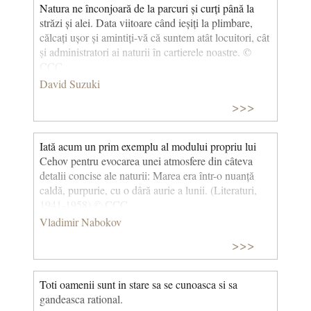
Natura ne înconjoară de la parcuri și curți până la
străzi și alei. Data viitoare când ieșiți la plimbare,
călcați ușor și amintiți-vă că suntem atât locuitori, cât
și administratori ai naturii în cartierele noastre. ©
CCC
David Suzuki
>>>
Iată acum un prim exemplu al modului propriu lui
Cehov pentru evocarea unei atmosfere din câteva
detalii concise ale naturii: Marea era într-o nuanță
caldă, purpurie, cu o dâră aurie a lunii. (Literaturi,
1941-1958) © CCC
Vladimir Nabokov
>>>
Toti oamenii sunt in stare sa se cunoasca si sa
gandeasca rational.