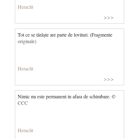
lăsa zorzoanele în prag? (traducere de Ileana Mihai-
Heraclit
Ştefănescu)
>>>
Tot ce se târăște are parte de lovituri. (Fragmente
originale)
Heraclit
>>>
Nimic nu este permanent in afara de schimbare. ©
CCC
Heraclit