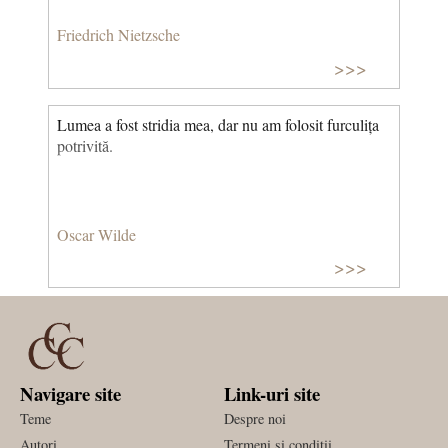
cam durează.
Friedrich Nietzsche
>>>
Lumea a fost stridia mea, dar nu am folosit furculița
potrivită.
Oscar Wilde
>>>
Navigare site
Link-uri site
Teme
Despre noi
Autori
Termeni si conditii