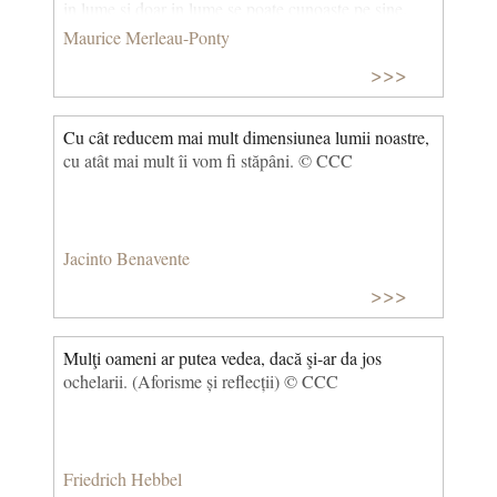
in lume si doar in lume se poate cunoaste pe sine.
Maurice Merleau-Ponty
>>>
Cu cât reducem mai mult dimensiunea lumii noastre,
cu atât mai mult îi vom fi stăpâni. © CCC
Jacinto Benavente
>>>
Mulţi oameni ar putea vedea, dacă şi-ar da jos
ochelarii. (Aforisme și reflecții) © CCC
Friedrich Hebbel