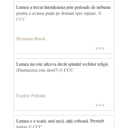
Lumea a trecut întotdeauna prin perioade de nebunie
pentru a avansa puțin pe drumul spre rațiune. ©
CCC
Hermann Broch
>>>
Lumea nu este altceva decât spitalul vechilor religii.
(Dumnezeu este mort?) © CCC
Eugène Pelletan
>>>
Lumea e o scară, unii urcă, alții coboară. Proverb
italian © CCC