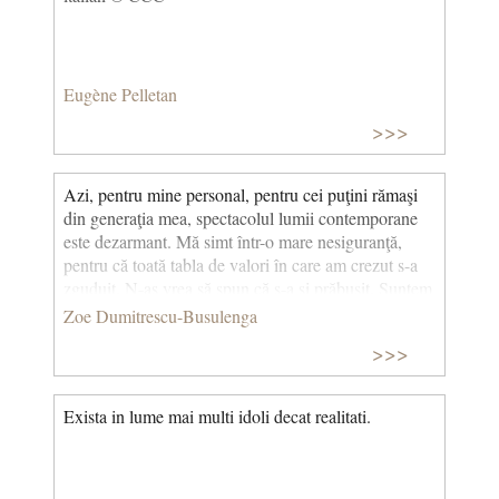
Eugène Pelletan
>>>
Azi, pentru mine personal, pentru cei puţini rămaşi
din generaţia mea, spectacolul lumii contemporane
este dezarmant. Mă simt într-o mare nesiguranţă,
pentru că toată tabla de valori în care am crezut s-a
zguduit. N-aş vrea să spun că s-a şi prăbuşit. Suntem
însă neliniştiţi, puţin nedumeriţi, suntem şi trişti; ceea
Zoe Dumitrescu-Busulenga
ce se petrece pe planetă nu-ţi dă senzaţia unei liniştiri
>>>
iminente. Ce se întâmplă acum seamănă cu perioada
prăbuşirii Imperiului Roman, dar acele zguduiri erau
provocate de venirea lui Iisus: era înlocuită o
Exista in lume mai multi idoli decat realitati.
pseudospiritualitate cu spiritualitatea adevărată. Dar
cine vine la noi astăzi? Ai zice că mai degrabă vine
Antichristul, nu Mântuitorul. Nădăjduiesc ca
omenirea să-şi revină din această clipă de orbire, care