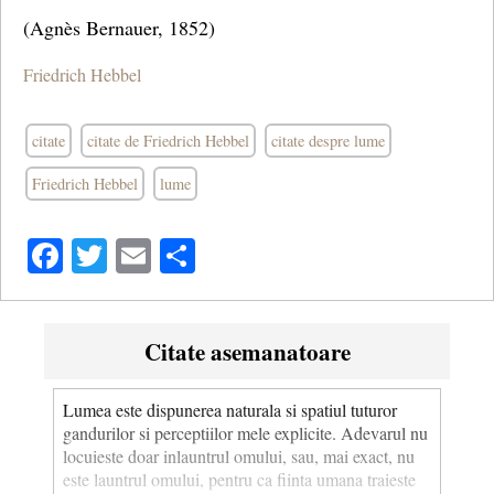
(Agnès Bernauer, 1852)
Friedrich Hebbel
citate
citate de Friedrich Hebbel
citate despre lume
Friedrich Hebbel
lume
Facebook
Twitter
Email
Share
Citate asemanatoare
Lumea este dispunerea naturala si spatiul tuturor
gandurilor si perceptiilor mele explicite. Adevarul nu
locuieste doar inlauntrul omului, sau, mai exact, nu
este launtrul omului, pentru ca fiinta umana traieste