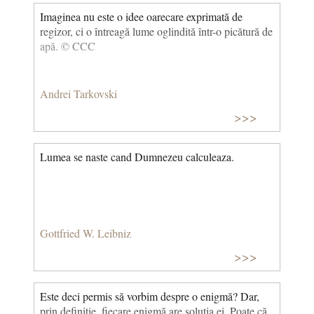
Imaginea nu este o idee oarecare exprimată de
regizor, ci o întreagă lume oglindită într-o picătură de
apă. © CCC
Andrei Tarkovski
>>>
Lumea se naste cand Dumnezeu calculeaza.
Gottfried W. Leibniz
>>>
Este deci permis să vorbim despre o enigmă? Dar,
prin definiție, fiecare enigmă are soluția ei. Poate că