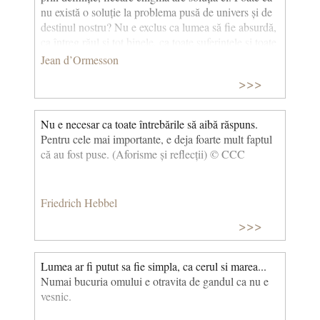
nu există o soluție la problema pusă de univers și de
destinul nostru? Nu e exclus ca lumea să fie absurdă,
ca întreg răul și tot binele, ca toate suferințele și toate
bucuriile, orice frumusețe și întreaga iubire să dispară
Jean d’Ormesson
în neant și să fie date uitării, iar viața – care ne e așa
>>>
dragă – să fie lipsită de sens. (Călăuza rătăciților,
Enigma) © CCC
Nu e necesar ca toate întrebările să aibă răspuns.
Pentru cele mai importante, e deja foarte mult faptul
că au fost puse. (Aforisme și reflecții) © CCC
Friedrich Hebbel
>>>
Lumea ar fi putut sa fie simpla, ca cerul si marea...
Numai bucuria omului e otravita de gandul ca nu e
vesnic.