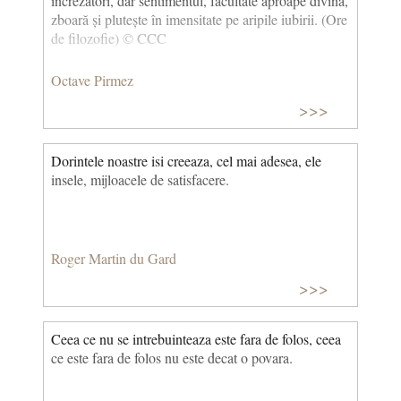
încrezători, dar sentimentul, facultate aproape divină,
zboară și plutește în imensitate pe aripile iubirii. (Ore
de filozofie) © CCC
Octave Pirmez
>>>
Dorintele noastre isi creeaza, cel mai adesea, ele
insele, mijloacele de satisfacere.
Roger Martin du Gard
>>>
Ceea ce nu se intrebuinteaza este fara de folos, ceea
ce este fara de folos nu este decat o povara.