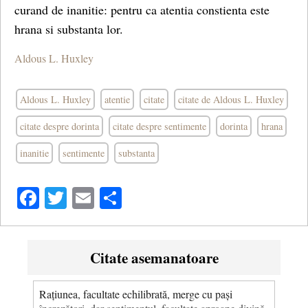
curand de inanitie: pentru ca atentia constienta este
hrana si substanta lor.
Aldous L. Huxley
Aldous L. Huxley
atentie
citate
citate de Aldous L. Huxley
citate despre dorinta
citate despre sentimente
dorinta
hrana
inanitie
sentimente
substanta
Facebook
Twitter
Email
Share
Citate asemanatoare
Rațiunea, facultate echilibrată, merge cu pași