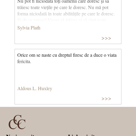
Nu pot fi niciodată toți oamenii care doresc și să
trăiesc toate viețile pe care le doresc. Nu mă pot
forma niciodată în toate abilitățile pe care le doresc.
Și de ce vreau? Vreau să trăiesc și să simt toate
nuanțele, tonurile și variațiile experienței mentale și
Sylvia Plath
fizice posibile din viața mea. (Jurnale integrale,
>>>
2000) © CCC
Orice om se naste cu dreptul firesc de a duce o viata
fericita.
Aldous L. Huxley
>>>