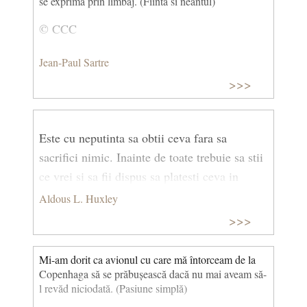
se exprima prin limbaj. (Fiinta si neantul)
© CCC
Jean-Paul Sartre
>>>
Este cu neputinta sa obtii ceva fara sa
sacrifici nimic. Inainte de toate trebuie sa stii
ce vrei si sa fii dispus sa platesti ceva in
schimb.
Aldous L. Huxley
>>>
Mi-am dorit ca avionul cu care mă întorceam de la
Copenhaga să se prăbușească dacă nu mai aveam să-
l revăd niciodată. (Pasiune simplă)