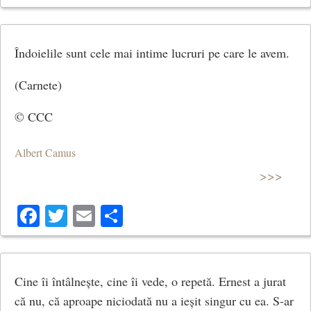
Îndoielile sunt cele mai intime lucruri pe care le avem.
(Carnete)
© CCC
Albert Camus
>>>
Facebook
Twitter
Email
Share
Cine îi întâlnește, cine îi vede, o repetă. Ernest a jurat
că nu, că aproape niciodată nu a ieșit singur cu ea. S-ar