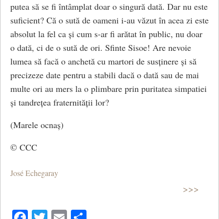
putea să se fi întâmplat doar o singură dată. Dar nu este
suficient? Că o sută de oameni i-au văzut în acea zi este
absolut la fel ca și cum s-ar fi arătat în public, nu doar
o dată, ci de o sută de ori. Sfinte Sisoe! Are nevoie
lumea să facă o anchetă cu martori de susținere și să
precizeze date pentru a stabili dacă o dată sau de mai
multe ori au mers la o plimbare prin puritatea simpatiei
și tandrețea fraternității lor?
(Marele ocnaș)
© CCC
José Echegaray
>>>
Facebook
Twitter
Email
Share