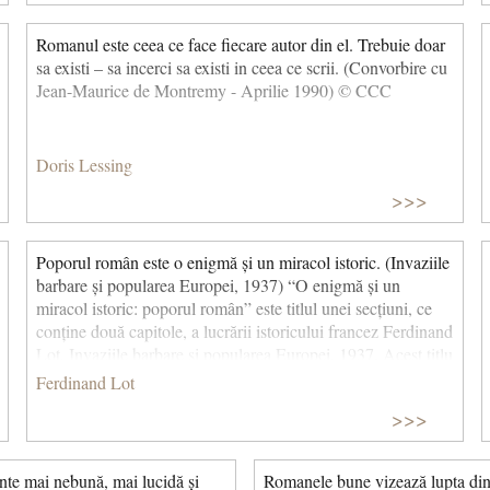
Romanul este ceea ce face fiecare autor din el. Trebuie doar
sa existi – sa incerci sa existi in ceea ce scrii. (Convorbire cu
Jean-Maurice de Montremy - Aprilie 1990) © CCC
Doris Lessing
>>>
Poporul român este o enigmă și un miracol istoric. (Invaziile
barbare și popularea Europei, 1937) “O enigmă și un
miracol istoric: poporul român” este titlul unei secțiuni, ce
conține două capitole, a lucrării istoricului francez Ferdinand
Lot, Invaziile barbare și popularea Europei, 1937. Acest titlu
a devenit titlul unei cărți a lui Gheorghe I. Brătianu care a
Ferdinand Lot
fost discipolul lui Ferdinand Lot. În această carte, Gh.
>>>
Brătianu, în spiritul obiectivității științifice, examinează
originile poporului român și susține continuitatea daco-
romană pe teritoriul actual al României de la cucerirea
nte mai nebună, mai lucidă și
Romanele bune vizează lupta dintr