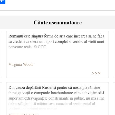
Citate asemanatoare
Romanul este singura forma de arta care incearca sa ne faca
sa credem ca ofera un raport complet si veridic al vietii unei
persoane reale. © CCC
Virginia Woolf
>>>
Din cauza depărtării Rusiei și pentru că nostalgia rămâne
întreaga viață o companie înnebunitoare căreia învățăm să-i
suportam extravaganțele consternante în public, nu mă simt
deloc stânjenit să mărturisesc caracterul sentimental al
legăturii cu primul meu roman.