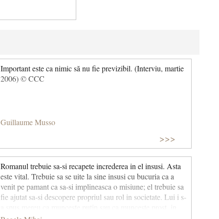
Important este ca nimic să nu fie previzibil. (Interviu, martie
2006) © CCC
Guillaume Musso
>>>
Romanul trebuie sa-si recapete increderea in el insusi. Asta
este vital. Trebuie sa se uite la sine insusi cu bucuria ca a
venit pe pamant ca sa-si implineasca o misiune; el trebuie sa
fie ajutat sa-si descopere propriul sau rol in societate. Lui i s-
a spus mereu ca munceste putin sau ca munceste prost, in
vreme ce producea bunuri de care nu el si ai lui se bucurau.