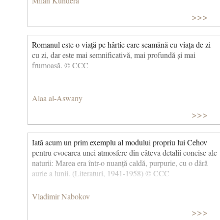
Milan Kundera
>>>
Romanul este o viață pe hârtie care seamănă cu viața de zi
cu zi, dar este mai semnificativă, mai profundă și mai
frumoasă. © CCC
Alaa al-Aswany
>>>
Iată acum un prim exemplu al modului propriu lui Cehov
pentru evocarea unei atmosfere din câteva detalii concise ale
naturii: Marea era într-o nuanță caldă, purpurie, cu o dâră
aurie a lunii. (Literaturi, 1941-1958) © CCC
Vladimir Nabokov
>>>