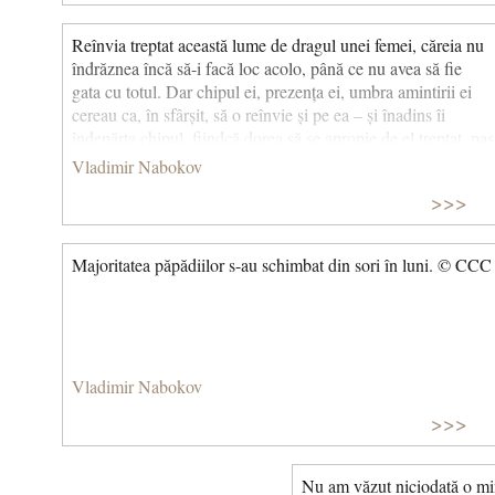
Reînvia treptat această lume de dragul unei femei, căreia nu
îndrăznea încă să-i facă loc acolo, până ce nu avea să fie
gata cu totul. Dar chipul ei, prezența ei, umbra amintirii ei
cereau ca, în sfârșit, să o reînvie și pe ea – și înadins îi
îndepărta chipul, fiindcă dorea să se apropie de el treptat, pas
cu pas, exact ca atunci, cu nouă ani în urmă... (Mașenka)
Vladimir Nabokov
>>>
Majoritatea păpădiilor s-au schimbat din sori în luni. © CCC
Vladimir Nabokov
>>>
Nu am văzut niciodată o mi