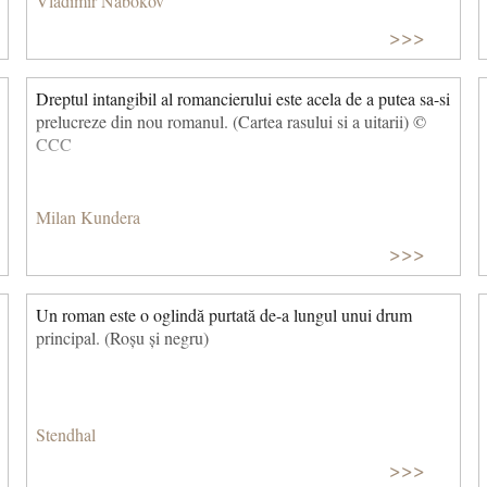
Vladimir Nabokov
>>>
Dreptul intangibil al romancierului este acela de a putea sa-si
prelucreze din nou romanul. (Cartea rasului si a uitarii) ©
CCC
Milan Kundera
>>>
Un roman este o oglindă purtată de-a lungul unui drum
principal. (Roșu și negru)
Stendhal
>>>