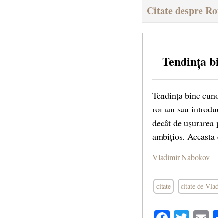
Citate despre R
Tendința b
Tendința bine cuno
roman sau introducâ
decât de ușurarea 
ambițios. Aceasta 
Vladimir Nabokov
citate
citate de Vl
Facebo
Twit
E