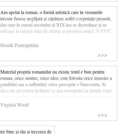
Am apelat la roman, o formă artistică care în vremurile
trecute fusese neglijată și căpătase astfel o reputație proastă,
dar care în cursul secolului al XIX-lea se dezvoltase și se
ridicase la rangul atins de drama și epopeea antică. © CCC
Henrik Pontoppidan
>>>
Material propriu romanului nu exista; totul e bun pentru
roman, orice simtire, orice idee; este folosita orice insusire a
gandului sau a sufletului; orice perceptie e binevenita. Si
daca ne-am putea inchipui ca arta romanului ar prinde viata
si ar veni printre noi, ne-ar pofti fara indoiala sa o frangem si
sa o bruftuluim, dar si sa o cinstim si sa o iubim, pentru ca in
Virginia Woolf
felul asta tineretea ei ar fi reimprospatata si suveranitatea ei
>>>
asigurata.
e bine şi rău şi trecerea de