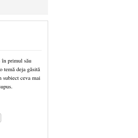
e în primul său
 o temă deja găsită
un subiect ceva mai
supus.