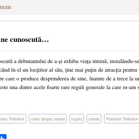
oman
ine cunoscută…
scută a debutantului de a-și exhiba viața intimă, instalându-s
nd în el un locțiitor al său, ține mai puțin de atracția pentru
pe care o produce desprinderea de sine, înainte de a trece la 
este una dintre acele foarte rare reguli generale la care m-am 
adimir Nabokov
citate despre roman
regula
roman
Vladimir Nabokov
ok
ter
mail
Share