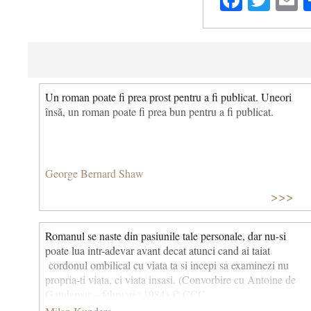
Un roman poate fi prea prost pentru a fi publicat. Uneori
însă, un roman poate fi prea bun pentru a fi publicat.
George Bernard Shaw
>>>
Romanul se naste din pasiunile tale personale, dar nu-si
poate lua intr-adevar avant decat atunci cand ai taiat
cordonul ombilical cu viata ta si incepi sa examinezi nu
propria-ti viata, ci viata insasi. (Convorbire cu Antoine de
Gaudemar – februarie 1984) © CCC